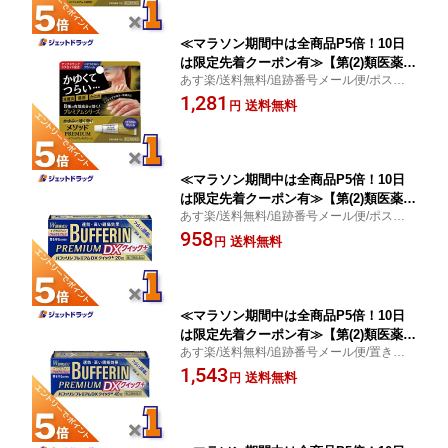
≪マラソン期間中は全商品P5倍！10日
は限定先着クーポン有≫【第(2)類医薬
あす楽/送料無料/追跡番号メール便/ポスト
品】メソッドプレミアム ASクリーム 6g
投函/皮膚炎/湿疹・かぶれ/ライオン
1,281
※セルフメディケーション税制対象
送料無料
円
≪マラソン期間中は全商品P5倍！10日
は限定先着クーポン有≫【第(2)類医薬
あす楽/送料無料/追跡番号メール便/ポスト
品】バファリンプレミアムDX 20錠 ※セ
投函/つらい頭痛/速効・高い鎮痛効果/ライ
958
ルフメディケーション税制対象
送料無料
円
オン
≪マラソン期間中は全商品P5倍！10日
は限定先着クーポン有≫【第(2)類医薬
あす楽/送料無料/追跡番号メール便/置き配
品】バファリンプレミアムDX 40錠 ※セ
便/つらい頭痛/速効・高い鎮痛効果/ライオ
1,543
ルフメディケーション税制対象
送料無料
円
ン