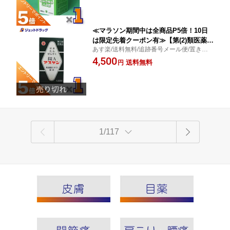
≪マラソン期間中は全商品P5倍！10日
は限定先着クーポン有≫【第(2)類医薬
あす楽/送料無料/追跡番号メール便/置き配
品】錠Aアスゲン 120錠 ※セルフメディ
便/せき・たん・喘鳴/様々なせき・たんのか
4,500
ケーション税制対象
送料無料
円
らみに/アスゲン製薬
1/117