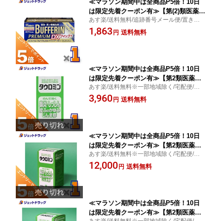
≪マラソン期間中は全商品P5倍！10日
は限定先着クーポン有≫【第(2)類医薬
あす楽/送料無料/追跡番号メール便/置き配
品】バファリンプレミアムDX 60錠 ※セ
便/つらい頭痛に/速効・高い鎮痛効果/ライ
1,863
ルフメディケーション税制対象
送料無料
円
オン
≪マラソン期間中は全商品P5倍！10日
は限定先着クーポン有≫【第2類医薬
あす楽/送料無料※一部地域除く/宅配便/皮
品】タウロミン 220錠 ※セルフメディ
膚炎・鼻炎・湿疹・蕁麻疹/日邦薬品
3,960
ケーション税制対象
送料無料
円
≪マラソン期間中は全商品P5倍！10日
は限定先着クーポン有≫【第2類医薬
あす楽/送料無料※一部地域除く/宅配便/皮
品】タウロミン 440錠 ※セルフメディ
膚炎・鼻炎・湿疹・蕁麻疹/日邦薬品
12,000
ケーション税制対象
送料無料
円
≪マラソン期間中は全商品P5倍！10日
は限定先着クーポン有≫【第2類医薬
あす楽/送料無料※一部地域除く/宅配便/皮