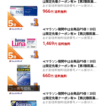
は限定先着クーポン有≫【第2類医薬
あす楽/送料無料/追跡番号メール便/ポスト
品】ペアアクネクリームW 24g ※セル
投函/吹き出物・ニキビ/炎症をしずめる/ラ
966
フメディケーション税制対象
送料無料
円
イオン
≪マラソン期間中は全商品P5倍！10日
は限定先着クーポン有≫【第(2)類医薬
あす楽/送料無料/追跡番号メール便/置き配
品】バファリンルナi 60錠 ×1個 ※セル
便/イブプロフェン/アセトアミノフェン/ラ
1,469
フメディケーション税制対象〔生理痛・
送料無料
円
イオン
頭痛〕
≪マラソン期間中は全商品P5倍！10日
は限定先着クーポン有≫【第3類医薬
あす楽/送料無料/追跡番号メール便/ポスト
品】スマイルコンタクトEX AL-Wクー
投函/目の不快感・かゆみ/かゆみ・炎症を抑
660
ル 12mL ※セルフメディケーション税
送料無料
円
える/ライオン
制対象
≪マラソン期間中は全商品P5倍！10日
は限定先着クーポン有≫【第(2)類医薬
あす楽/送料無料/追跡番号メール便/ポスト
品】バファリンプレミアム 20錠 ※セル