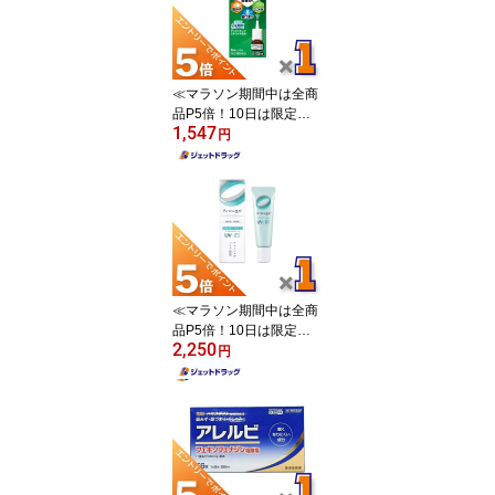
≪マラソン期間中は全商
品P5倍！10日は限定先
1,547
着クーポン有≫【第(2)類
円
医薬品】フルナーゼ点鼻
薬 季節性アレルギー専用
8mL ×1個 ※セルフメデ
ィケーション税制対象
〔点鼻薬〕
≪マラソン期間中は全商
品P5倍！10日は限定先
2,250
着クーポン有≫【医薬部
円
外品】アルージェ モイス
トUVクリーム 30g ×1個
〔敏感肌用/日焼け止めベ
ースクリーム〕