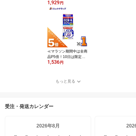
1,929
着クーポン有≫【第3類
円
医薬品】サロンパスAe 1
40枚 ×1個 ※セルフメデ
ィケーション税制対象
〔肩こり・腰痛〕
≪マラソン期間中は全商
品P5倍！10日は限定先
1,536
着クーポン有≫【第3類
円
医薬品】のどぬ$301Cる
スプレーB 25mL ×1個
〔殺菌・消毒〕
もっと見る
受注・発送カレンダー
2026年8月
20