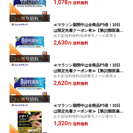
投函/つらい頭痛/速効・すぐれた効き目/ラ
1,078
フメディケーション税制対象
送料無料
円
イオン
≪マラソン期間中は全商品P5倍！10日
は限定先着クーポン有≫【第(2)類医薬
あす楽/送料無料/追跡番号メール便/置き配
品】バファリンプレミアム 40錠 ※セル
便/つらい頭痛/速効・すぐれた効き目/ライ
2,630
フメディケーション税制対象
送料無料
円
オン
≪マラソン期間中は全商品P5倍！10日
は限定先着クーポン有≫【第(2)類医薬
あす楽/送料無料/追跡番号メール便/置き配
品】バファリンプレミアム 60錠 ※セル
便/つらい頭痛/速効・すぐれた効き目/ライ
2,620
フメディケーション税制対象
送料無料
円
オン
≪マラソン期間中は全商品P5倍！10日
は限定先着クーポン有≫【第(2)類医薬
あす楽/送料無料/追跡番号メール便/ポスト
品】メソッドプレミアム AS軟膏 6g ※
投函/皮膚炎/湿疹/ライオン
1,320
セルフメディケーション税制対象
送料無料
円