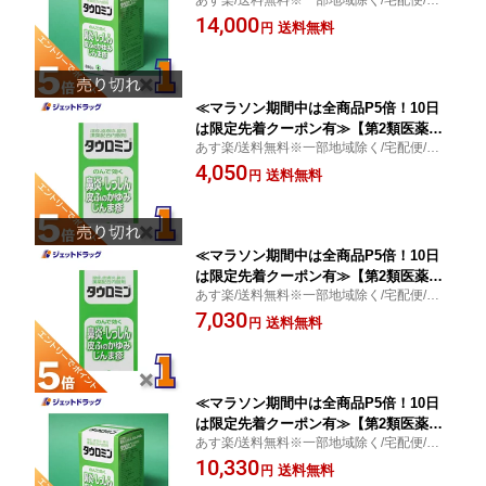
品】タウロミン 880錠 ※セルフメディ
膚炎・鼻炎・湿疹・蕁麻疹/日邦薬品
14,000
ケーション税制対象
送料無料
円
≪マラソン期間中は全商品P5倍！10日
は限定先着クーポン有≫【第2類医薬
あす楽/送料無料※一部地域除く/宅配便/湿
品】タウロミン 220錠 ×1個 ※セルフメ
疹・蕁麻疹/日邦薬品
4,050
ディケーション税制対象〔皮膚炎・鼻
送料無料
円
炎〕
≪マラソン期間中は全商品P5倍！10日
は限定先着クーポン有≫【第2類医薬
あす楽/送料無料※一部地域除く/宅配便/湿
品】タウロミン 440錠 ×1個 ※セルフメ
疹・蕁麻疹/日邦薬品
7,030
ディケーション税制対象〔皮膚炎・鼻
送料無料
円
炎〕
≪マラソン期間中は全商品P5倍！10日
は限定先着クーポン有≫【第2類医薬
あす楽/送料無料※一部地域除く/宅配便/湿
品】タウロミン 880錠 ×1個 ※セルフメ
疹・蕁麻疹/日邦薬品
10,330
ディケーション税制対象〔皮膚炎・鼻
送料無料
円
炎〕