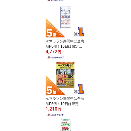
≪マラソン期間中は全商
品P5倍！10日は限定先
4,772
着クーポン有≫【指定医
円
薬部外品】ビオスリーHI
錠 540錠 ×1個〔整腸・
便秘〕
≪マラソン期間中は全商
品P5倍！10日は限定先
1,210
着クーポン有≫【第2類
円
医薬品】ロート アルガー
ド クリアブロックZ 13m
L ※セルフメディケーシ
ョン税制対象