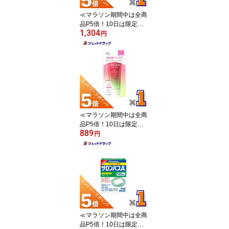
≪マラソン期間中は全商
品P5倍！10日は限定先
1,304
着クーポン有≫【第2類
円
医薬品】アレルビ 56錠
※セルフメディケーショ
ン税制対象
≪マラソン期間中は全商
品P5倍！10日は限定先
889
着クーポン有≫【化粧
円
品】スキンアクア トーン
アップエッセンス ローズ
80g ×1個〔日焼け止め〕
≪マラソン期間中は全商
品P5倍！10日は限定先