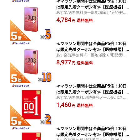
≪マラソン期間中は全商品P5倍！10日
は限定先着クーポン有≫【医療機器】オ
あす楽/送料無料※一部地域除く/宅配便/ヒ
カモト ゼロゼロスリー003 ヒアルロン
アルロン酸配合ゼリー塗布/潤いたっぷり/オ
4,784
酸プラス 10個入 ×5個〔薄さ0.03ミリ・
送料無料
円
カモト
コンドーム〕
≪マラソン期間中は全商品P5倍！10日
は限定先着クーポン有≫【医療機器】オ
あす楽/送料無料※一部地域除く/宅配便/ヒ
カモト ゼロゼロスリー003 ヒアルロン
アルロン酸配合ゼリー塗布/潤いたっぷり/オ
8,977
酸プラス 10個入 ×10個〔薄さ0.03ミ
送料無料
円
カモト
リ・コンドーム〕
≪マラソン期間中は全商品P5倍！10日
は限定先着クーポン有≫【医療機器】オ
あす楽/送料無料/追跡番号メール便/ポスト
カモトゼロワン 3個入 ×2個〔避妊具〕
投函/均一な薄さ/オカモトコンドームズ
1,460
送料無料
円
≪マラソン期間中は全商品P5倍！10日
は限定先着クーポン有≫【医療機器】オ
あす楽/送料無料/追跡番号メール便/ポスト