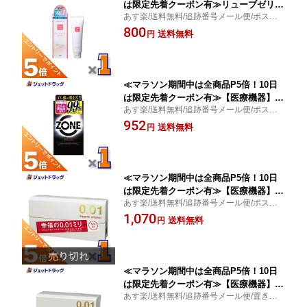
は限定先着クーポン有≫リューブゼリー
あす楽/送料無料/追跡番号メール便/ポスト
55g ×1個〔潤滑ゼリー〕
投函/べたつかない/ジェクス
800
送料無料
円
≪マラソン期間中は全商品P5倍！10日
は限定先着クーポン有≫【医療機器】ジ
あす楽/送料無料/追跡番号メール便/ポスト
ェクス ZONE 10個入 ×1個〔避妊具〕
投函/薄さを超える/ジェクス
952
送料無料
円
≪マラソン期間中は全商品P5倍！10日
は限定先着クーポン有≫【医療機器】サ
あす楽/送料無料/追跡番号メール便/ポスト
ガミオリジナル 001 5個入
投函/男性向け避妊用コンドーム/ゴムじゃな
1,070
送料無料
円
いコンドーム/相模ゴム
≪マラソン期間中は全商品P5倍！10日
は限定先着クーポン有≫【医療機器】サ
あす楽/送料無料/追跡番号メール便/置き配
ガミオリジナル001 Lサイズ 10個入 ×1