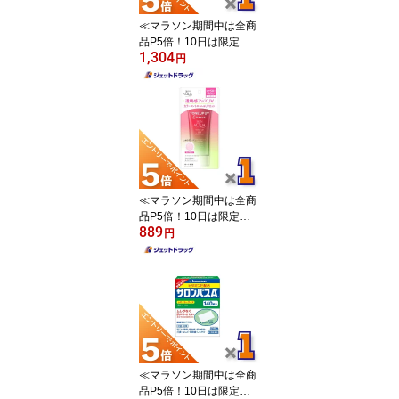
≪マラソン期間中は全商
品P5倍！10日は限定先
1,304
着クーポン有≫【第2類
円
医薬品】アレルビ 56錠
※セルフメディケーショ
ン税制対象
≪マラソン期間中は全商
品P5倍！10日は限定先
889
着クーポン有≫【化粧
円
品】スキンアクア トーン
アップエッセンス ローズ
80g ×1個〔日焼け止め〕
≪マラソン期間中は全商
品P5倍！10日は限定先