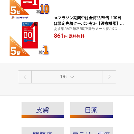
≪マラソン期間中は全商品P5倍！10日
は限定先着クーポン有≫【医療機器】オ
あす楽/送料無料/追跡番号メール便/ポスト
カモト ゼロワン たっぷりゼリー 3個入
投函/薄さ0.01ミリ台のコンドーム/オカモト
861
×1個〔コンドーム/避妊具〕
送料無料
円
1/6