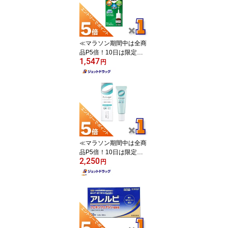
≪マラソン期間中は全商
品P5倍！10日は限定先
1,547
着クーポン有≫【第(2)類
円
医薬品】フルナーゼ点鼻
薬 季節性アレルギー専用
8mL ×1個 ※セルフメデ
ィケーション税制対象
〔点鼻薬〕
≪マラソン期間中は全商
品P5倍！10日は限定先
2,250
着クーポン有≫【医薬部
円
外品】アルージェ モイス
トUVクリーム 30g ×1個
〔敏感肌用/日焼け止めベ
ースクリーム〕