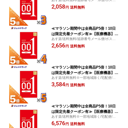
カモトゼロワン 3個入 ×3個〔避妊具〕
投函/均一な薄さ/オカモトコンドームズ
2,058
送料無料
円
≪マラソン期間中は全商品P5倍！10日
は限定先着クーポン有≫【医療機器】オ
あす楽/送料無料/追跡番号メール便/ポスト
カモトゼロワン 3個入 ×4個〔避妊具〕
投函/均一な薄さ/オカモトコンドームズ
2,656
送料無料
円
≪マラソン期間中は全商品P5倍！10日
は限定先着クーポン有≫【医療機器】オ
あす楽/送料無料※一部地域除く/宅配便/均
カモトゼロワン 3個入 ×5個〔避妊具〕
一な薄さ/オカモトコンドームズ
3,584
送料無料
円
≪マラソン期間中は全商品P5倍！10日
は限定先着クーポン有≫【医療機器】オ
あす楽/送料無料※一部地域除く/宅配便/均
カモトゼロワン 3個入 ×10個〔避妊具〕
一な薄さ/オカモトコンドームズ
6,576
送料無料
円