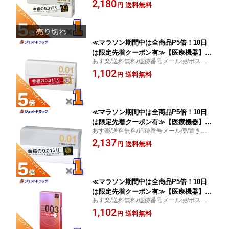
便/ゴムじゃないコンドーム/相模ゴム
2,180
個〔避妊具〕
送料無料
円
≪マラソン期間中は全商品P5倍！10日
は限定先着クーポン有≫【医療機器】サ
あす楽/送料無料/追跡番号メール便/ポスト
ガミオリジナル001 5個入 ×1個〔避妊
投函/ゴムじゃないコンドーム/相模ゴム
1,102
具〕
送料無料
円
≪マラソン期間中は全商品P5倍！10日
は限定先着クーポン有≫【医療機器】サ
あす楽/送料無料/追跡番号メール便/置き配
ガミオリジナル001 Lサイズ 10個入 ×1
便/サガミゴム/相模ゴム
2,137
個〔避妊具〕
送料無料
円
≪マラソン期間中は全商品P5倍！10日
は限定先着クーポン有≫【医療機器】オ
あす楽/送料無料/追跡番号メール便/ポスト
カモト ゼロゼロスリー003 ヒアルロン
投函/ヒアルロン酸配合ゼリー塗布/潤いたっ
1,102
酸プラス 10個入 ×1個〔薄さ0.03ミリ・
送料無料
円
ぷり/オカモト
コンドーム〕