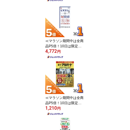
≪マラソン期間中は全商
品P5倍！10日は限定先
4,772
着クーポン有≫【指定医
円
薬部外品】ビオスリーHI
錠 540錠 ×1個〔整腸・
便秘〕
≪マラソン期間中は全商
品P5倍！10日は限定先
1,210
着クーポン有≫【第2類
円
医薬品】ロート アルガー
ド クリアブロックZ 13m
L ※セルフメディケーシ
ョン税制対象