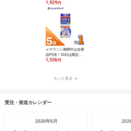
1,929
着クーポン有≫【第3類
円
医薬品】サロンパスAe 1
40枚 ×1個 ※セルフメデ
ィケーション税制対象
〔肩こり・腰痛〕
≪マラソン期間中は全商
品P5倍！10日は限定先
1,536
着クーポン有≫【第3類
円
医薬品】のどぬ$301Cる
スプレーB 25mL ×1個
〔殺菌・消毒〕
もっと見る
受注・発送カレンダー
2026年8月
20