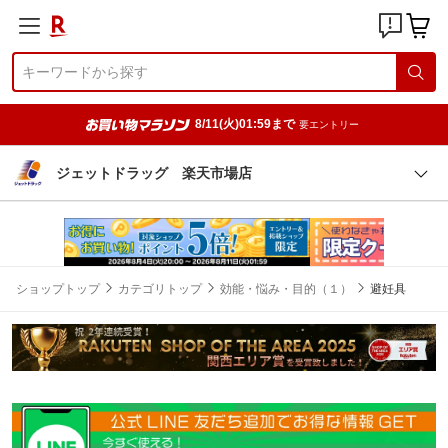
8/11(火)01:59まで
要エントリー
ジェットドラッグ 楽天市場店
ショップトップ
カテゴリトップ
効能・悩み・目的（１）
避妊具