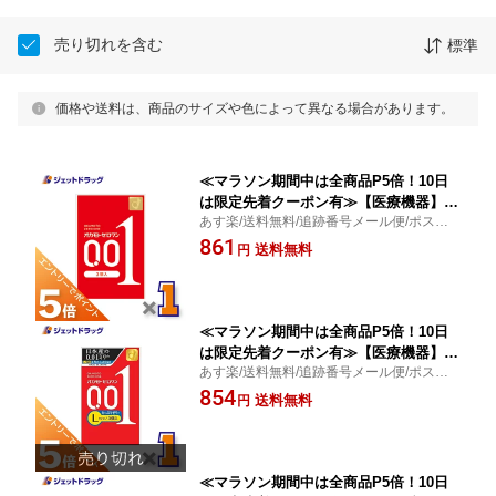
売り切れを含む
標準
価格や送料は、商品のサイズや色によって異なる場合があります。
≪マラソン期間中は全商品P5倍！10日
は限定先着クーポン有≫【医療機器】オ
あす楽/送料無料/追跡番号メール便/ポスト
カモトゼロワン 3個入 ×1個〔避妊具〕
投函/均一な薄さ/オカモトコンドームズ
861
送料無料
円
≪マラソン期間中は全商品P5倍！10日
は限定先着クーポン有≫【医療機器】オ
あす楽/送料無料/追跡番号メール便/ポスト
カモトゼロワン たっぷりゼリー Lサイ
投函/均一なうすさ0.01/オカモトコンドーム
854
ズ 3個入 ×1個〔避妊具〕
送料無料
円
ズ
≪マラソン期間中は全商品P5倍！10日