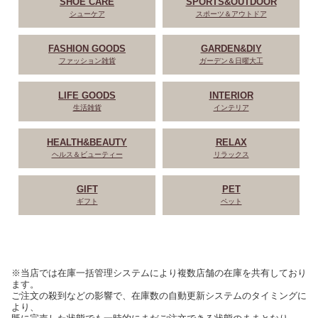
SHOE CARE
SPORTS&OUTDOOR
シューケア
スポーツ＆アウトドア
FASHION GOODS
GARDEN&DIY
ファッション雑貨
ガーデン＆日曜大工
LIFE GOODS
INTERIOR
生活雑貨
インテリア
HEALTH&BEAUTY
RELAX
ヘルス＆ビューティー
リラックス
GIFT
PET
ギフト
ペット
※当店では在庫一括管理システムにより複数店舗の在庫を共有しており
ます。
ご注文の殺到などの影響で、在庫数の自動更新システムのタイミングに
より、