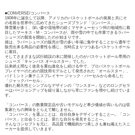
■CONVERSE/コンバース
1908年に誕生して以降、アメリカのバスケットボールの発展と共にそ
の名前を世界中に広めてきたシューズブランド「コンバース」。
降雪量が多く、深い森や湿地帯の続くマサチューセッツ州の地域性に着
目したマーキス・M・コンバースが、雨や雪の中でも作業できるラバー
シューズの製造を開始したのが始まりです。
彼は、ラバーシューズの販売が雪の多い冬場に集中することから通年で
販売出来る商品の必要性を感じ、当時広まりつつあるバスケットボール
に着目。
そしてさまざまな試行錯誤の末に開発したのがバスケットボール専用の
シューズ「キャンバス オールスター」でした。
以来絶え間なく改良を重ね進化をし続ける中で、プロバスケットボール
プレイヤーのための競技用モデルとして発売された「オールスター」、
バドミントン兼テニスプレイヤー ジャック・パーセルから命名した
「ジャックパーセル」、
優れた耐久性とシンプルなデザインの「ワンスター」などのロングセラ
ーはバージョンアップを繰り返しながら常にファンを増やし続けていま
す。
「コンバース」の数量限定品や古いモデルなど希少価値が高いものは収
集家たちの興味をとらえて離しません。
「コンバース」を選ぶことは、自分自身をデザインすること—。「コン
バース」と出会うことは、新たな自分を発見すること—。
そんなコンセプトを元に、高品質で機能的かつ美しさも兼ね備えたスニ
ーカーを提供していきます。