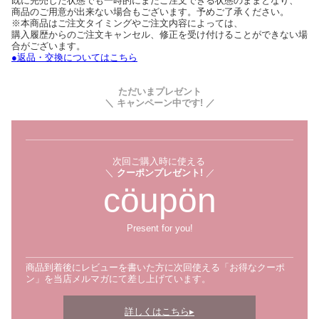
既に完売した状態でも一時的にまだご注文できる状態のままとなり、
商品のご用意が出来ない場合もございます。予めご了承ください。
※本商品はご注文タイミングやご注文内容によっては、
購入履歴からのご注文キャンセル、修正を受け付けることができない場
合がございます。
●返品・交換についてはこちら
ただいまプレゼント
＼ キャンペーン中です! ／
次回ご購入時に使える
＼
クーポンプレゼント!
／
cöupön
Present for you!
商品到着後にレビューを書いた方に次回使える「お得なクーポ
ン」を当店メルマガにて差し上げています。
詳しくはこちら▸