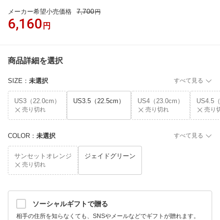
7,700
メーカー希望小売価格
円
6,160
円
商品詳細を選択
SIZE
：
未選択
すべて見る
US3（22.0cm）
US3.5（22.5cm）
US4（23.0cm）
US4.5
売り切れ
売り切れ
売り
COLOR
：
未選択
すべて見る
サンセットオレンジ
ジェイドグリーン
売り切れ
ソーシャルギフトで贈る
相手の住所を知らなくても、SNSやメールなどでギフトが贈れます。