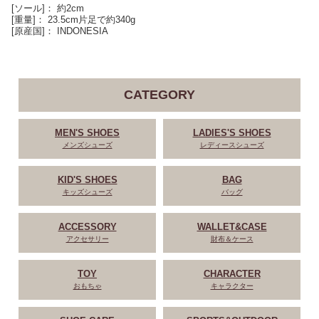
[ソール]： 約2cm
[重量]： 23.5cm片足で約340g
[原産国]： INDONESIA
CATEGORY
MEN'S SHOES
LADIES'S SHOES
メンズシューズ
レディースシューズ
KID'S SHOES
BAG
キッズシューズ
バッグ
ACCESSORY
WALLET&CASE
アクセサリー
財布＆ケース
TOY
CHARACTER
おもちゃ
キャラクター