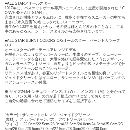
■ALL STAR／オールスター
1917年に、バスケットボール専用シューズとして生産が開始された「C
ONVERSE ALL STAR」。
完成された機能とフォルムゆえに、数多く存在するスニーカーの中でも
まさに"永久定番"の名にふさわしいスニーカー。
誕生から100年を超えた今も、その姿はほとんど変わることなく、世界
中のあらゆる人、シーン、スタイルから支持されています。
■ALL STAR BURNT COLORS OX/オールスター バーントカラーズ
ＯＸ
オールスターのディテールアレンジモデル。
色褪せたかのようなアッパーカラーに、生成りのテープ、シューレー
ス、ライニングを合わせ、太陽を浴びて経年変化したようにデザイン。
ガムカラーのアウトソール、通常よりもピッチの広いステッチングで仕
上げ、ディテールにもこだわった一足。
リラックス感があり、春夏のリゾートスタイルとも相性の良いモデル。
ジェイドグリーンにはイエロー、サンセットオレンジにはパープルのス
ペアシューレースが付属。
※ サイズ24.5センチはウィメンズ用（W）、メンズ用（M）と分かれて
おり、メンズ用（M）の方が若干幅広の作りになっております。
ご自分の足幅に合わせて適切なサイズをご選択下さい。
[カラー]：サンセットオレンジ、ジェイドグリーン
[素材]： アッパー/キャンバス、アウトソール/ラバー
[サイズ]： 22.0cm/22.5cm/23.0cm/23.5cm/24.0cm/24.5cm/25.0cm/25.
5cm/26.0cm/26.5cm/27.0cm/27.5cm/28.0cm/29.0cm/30.0cm