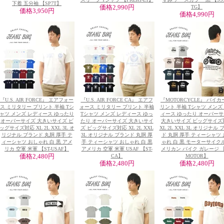
下着 五分袖 【SP7T】
価格
2,990円
TG】
価格
3,950円
価格
4,990円
『U.S. AIR FORCE』 エアフォー
『U.S. AIR FORCE CA』 エアフ
『MOTORCYCLE』 バイカ
ス ミリタリー プリント 半袖 Tシ
ォース ミリタリー プリント 半袖
リント 半袖 Tシャツ メンズ
ャツ メンズ レディース ゆったり
Tシャツ メンズ レディース ゆっ
ィース ゆったり オーバー
オーバーサイズ 大きいサイズ ビ
たり オーバーサイズ 大きいサイ
大きいサイズ ビッグサイズ
ッグサイズ対応 XL 2L XXL 3L オ
ズ ビッグサイズ対応 XL 2L XXL
XL 2L XXL 3L オリジナル
リジナル ブランド 丸胴 厚手 テ
3L オリジナル ブランド 丸胴 厚
ド 丸胴 厚手 ティーシャツ 
ィーシャツ おしゃれ 白 黒 アメ
手 ティーシャツ おしゃれ 白 黒
ゃれ 白 黒 モーターサイクル
リカ 空軍 米軍 【ST-USAF】
アメリカ 空軍 米軍 USAF 【ST-
メリカン バイク ガレージ 【
価格
2,480円
CA】
MOTOR】
価格
2,480円
価格
2,480円