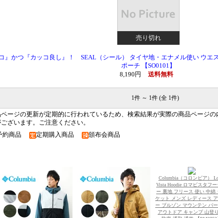
売り切れ
コ』かつ『カッコ良し』！ SEAL（シール） タイヤ地・エナメル使い ウエス
ポーチ 【SO0101】
8,190円
送料無料
1件 ～ 1件 (全 1件)
品ページの更新が定期的に行われているため、検索結果が実際の商品ページの
がございます。ご注意ください。
予約商品
定期購入商品
頒布会商品
Columbia（コロンビア） Lo
Vista Hoodie ロマビスタフ
ー 裏地 フリース 使い 中綿
ケット メンズ レディース 
ー ブルゾン マウンテン パ
アウトドア キャンプ 山登り