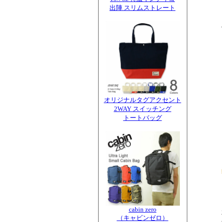
出陣 スリムストレート
オリジナルタグアクセント
2WAY スイッチング
トートバッグ
cabin zero
（キャビンゼロ）