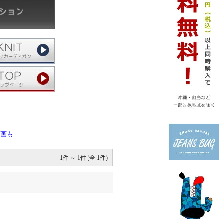
企画も
1件 ～ 1件 (全 1件)