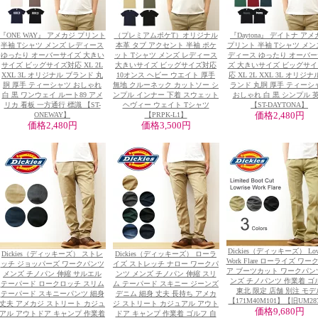
『ONE WAY』 アメカジ プリント
（プレミアムポケT）オリジナル
『Daytona』 デイトナ ア
半袖 Tシャツ メンズ レディース
本革 タブ アクセント 半袖 ポケ
プリント 半袖 Tシャツ メン
ゆったり オーバーサイズ 大きい
ット Tシャツ メンズ レディース
ディース ゆったり オーバ
サイズ ビッグサイズ対応 XL 2L
大きいサイズ ビッグサイズ対応
ズ 大きいサイズ ビッグサ
XXL 3L オリジナル ブランド 丸
10オンス ヘビー ウエイト 厚手
応 XL 2L XXL 3L オリジナ
胴 厚手 ティーシャツ おしゃれ
無地 クルーネック カットソー シ
ランド 丸胴 厚手 ティーシ
白 黒 ワンウェイ ルート89 アメ
ンプル インナー 下着 スウェット
おしゃれ 白 黒 シンプル 
リカ 看板 一方通行 標識 【ST-
ヘヴィー ウェイト Tシャツ
【ST-DAYTONA】
ONEWAY】
【PRPK-L1】
価格
2,480円
価格
2,480円
価格
3,500円
Dickies（ディッキーズ） Lowr
Dickies（ディッキーズ） ストレ
Dickies（ディッキーズ） ローラ
Work Flare ローライズ ワ
ッチ ジョッパーズ ワークパンツ
イズ ストレッチ ナロー ワークパ
ア ブーツカット ワークパン
メンズ チノパン 伸縮 サルエル
ンツ メンズ チノパン 伸縮 スリ
ンズ チノパンツ 作業着 ゴ
テーパード ロークロッチ スリム
ム テーパード スキニー ジーンズ
東北 限定 店舗 別注 モデ
テーパード スキニーパンツ 細身
デニム 細身 丈夫 長持ち アメカ
【171M40M101】【旧UM28
丈夫 アメカジ ストリート カジュ
ジ ストリート カジュアル アウト
価格
9,680円
アル アウトドア キャンプ 作業着
ドア キャンプ 作業着 ゴルフ 自