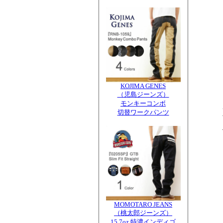
KOJIMA GENES
（児島ジーンズ）
モンキーコンボ
切替ワークパンツ
MOMOTARO JEANS
（桃太郎ジーンズ）
15.7oz 特濃インディゴ