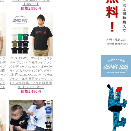
【PKST-L1】
価格
2,990円
ー プ
『U.S. ARMY』 アーミー ミリタ
 レデ
リー プリント 半袖 Tシャツ メン
サイズ
ズ レディース ゆったり オーバー
対応
サイズ 大きいサイズ ビッグサイ
 ブラン
ズ対応 XL 2L XXL 3L オリジナル
おし
ブランド 丸胴 厚手 ティーシャツ
 ア
おしゃれ 白 黒 アメリカ 陸軍 米
ST-
軍 【ST-USARMY】
価格
2,480円