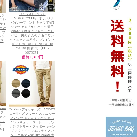
（キッズTシャツ）
メカジ
『MOTORCYCLE』 オリジナル
ズ レ
バイカープリント キッズ 半袖T
ーサイ
シャツ アメリカン バイク 親子
イズ対
お揃い 子供服 こども用 子ども
ル ブ
ベビー 男の子 女の子 おそろい
ャツ
ペアルック 出産祝い プレゼント
英字
ギフト 90 100 110 120 130 140
150 160 白 青 黒 【KDT-
MOTOR】
価格
1,813円
ise
Dickies（ディッキーズ） WD3876
ークフレ
ローライズ スマート スリム ワー
ツ メ
ク パンツ メンズ チノパン TCツ
ルフ
イル レギュラー ストレート アメ
ル
カジ ストリート スケボー キャン
74】
プ アウトドア フェス ライブ バ
ンド ゴルフ 定番 DIY 作業着 大