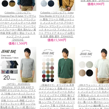
防寒 通勤 通学 【PM375
価格
9,990円
Columbia（コロンビア）
Columbia（コロンビア） Loma
Vizzavona Pass II Jacket ヴィザヴォ
Vista Hoodie ロマビスタフーディ
ナ パス 2 ジャケット マウンテン
ー 裏地 フリース 中綿 ジャケッ
パーカー メンズ レディース 2024
ト メンズ レディース アウター
アウトドア アウター マンパ ウイ
ブルゾン マウンテン パーカー ダ
ンドブレーカー 撥水 濡れない 紫
ック キャンバス アメカジ ストリ
外線 対策 山登り 登山 フェス キ
ート アウトドア キャンプ 山登り
ャンプ フード シェル
冬 防寒 通勤 通学 【XM4292】
【XE9226】
価格
15,500円
価格
11,500円
（SP7分） JEANSBUG
（長袖ポケT） オリジナル 本革
（HSスウェット） オリジナ
ORIGINAL SPUN RIB KNIT T-
タブ アクセント 長袖 ポケット T
グ ルーズフィット 半袖 ス
SHIRT オリジナル スパン フライ
シャツ メンズ レディース 大きい
ト メンズ レディース 大き
ス 7分袖 クルーネック Tシャツ
サイズ ビッグサイズ対応 袖リブ
ズ 無地 ゆったり オーバー
メンズ レディース 刺繍 無地 七
ロンT 丸胴 クルーネック 厚手 無
ラグラン 五分袖 トレーナー
分袖 ストレッチ 伸縮 インナー
地 シンプル アメカジ カットソー
かい 裏パイル 透けない シ
ラグラン Tシャツ 厚手 シンプル
インナー 下着 リブ付き ロング
ヴィンテージ 編み機 Tシャ
重ね着 白 黒 グレー 紺 透けない
スリーブ Tシャツ 【PKLRT-L1】
すみ アースカラー 黒 【SSS