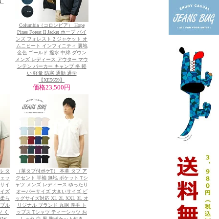
3】
Columbia（コロンビア） Hope
Pines Forest II Jacket ホープ パイ
ンズ フォレスト 2 ジャケット オ
ムニヒート インフィニティ 裏地
金色 ゴールド 撥水 中綿 ダウン
メンズ レディース アウター マウ
ンテン パーカー キャンプ 冬 軽
い 軽量 防寒 通勤 通学
【XE5659】
価格
23,500円
ル タ
（革タブ付ポケT） 本革 タブ ア
ウェッ
クセント 半袖 無地 ポケット Tシ
いサイ
ャツ メンズ レディース ゆったり
サイズ
オーバーサイズ 大きいサイズ ビ
 柔ら
ッグサイズ対応 XL 2L XXL 3L オ
ンプル
リジナル ブランド 丸胴 厚手 ト
ツ く
ップス Tシャツ ティーシャツ お
W-
しゃれ 白 黒 胸ポケット付き