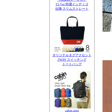
15.7oz 特濃インディゴ
出陣 スリムストレート
オリジナルタグアクセント
2WAY スイッチング
トートバッグ
cabin zero