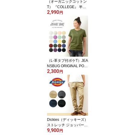
（オーガニックコットン
R】
T） 『COLLEGE』 半袖
2,990
Tシャツ レディース ゆっ
円
たり オーバーサイズ 大
きいサイズ 大きめ メン
ズ ユニセックス ORGABI
TS ブランド 綿100% カ
ジュアル トップス ティ
ーシャツ まとめ買い お
しゃれ プリント カレッ
ジ ロゴ 大学 アメカジ
（L-革タブ付ポケT）JEA
【OGS-CLG】
NSBUG ORIGINAL POC
2,300
KET T-SHIRT オリジナル
円
本革 タブ アクセント 半
袖 ポケット Tシャツ クル
ーネック 厚手 無地 Tシャ
ツ カットソー レディー
ス キッズサイズ対応 親
子ペア おそろい 親子 ペ
アルック 透けない 綿 コ
ットン 【LPKST-L1】
Dickies（ディッキーズ）
ストレッチ ジョッパーズ
9,900
ワークパンツ メンズ チ
円