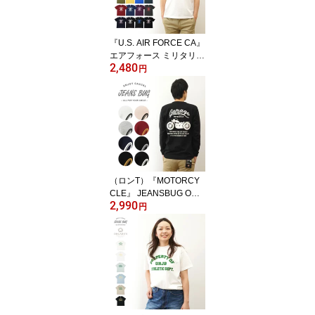
ーシャツ おしゃれ 白 黒
アメリカ 空軍 米軍 Air F
orce イカリ 【ST-AFANC
『U.S. AIR FORCE CA』
HO】
エアフォース ミリタリー
2,480
プリント 半袖 Tシャツ メ
円
ンズ レディース ゆった
り オーバーサイズ 大き
いサイズ ビッグサイズ対
応 XL 2L XXL 3L オリジ
ナル ブランド 丸胴 厚手
ティーシャツ おしゃれ
白 黒 アメリカ 空軍 米軍
USAF 【ST-CA】
（ロンT）『MOTORCY
CLE』 JEANSBUG ORI
2,990
GINAL 長袖 Tシャツ オリ
円
ジナル バイカー プリン
ト Tシャツ メンズ レディ
ース 大きいサイズ ビッ
グサイズ対応 丸胴 クル
ーネック 袖リブ インナ
ー モーターサイクル ア
メリカン バイク ガレー
ジ 白 黒 【LRT-MOTO