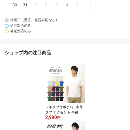
30
31
1
2
3
4
5
休業日（受注・発送対応なし）
受注対応のみ
発送対応のみ
ショップ内の注目商品
（革タブ付ポケT） 本革
タブ アクセント 半袖 無
2,990
地 ポケット Tシャツ メン
円
ズ レディース ゆったり
オーバーサイズ 大きいサ