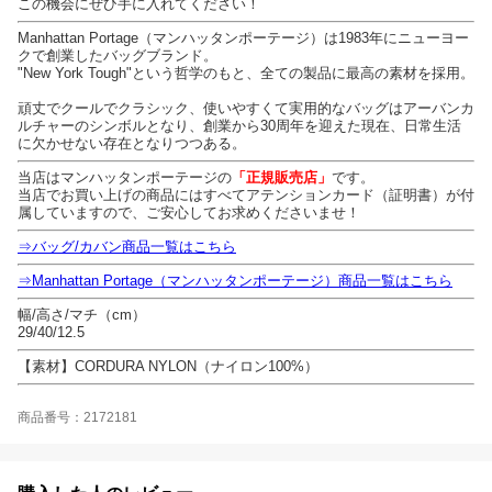
この機会にぜひ手に入れてください！
Manhattan Portage（マンハッタンポーテージ）は1983年にニューヨー
クで創業したバッグブランド。
"New York Tough"という哲学のもと、全ての製品に最高の素材を採用。
頑丈でクールでクラシック、使いやすくて実用的なバッグはアーバンカ
ルチャーのシンボルとなり、創業から30周年を迎えた現在、日常生活
に欠かせない存在となりつつある。
当店はマンハッタンポーテージの
「正規販売店」
です。
当店でお買い上げの商品にはすべてアテンションカード（証明書）が付
属していますので、ご安心してお求めくださいませ！
⇒バッグ/カバン商品一覧はこちら
⇒Manhattan Portage（マンハッタンポーテージ）商品一覧はこちら
幅/高さ/マチ（cm）
29/40/12.5
【素材】CORDURA NYLON（ナイロン100%）
商品番号：2172181