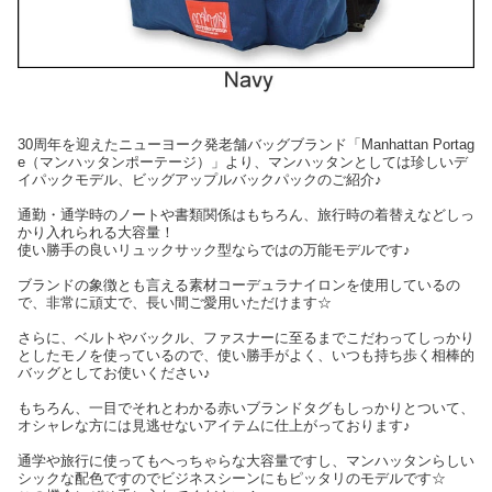
30周年を迎えたニューヨーク発老舗バッグブランド「Manhattan Portag
e（マンハッタンポーテージ）」より、マンハッタンとしては珍しいデ
イパックモデル、ビッグアップルバックパックのご紹介♪
通勤・通学時のノートや書類関係はもちろん、旅行時の着替えなどしっ
かり入れられる大容量！
使い勝手の良いリュックサック型ならではの万能モデルです♪
ブランドの象徴とも言える素材コーデュラナイロンを使用しているの
で、非常に頑丈で、長い間ご愛用いただけます☆
さらに、ベルトやバックル、ファスナーに至るまでこだわってしっかり
としたモノを使っているので、使い勝手がよく、いつも持ち歩く相棒的
バッグとしてお使いください♪
もちろん、一目でそれとわかる赤いブランドタグもしっかりとついて、
オシャレな方には見逃せないアイテムに仕上がっております♪
通学や旅行に使ってもへっちゃらな大容量ですし、マンハッタンらしい
シックな配色ですのでビジネスシーンにもピッタリのモデルです☆