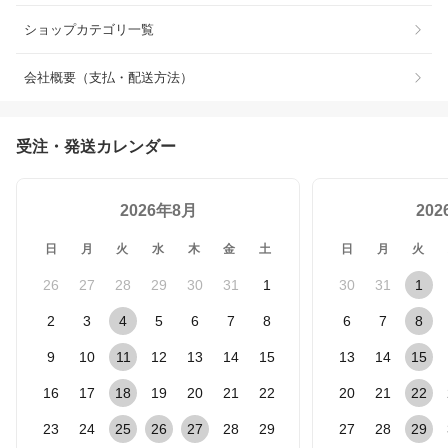
ショップカテゴリ一覧
会社概要（支払・配送方法）
受注・発送カレンダー
2026年8月
20
日
月
火
水
木
金
土
日
月
火
26
27
28
29
30
31
1
30
31
1
2
3
4
5
6
7
8
6
7
8
9
10
11
12
13
14
15
13
14
15
16
17
18
19
20
21
22
20
21
22
23
24
25
26
27
28
29
27
28
29