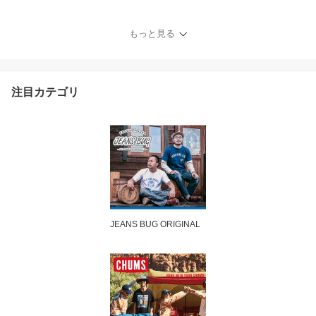
ノパン 伸縮 サルエル テ
ーパード ロークロッチ
スリム テーパード スキ
もっと見る
ニーパンツ 細身 丈夫 ア
メカジ ストリート カジ
ュアル アウトドア キャ
ンプ 作業着 ゴルフ 自転
注目カテゴリ
車 ロクヨン 【WD5876
N】
JEANS BUG ORIGINAL