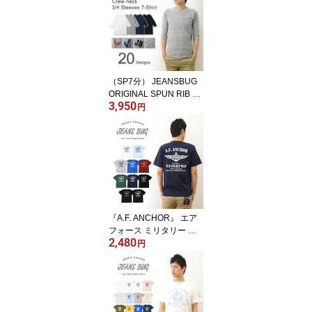
イズ ビッグサイズ対応 X
L 2L XXL 3L オリジナル
ブランド 丸胴 厚手 トッ
プス Tシャツ ティーシャ
ツ おしゃれ 白 黒 胸ポケ
ット付き 【PKST-L1】
（SP7分） JEANSBUG
ORIGINAL SPUN RIB K
3,950
NIT T-SHIRT オリジナル
円
スパン フライス 7分袖 ク
ルーネック Tシャツ メン
ズ レディース 刺繍 無地
七分袖 ストレッチ 伸縮
インナー ラグラン Tシャ
ツ 厚手 シンプル 重ね着
白 黒 グレー 紺 透けない
下着 五分袖 【SP7T】
『A.F. ANCHOR』 エア
フォース ミリタリー プ
2,480
リント 半袖 Tシャツ メン
円
ズ レディース ゆったり
オーバーサイズ 大きいサ
イズ ビッグサイズ対応 X
L 2L XXL 3L オリジナル
ブランド 丸胴 厚手 ティ