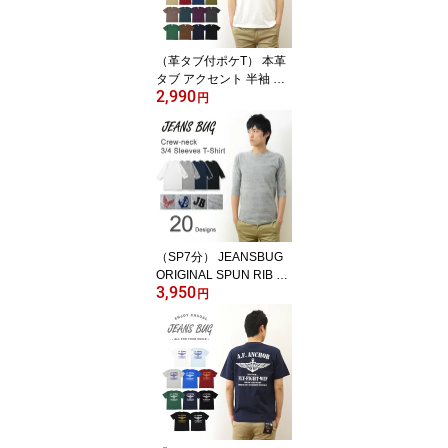
（革タブ付ポケT） 本革
タブ アクセント 半袖 無
2,990
地 ポケット Tシャツ メン
円
ズ レディース ゆったり
オーバーサイズ 大きいサ
イズ ビッグサイズ対応 X
L 2L XXL 3L オリジナル
ブランド 丸胴 厚手 トッ
プス Tシャツ ティーシャ
ツ おしゃれ 白 黒 胸ポケ
ット付き 【PKST-L1】
（SP7分） JEANSBUG
ORIGINAL SPUN RIB K
3,950
NIT T-SHIRT オリジナル
円
スパン フライス 7分袖 ク
ルーネック Tシャツ メン
ズ レディース 刺繍 無地
七分袖 ストレッチ 伸縮
インナー ラグラン Tシャ
ツ 厚手 シンプル 重ね着
白 黒 グレー 紺 透けない
下着 五分袖 【SP7T】