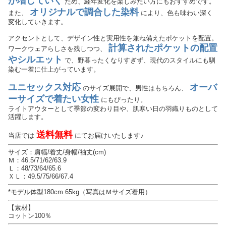
が増していく
ため、経年変化を楽しみたい方にもおすすめです。
オリジナルで調合した染料
また、
により、色も味わい深く
変化していきます。
アクセントとして、デザイン性と実用性を兼ね備えたポケットを配置。
計算されたポケットの配置
ワークウェアらしさを残しつつ、
やシルエット
で、野暮ったくなりすぎず、現代のスタイルにも馴
染む一着に仕上がっています。
ユニセックス対応
オーバ
のサイズ展開で、男性はもちろん、
ーサイズで着たい女性
にもぴったり。
ライトアウターとして季節の変わり目や、肌寒い日の羽織りものとして
活躍します。
送料無料
当店では
にてお届けいたします♪
サイズ：肩幅/着丈/身幅/袖丈(cm)
Ｍ：46.5/71/62/63.9
Ｌ：48/73/64/65.6
ＸＬ：49.5/75/66/67.4
*モデル体型180cm 65kg（写真はＭサイズ着用）
【素材】
コットン100％