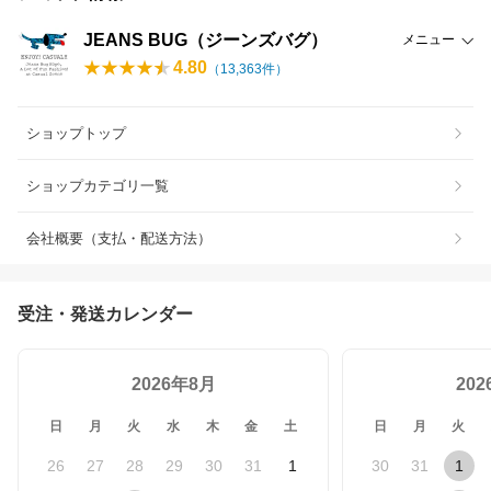
JEANS BUG（ジーンズバグ）
メニュー
4.80
（
13,363
件）
ショップトップ
ショップカテゴリ一覧
会社概要（支払・配送方法）
受注・発送カレンダー
2026年8月
20
日
月
火
水
木
金
土
日
月
火
26
27
28
29
30
31
1
30
31
1