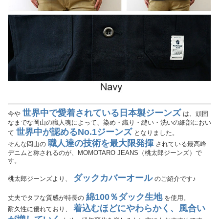
世界中で愛着されている日本製ジーンズ
今や
は、頑固
なまでな岡山の職人魂によって、染め・織り・縫い・洗いの細部におい
世界中が認めるNo.1ジーンズ
て
となりました。
職人達の技術を最大限発揮
そんな岡山の
されている最高峰
デニムと称されるのが、MOMOTARO JEANS（桃太郎ジーンズ）で
す。
ダックカバーオール
桃太郎ジーンズより、
のご紹介です♪
綿100％ダック生地
丈夫でタフな質感が特長の
を使用。
着込むほどにやわらかく、風合い
耐久性に優れており、