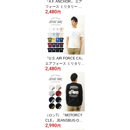
『A.F. ANCHOR』 エア
フォース ミリタリー プ
2,480
リント 半袖 Tシャツ メン
円
ズ レディース ゆったり
オーバーサイズ 大きいサ
イズ ビッグサイズ対応 X
L 2L XXL 3L オリジナル
ブランド 丸胴 厚手 ティ
ーシャツ おしゃれ 白 黒
アメリカ 空軍 米軍 Air F
orce イカリ 【ST-AFANC
『U.S. AIR FORCE CA』
HO】
エアフォース ミリタリー
2,480
プリント 半袖 Tシャツ メ
円
ンズ レディース ゆった
り オーバーサイズ 大き
いサイズ ビッグサイズ対
応 XL 2L XXL 3L オリジ
ナル ブランド 丸胴 厚手
ティーシャツ おしゃれ
白 黒 アメリカ 空軍 米軍
USAF 【ST-CA】
（ロンT）『MOTORCY
CLE』 JEANSBUG ORI
2,990
GINAL 長袖 Tシャツ オリ
円