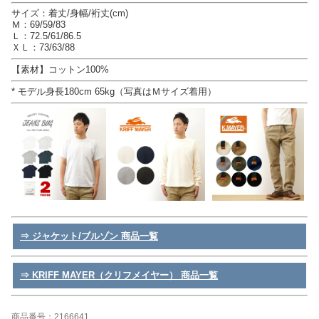
サイズ：着丈/身幅/裄丈(cm)
Ｍ：69/59/83
Ｌ：72.5/61/86.5
ＸＬ：73/63/88
【素材】コットン100%
* モデル身長180cm 65kg（写真はＭサイズ着用）
⇒ ジャケット/ブルゾン 商品一覧
⇒ KRIFF MAYER（クリフメイヤー） 商品一覧
商品番号：2166641