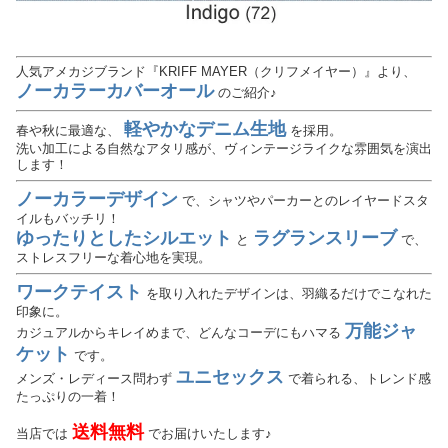
人気アメカジブランド『KRIFF MAYER（クリフメイヤー）』より、
ノーカラーカバーオール
のご紹介♪
軽やかなデニム生地
春や秋に最適な、
を採用。
洗い加工による自然なアタリ感が、ヴィンテージライクな雰囲気を演出
します！
ノーカラーデザイン
で、シャツやパーカーとのレイヤードスタ
イルもバッチリ！
ゆったりとしたシルエット
ラグランスリーブ
と
で、
ストレスフリーな着心地を実現。
ワークテイスト
を取り入れたデザインは、羽織るだけでこなれた
印象に。
万能ジャ
カジュアルからキレイめまで、どんなコーデにもハマる
ケット
です。
ユニセックス
メンズ・レディース問わず
で着られる、トレンド感
たっぷりの一着！
送料無料
当店では
でお届けいたします♪