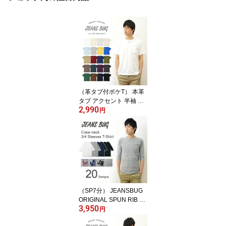
（革タブ付ポケT） 本革
タブ アクセント 半袖 無
2,990
地 ポケット Tシャツ メン
円
ズ レディース ゆったり
オーバーサイズ 大きいサ
イズ ビッグサイズ対応 X
L 2L XXL 3L オリジナル
ブランド 丸胴 厚手 トッ
プス Tシャツ ティーシャ
ツ おしゃれ 白 黒 胸ポケ
ット付き 【PKST-L1】
（SP7分） JEANSBUG
ORIGINAL SPUN RIB K
3,950
NIT T-SHIRT オリジナル
円
スパン フライス 7分袖 ク