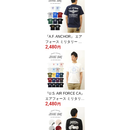
ルーネック Tシャツ メン
ズ レディース 刺繍 無地
七分袖 ストレッチ 伸縮
インナー ラグラン Tシャ
ツ 厚手 シンプル 重ね着
白 黒 グレー 紺 透けない
下着 五分袖 【SP7T】
『A.F. ANCHOR』 エア
フォース ミリタリー プ
2,480
リント 半袖 Tシャツ メン
円
ズ レディース ゆったり
オーバーサイズ 大きいサ
イズ ビッグサイズ対応 X
L 2L XXL 3L オリジナル
ブランド 丸胴 厚手 ティ
ーシャツ おしゃれ 白 黒
アメリカ 空軍 米軍 Air F
orce イカリ 【ST-AFANC
『U.S. AIR FORCE CA』
HO】
エアフォース ミリタリー
2,480
プリント 半袖 Tシャツ メ
円
ンズ レディース ゆった
り オーバーサイズ 大き
いサイズ ビッグサイズ対
応 XL 2L XXL 3L オリジ
ナル ブランド 丸胴 厚手