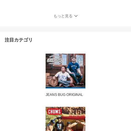
ノパン 伸縮 サルエル テ
ーパード ロークロッチ
スリム テーパード スキ
もっと見る
ニーパンツ 細身 丈夫 ア
メカジ ストリート カジ
ュアル アウトドア キャ
ンプ 作業着 ゴルフ 自転
注目カテゴリ
車 ロクヨン 【WD5876
N】
JEANS BUG ORIGINAL