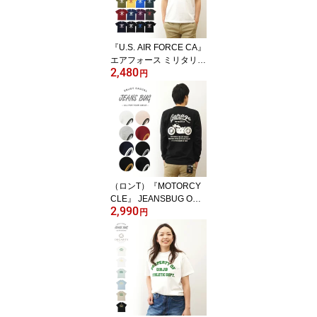
ーシャツ おしゃれ 白 黒
アメリカ 空軍 米軍 Air F
orce イカリ 【ST-AFANC
『U.S. AIR FORCE CA』
HO】
エアフォース ミリタリー
2,480
プリント 半袖 Tシャツ メ
円
ンズ レディース ゆった
り オーバーサイズ 大き
いサイズ ビッグサイズ対
応 XL 2L XXL 3L オリジ
ナル ブランド 丸胴 厚手
ティーシャツ おしゃれ
白 黒 アメリカ 空軍 米軍
USAF 【ST-CA】
（ロンT）『MOTORCY
CLE』 JEANSBUG ORI
2,990
GINAL 長袖 Tシャツ オリ
円
ジナル バイカー プリン
ト Tシャツ メンズ レディ
ース 大きいサイズ ビッ
グサイズ対応 丸胴 クル
ーネック 袖リブ インナ
ー モーターサイクル ア
メリカン バイク ガレー
ジ 白 黒 【LRT-MOTO