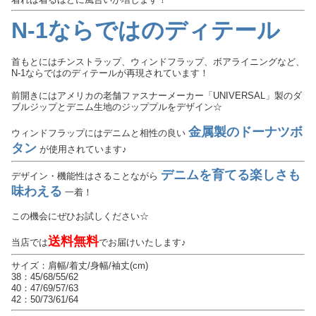
N-1ならではのディテール
首もとにはチンストラップ、ウィンドフラップ、ボアライニングなど、
N-1ならではのディテールが再現されています！
前開きにはアメリカの老舗ファスナーメーカー「UNIVERSAL」製のダ
ブルジップとデニム生地のジッププルをデザイン☆
金属製のドーナツボ
ウィンドフラップにはデニムと相性の良い
タン
が使用されています♪
デニムを育てる楽しさも
デザイン・機能性はさることながら
味わえる
一着！
この機会にぜひお試しください☆
送料無料
当店では
でお届けいたします♪
サイズ：肩幅/着丈/身幅/袖丈(cm)
38：45/68/55/62
40：47/69/57/63
42：50/73/61/64