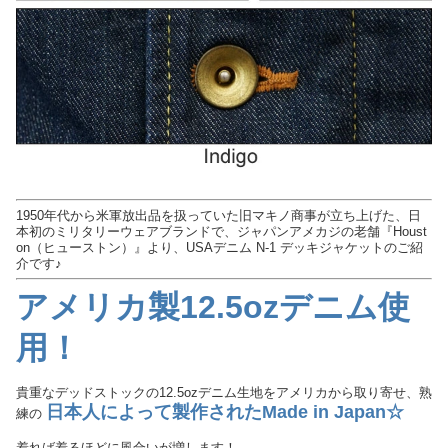
1950年代から米軍放出品を扱っていた旧マキノ商事が立ち上げた、日
本初のミリタリーウェアブランドで、ジャパンアメカジの老舗『Houst
on（ヒューストン）』より、USAデニム N-1 デッキジャケットのご紹
介です♪
アメリカ製12.5ozデニム使
用！
貴重なデッドストックの12.5ozデニム生地をアメリカから取り寄せ、熟
日本人によって製作されたMade in Japan☆
練の
着れば着るほどに風合いが増します！