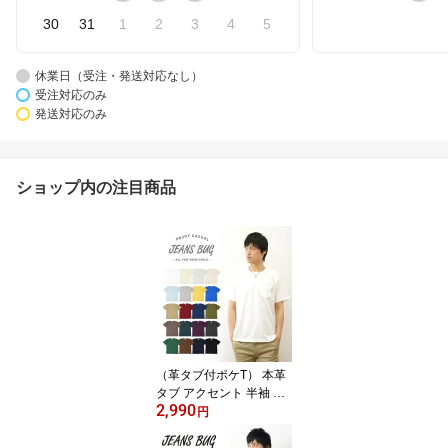
30
31
1
2
3
4
5
休業日（受注・発送対応なし）
受注対応のみ
発送対応のみ
ショップ内の注目商品
（革タブ付ポケT） 本革
タブ アクセント 半袖 無
2,990
地 ポケット Tシャツ メン
円
ズ レディース ゆったり
オーバーサイズ 大きいサ