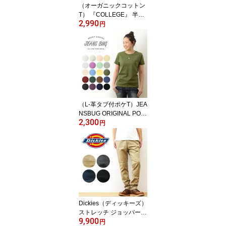
（オーガニックコットン
R】
T） 『COLLEGE』 半袖
2,990
Tシャツ レディース ゆっ
円
たり オーバーサイズ 大
きいサイズ 大きめ メン
ズ ユニセックス ORGABI
TS ブランド 綿100% カ
ジュアル トップス ティ
ーシャツ まとめ買い お
しゃれ プリント カレッ
ジ ロゴ 大学 アメカジ
（L-革タブ付ポケT）JEA
【OGS-CLG】
NSBUG ORIGINAL POC
2,300
KET T-SHIRT オリジナル
円
本革 タブ アクセント 半
袖 ポケット Tシャツ クル
ーネック 厚手 無地 Tシャ
ツ カットソー レディー
ス キッズサイズ対応 親
子ペア おそろい 親子 ペ
アルック 透けない 綿 コ
ットン 【LPKST-L1】
Dickies（ディッキーズ）
ストレッチ ジョッパーズ
9,900
ワークパンツ メンズ チ
円