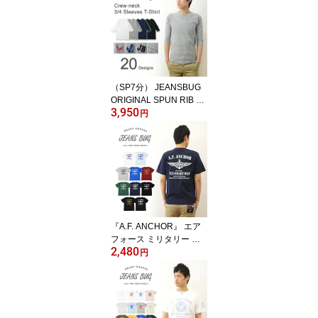
イズ ビッグサイズ対応 X
L 2L XXL 3L オリジナル
ブランド 丸胴 厚手 トッ
プス Tシャツ ティーシャ
ツ おしゃれ 白 黒 胸ポケ
ット付き 【PKST-L1】
（SP7分） JEANSBUG
ORIGINAL SPUN RIB K
3,950
NIT T-SHIRT オリジナル
円
スパン フライス 7分袖 ク
ルーネック Tシャツ メン
ズ レディース 刺繍 無地
七分袖 ストレッチ 伸縮
インナー ラグラン Tシャ
ツ 厚手 シンプル 重ね着
白 黒 グレー 紺 透けない
下着 五分袖 【SP7T】
『A.F. ANCHOR』 エア
フォース ミリタリー プ
2,480
リント 半袖 Tシャツ メン
円
ズ レディース ゆったり
オーバーサイズ 大きいサ
イズ ビッグサイズ対応 X
L 2L XXL 3L オリジナル
ブランド 丸胴 厚手 ティ