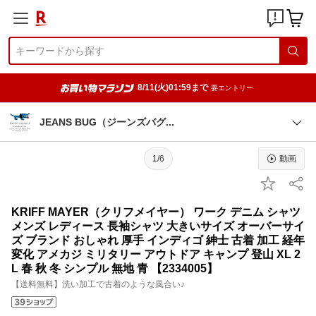
8/11(火)01:59まで
要エントリー
JEANS BUG（ジーンズバ
グ
1/6
動画
KRIFF MAYER（クリフメイヤー） ワーク デニム シャツ
メンズ レディース 長袖シャツ 大きいサイズ オーバーサイ
ズ ブランド おしゃれ 厚手 インディゴ 紳士 古着 加工 経年
変化 アメカジ ミリタリー アウトドア キャンプ 登山 XL 2
L 春 秋 冬 シンプル 無地 青 【2334005】
【送料無料】洗い加工で古着のような風合い♪