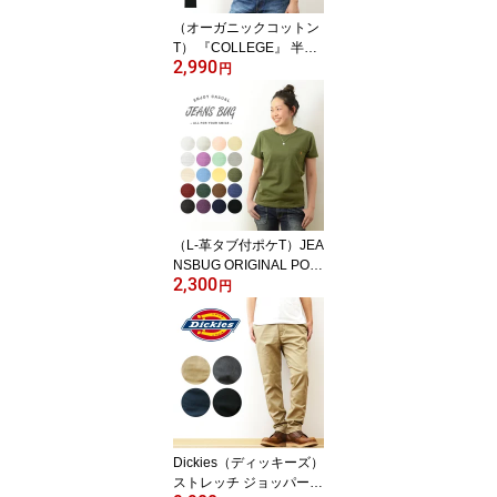
ジ 白 黒 【LRT-MOTO
（オーガニックコットン
R】
T） 『COLLEGE』 半袖
2,990
Tシャツ レディース ゆっ
円
たり オーバーサイズ 大
きいサイズ 大きめ メン
ズ ユニセックス ORGABI
TS ブランド 綿100% カ
ジュアル トップス ティ
ーシャツ まとめ買い お
しゃれ プリント カレッ
ジ ロゴ 大学 アメカジ
（L-革タブ付ポケT）JEA
【OGS-CLG】
NSBUG ORIGINAL POC
2,300
KET T-SHIRT オリジナル
円
本革 タブ アクセント 半
袖 ポケット Tシャツ クル
ーネック 厚手 無地 Tシャ
ツ カットソー レディー
ス キッズサイズ対応 親
子ペア おそろい 親子 ペ
アルック 透けない 綿 コ
ットン 【LPKST-L1】
Dickies（ディッキーズ）
ストレッチ ジョッパーズ