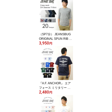
オーバーサイズ 大きいサ
イズ ビッグサイズ対応 X
L 2L XXL 3L オリジナル
ブランド 丸胴 厚手 トッ
プス Tシャツ ティーシャ
ツ おしゃれ 白 黒 胸ポケ
ット付き 【PKST-L1】
（SP7分） JEANSBUG
ORIGINAL SPUN RIB K
3,950
NIT T-SHIRT オリジナル
円
スパン フライス 7分袖 ク
ルーネック Tシャツ メン
ズ レディース 刺繍 無地
七分袖 ストレッチ 伸縮
インナー ラグラン Tシャ
ツ 厚手 シンプル 重ね着
白 黒 グレー 紺 透けない
下着 五分袖 【SP7T】
『A.F. ANCHOR』 エア
フォース ミリタリー プ
2,480
リント 半袖 Tシャツ メン
円
ズ レディース ゆったり
オーバーサイズ 大きいサ
イズ ビッグサイズ対応 X
L 2L XXL 3L オリジナル