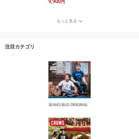
9,900
ワークパンツ メンズ チ
円
ノパン 伸縮 サルエル テ
ーパード ロークロッチ
スリム テーパード スキ
もっと見る
ニーパンツ 細身 丈夫 ア
メカジ ストリート カジ
ュアル アウトドア キャ
ンプ 作業着 ゴルフ 自転
注目カテゴリ
車 ロクヨン 【WD5876
N】
JEANS BUG ORIGINAL