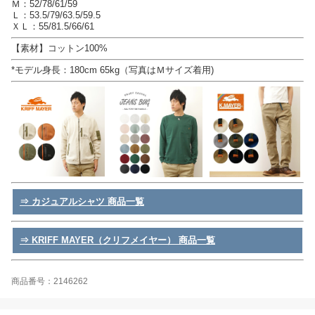
Ｍ：52/78/61/59
Ｌ：53.5/79/63.5/59.5
ＸＬ：55/81.5/66/61
【素材】コットン100%
*モデル身長：180cm 65kg（写真はＭサイズ着用)
⇒ カジュアルシャツ 商品一覧
⇒ KRIFF MAYER（クリフメイヤー） 商品一覧
商品番号：2146262