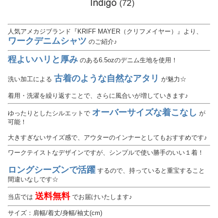
人気アメカジブランド『KRIFF MAYER（クリフメイヤー）』より、
ワークデニムシャツ
のご紹介♪
程よいハリと厚み
のある6.5ozのデニム生地を使用！
古着のような自然なアタリ
洗い加工による
が魅力☆
着用・洗濯を繰り返すことで、さらに風合いが増していきます♪
オーバーサイズな着こなし
ゆったりとしたシルエットで
が
可能！
大きすぎないサイズ感で、アウターのインナーとしてもおすすめです♪
ワークテイストなデザインですが、シンプルで使い勝手のいい１着！
ロングシーズンで活躍
するので、持っていると重宝すること
間違いなしです☆
送料無料
当店では
でお届けいたします♪
サイズ：肩幅/着丈/身幅/袖丈(cm)