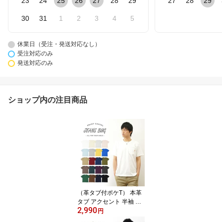
23
24
25
26
27
28
29
27
28
29
30
31
1
2
3
4
5
休業日（受注・発送対応なし）
受注対応のみ
発送対応のみ
ショップ内の注目商品
（革タブ付ポケT） 本革
タブ アクセント 半袖 無
2,990
地 ポケット Tシャツ メン
円
ズ レディース ゆったり