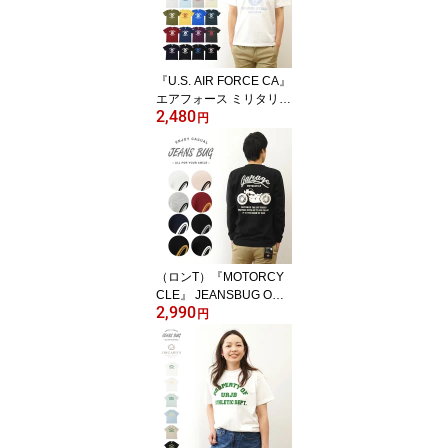
ブランド 丸胴 厚手 ティ
ーシャツ おしゃれ 白 黒
アメリカ 空軍 米軍 Air F
orce イカリ 【ST-AFANC
『U.S. AIR FORCE CA』
HO】
エアフォース ミリタリー
2,480
プリント 半袖 Tシャツ メ
円
ンズ レディース ゆった
り オーバーサイズ 大き
いサイズ ビッグサイズ対
応 XL 2L XXL 3L オリジ
ナル ブランド 丸胴 厚手
ティーシャツ おしゃれ
白 黒 アメリカ 空軍 米軍
USAF 【ST-CA】
（ロンT）『MOTORCY
CLE』 JEANSBUG ORI
2,990
GINAL 長袖 Tシャツ オリ
円
ジナル バイカー プリン
ト Tシャツ メンズ レディ
ース 大きいサイズ ビッ
グサイズ対応 丸胴 クル
ーネック 袖リブ インナ
ー モーターサイクル ア
メリカン バイク ガレー