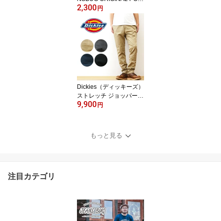
2,300
KET T-SHIRT オリジナル
円
本革 タブ アクセント 半
袖 ポケット Tシャツ クル
ーネック 厚手 無地 Tシャ
ツ カットソー レディー
ス キッズサイズ対応 親
子ペア おそろい 親子 ペ
アルック 透けない 綿 コ
ットン 【LPKST-L1】
Dickies（ディッキーズ）
ストレッチ ジョッパーズ
9,900
ワークパンツ メンズ チ
円
ノパン 伸縮 サルエル テ
ーパード ロークロッチ
スリム テーパード スキ
もっと見る
ニーパンツ 細身 丈夫 ア
メカジ ストリート カジ
ュアル アウトドア キャ
ンプ 作業着 ゴルフ 自転
注目カテゴリ
車 ロクヨン 【WD5876
N】