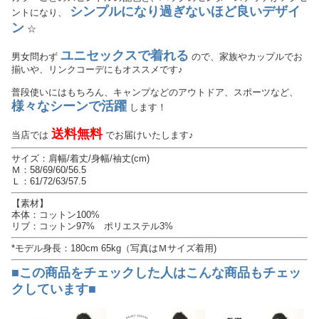
シンプルになり過ぎないほど良いデザイ
ントになり、
ン
☆
ユニセックスで着れる
男女問わず
ので、家族やカップルでお
揃いや、リンクコーデにもオススメです♪
普段使いにはもちろん、キャンプなどのアウトドア、スポーツなど、
様々なシーンで活躍
します！
送料無料
当店では
でお届けいたします♪
サイズ：肩幅/着丈/身幅/袖丈(cm)
Ｍ：58/69/60/56.5
Ｌ：61/72/63/57.5
【素材】
本体：コットン100%
リブ：コットン97% ポリエステル3%
*モデル身長：180cm 65kg（写真はＭサイズ着用)
■この商品をチェックした人はこんな商品もチェッ
クしています■