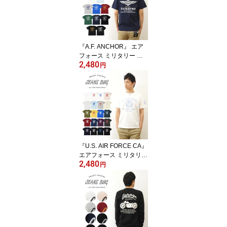
七分袖 ストレッチ 伸縮
インナー ラグラン Tシャ
ツ 厚手 シンプル 重ね着
白 黒 グレー 紺 透けない
下着 五分袖 【SP7T】
『A.F. ANCHOR』 エア
フォース ミリタリー プ
2,480
リント 半袖 Tシャツ メン
円
ズ レディース ゆったり
オーバーサイズ 大きいサ
イズ ビッグサイズ対応 X
L 2L XXL 3L オリジナル
ブランド 丸胴 厚手 ティ
ーシャツ おしゃれ 白 黒
アメリカ 空軍 米軍 Air F
orce イカリ 【ST-AFANC
『U.S. AIR FORCE CA』
HO】
エアフォース ミリタリー
2,480
プリント 半袖 Tシャツ メ
円
ンズ レディース ゆった
り オーバーサイズ 大き
いサイズ ビッグサイズ対
応 XL 2L XXL 3L オリジ
ナル ブランド 丸胴 厚手
ティーシャツ おしゃれ