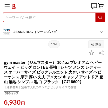
JEANS BUG（ジーンズバ
グ
1/14
動画
gym master（ジムマスター） 10.4oz プレミアム ヘビー
ウェイト ビッグ ロンTEE 長袖 Tシャツ メンズ レディー
ス オーバーサイズ ビッグシルエット 大きい サイズ ヘビ
ーオンス 厚手 厚い 丈夫 アメカジ キャンプ アウトドア 登
山 無地 シンプル 黒 白 ブラック 【G718600】
【送料無料】定番で人気のロンＴがビックサイズで登場♪
6,930
円