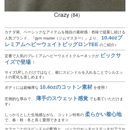
カナダ発、ベーシックなアイテムを独自の素材感・色味で提案し続ける
10.4ozプ
人気ブランド、『gym master（ジムマスター）』より、
レミアムヘビーウェイトビッグロンTEE
のご紹介♪
ビックサ
定番で人気のプレミアムヘビーウエイトクルーネックが
イズで登場
！
サイズUPしただけではなく、裾にスピンドルを入れることでシルエッ
トの変化も楽しめます♪
10.4ozのコットン素材
ボディには超極厚な
を使用！
薄手のスウェット感覚
圧倒的な厚みで、
でも着ていただけま
す♪
柔らかい着心地
しっかりとした生地感ながら、コットン特有の
で、春・秋・冬と長く愛用できます☆
カラーごとのスピンドルの配色と、バックのセンターステッチがアクセ