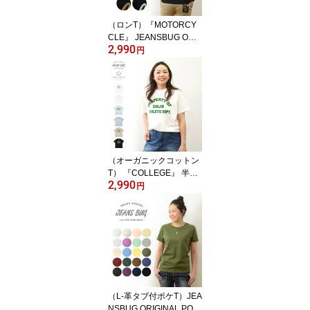
白 黒 アメリカ 空軍 米軍
USAF 【ST-CA】
（ロンT）『MOTORCY
CLE』 JEANSBUG ORI
2,990
GINAL 長袖 Tシャツ オリ
円
ジナル バイカー プリン
ト Tシャツ メンズ レディ
ース 大きいサイズ ビッ
グサイズ対応 丸胴 クル
ーネック 袖リブ インナ
ー モーターサイクル ア
メリカン バイク ガレー
ジ 白 黒 【LRT-MOTO
（オーガニックコットン
R】
T） 『COLLEGE』 半袖
2,990
Tシャツ レディース ゆっ
円
たり オーバーサイズ 大
きいサイズ 大きめ メン
ズ ユニセックス ORGABI
TS ブランド 綿100% カ
ジュアル トップス ティ
ーシャツ まとめ買い お
しゃれ プリント カレッ
ジ ロゴ 大学 アメカジ
（L-革タブ付ポケT）JEA
【OGS-CLG】
NSBUG ORIGINAL POC