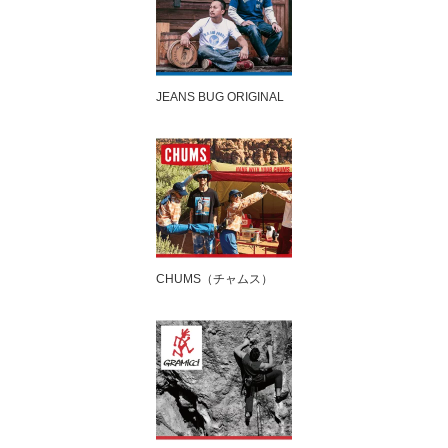
JEANS BUG ORIGINAL
CHUMS（チャムス）