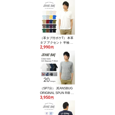
（革タブ付ポケT） 本革
タブ アクセント 半袖 無
2,990
地 ポケット Tシャツ メン
円
ズ レディース ゆったり
オーバーサイズ 大きいサ
イズ ビッグサイズ対応 X
L 2L XXL 3L オリジナル
ブランド 丸胴 厚手 トッ
プス Tシャツ ティーシャ
ツ おしゃれ 白 黒 胸ポケ
ット付き 【PKST-L1】
（SP7分） JEANSBUG
ORIGINAL SPUN RIB K
3,950
NIT T-SHIRT オリジナル
円
スパン フライス 7分袖 ク
ルーネック Tシャツ メン
ズ レディース 刺繍 無地