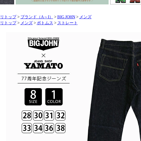
リトップ
>
ブランド（A～I）
>
BIG JOHN
>
メンズ
リトップ
>
メンズ
>
ボトムス
>
ストレート