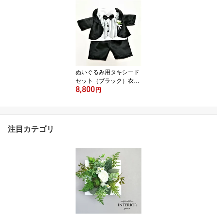
ス ショートキャスケード
ショーケース ディスプレ
イケース フィギュアケー
ス かわいい 透明 人形ケ
ース ぬいぐるみケース
ぬいぐるみ用タキシード
セット（ブラック）衣
8,800
装 ダッフィー衣装 結
円
婚式 ぬいぐるみ コスチ
ューム スーツ 新郎 黒
注目カテゴリ