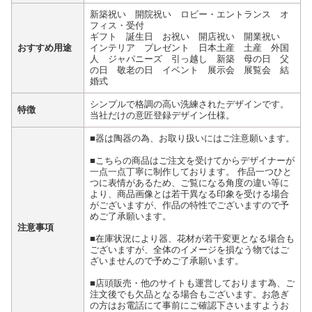
新築祝い 開院祝い ロビー・エントランス オ
フィス・受付
ギフト 誕生日 お祝い 開店祝い 開業祝い
おすすめ用途
インテリア プレゼント 日本土産 土産 外国
人 ジャパニーズ 引っ越し 新築 母の日 父
の日 敬老の日 イベント 展示会 展覧会 結
婚式
シンプルで格調の高い洗練されたデザインです。
特徴
当社だけの意匠登録デザイン仕様。
■器は陶器の為、お取り扱いにはご注意願います。
■こちらの商品はご注文を受けてからデザイナーが
一点一点丁寧に制作しております。 作品一つひと
つに表情があるため、ご覧になる角度の違い等に
より、商品画像とは若干異なる印象を受ける場合
がございますが、作品の特性でございますので予
めご了承願います。
注意事項
■在庫状況により器、花材が若干変更となる場合も
ございますが、全体のイメージを損なう物ではご
ざいませんので予めご了承願います。
■店頭販売・他のサイトも運営しております為、ご
注文後でも欠品となる場合もございます。お急ぎ
の方はお電話にて事前にご確認下さいますようお