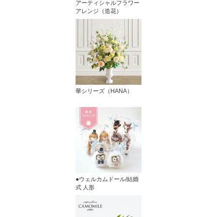
アーティシャルフラワー
アレンジ（造花）
華シリーズ（HANA）
●ウェルカムドール/結婚
式 人形