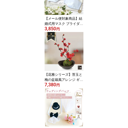
【メール便対象商品】結
婚式用マスク ブライダル
3,850
マスク ウェディングマス
円
ク マスク ペアマスク フ
ォーマルマスク 新郎新婦
マスク ギフト 結婚式 プ
レゼント
【花雅シリーズ】苔玉と
梅の盆栽風アレンジ ギフ
7,380
ト 季節の花 インテリア
円
アレンジ 和風 造花 プレ
ゼント 和室 盆栽 和モ
ダン 母の日 ギフト ※生
花ではありません