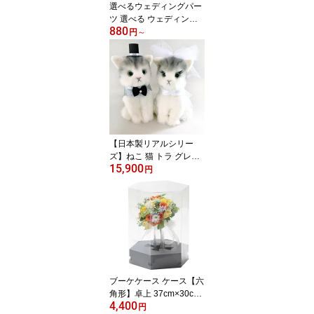
選べるウェディングパー
ツ 選べる ウェディング
880
小物 パーツセット(S)(M)
円
～
ぬいぐるみ用 イーゼル
ブーケスタンド バードゲ
ージ トルソーセット ブ
ーケケース ペアハンカチ
帽子 ウェルカムトランク
ベール 蝶ネクタイブーケ
付き 手作りキット ぬい
ぐるみ用ウェディング
【日本製リアルシリー
ズ】ねこ 猫 トラ グレー
15,900
ペア トラネコ ウェルカ
円
ムドール 結婚式 ぬいぐ
るみ 受付 祝電 電報
ギフト
ブーケケース ケース【六
角形】卓上 37cm×30cm
4,400
ウェディングブーケケー
円