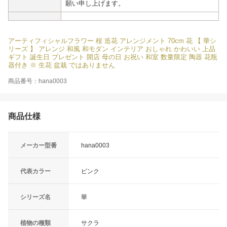
願い申し上げます。
アーティフィシャルフラワー 桜 造花 アレンジメント 70cm 花 【 華シ
リーズ 】 アレンジ 和風 和モダン インテリア おしゃれ かわいい 上品
ギフト 誕生日 プレゼント 開店 母の日 お祝い 和室 数量限定 陶器 花瓶
器付き ※ 生花 盆栽 ではありません
商品番号：hana0003
商品仕様
メーカー型番
hana0003
代表カラー
ピンク
シリーズ名
華
植物の種類
サクラ