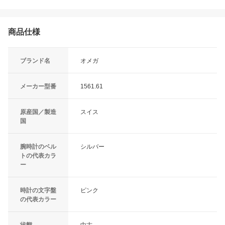
商品仕様
ブランド名
オメガ
メーカー型番
1561.61
原産国／製造
スイス
国
腕時計のベル
シルバー
トの代表カラ
ー
時計の文字盤
ピンク
の代表カラー
状態
中古