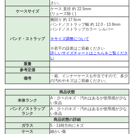
さい。
ケース 直径 約 22.5mm
ケースサイズ
(リューズ除く)
腕回り 約 17.6cm
バンド／ストラップ幅 約 12.0 - 13.8mm
バンド／ストラップカラー シルバー
バンド・ストラップ
※サイズ調整について
※若干の誤差はご容赦ください
詳しいサイズチャートはこちらをご覧くださ
い
重量
参考定価
-
・箱、インナーケースも中古ですので、多少
備考
の汚れやキズはご容赦ください。
商品状態
A：少々のキズ・汚れはあるが使用感が少な
本体ランク
い良品
バンド／ストラップ
A：少々のキズ・汚れはあるが使用感が少な
ランク
い良品
商品状態の詳細
ガラス
5・11時方向にキズ
ケース
細かい傷