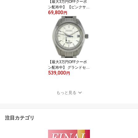
【最大3万円OFFクーポ
ン配布中】 【ピンクサフ
69,800
ァイア ダイヤモンド】
円
ネックレス フラワーモチ
ーフ ピンク サファイア
計0.27ct ダイヤモンド 計
0.13ct K18PG 【中古】
【最大3万円OFFクーポ
ン配布中】 グランドセイ
539,000
コー Grand Seiko 腕時計
円
キャリバー9R 誕生10周
年記念 700本限定モデル
SBGA109/9R15-0AG0
もっと見る
デイト パワーリザーブ表
示 ギョーシェ シルバー
文字盤 チタン スプリン
グドライブ 【箱・保付
注目カテゴリ
き】 【中古】