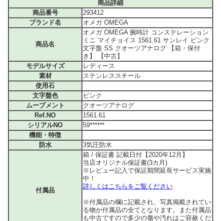
商品詳細
商品番号
293412
ブランド名
オメガ OMEGA
オメガ OMEGA 腕時計 コンステレーション
ミニ マイチョイス 1561.61 サンレイ ピンク
商品名
文字盤 SS クオーツアナログ 【箱・保付
き】 【中古】
モデルサイズ
レディース
素材
ステンレススチール
使用石
文字盤色
ピンク
ムーブメント
クオーツアナログ
Ref.NO
1561.61
シリアルNO
59******
機能・特徴
防水
3気圧防水
箱 / 保証書 記載日付【2020年12月】
当店オリジナル保証書(3カ月)
※レビュー記入で保証期間延長サービス実施
中！
詳しくはこちらをご覧ください
付属品
※付属品の欄に記載され、写真掲載されてい
る物が付属品の全てとなります。また付属品
も中古ですので多少の傷や汚れはご容赦くだ