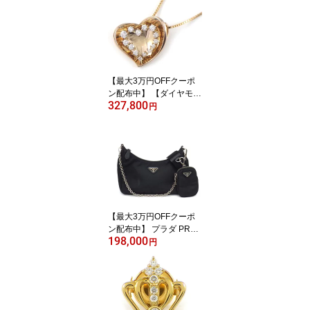
クス シャンパンゴールド
文字盤 ルーレット刻印
クロノグラフ タキメータ
ー スモールセコンド K18
YG SS 自動巻き 【箱・
保付き】 【中古】
【最大3万円OFFクーポ
ン配布中】 【ダイヤモン
327,800
ド】 ネックレス ハート
円
モチーフ ダイヤモンド
計0.50ct K18PG 【中
古】
【最大3万円OFFクーポ
ン配布中】 プラダ PRAD
198,000
A ショルダーバッグ Re-
円
Edition 2005 Re-Nylon 1
BH204 ナイロン サフィ
アーノレザー シルバー金
具 【中古】