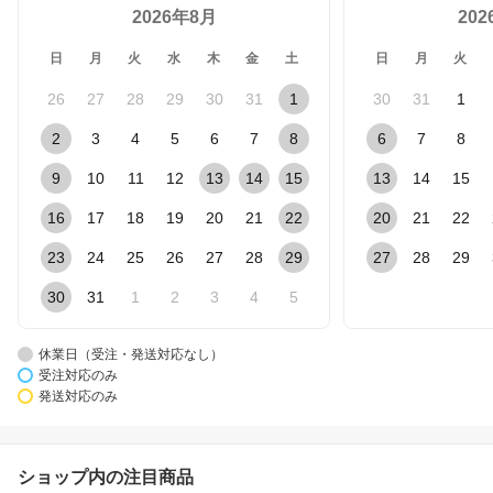
2026年8月
20
日
月
火
水
木
金
土
日
月
火
26
27
28
29
30
31
1
30
31
1
2
3
4
5
6
7
8
6
7
8
9
10
11
12
13
14
15
13
14
15
16
17
18
19
20
21
22
20
21
22
23
24
25
26
27
28
29
27
28
29
30
31
1
2
3
4
5
休業日（受注・発送対応なし）
受注対応のみ
発送対応のみ
ショップ内の注目商品