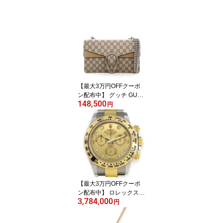
【最大3万円OFFクーポ
ン配布中】 グッチ GUC
148,500
CI ショルダーバッグ デ
円
ィオニュソス 400249 K
HNRN 8642 ベージュ G
Gスプリームキャンバス
シルバー金具 【中古】
【最大3万円OFFクーポ
ン配布中】 ロレックス R
3,784,000
olex 腕時計 コスモグラ
円
フ デイトナ 116503G 8
ポイント ダイヤインデッ