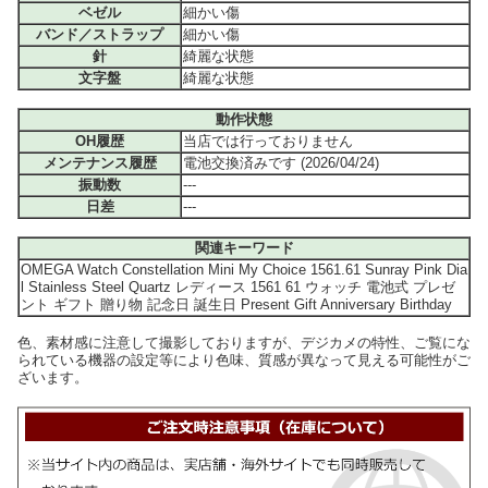
ベゼル
細かい傷
バンド／ストラップ
細かい傷
針
綺麗な状態
文字盤
綺麗な状態
動作状態
OH履歴
当店では行っておりません
メンテナンス履歴
電池交換済みです (2026/04/24)
振動数
---
日差
---
関連キーワード
OMEGA Watch Constellation Mini My Choice 1561.61 Sunray Pink Dia
l Stainless Steel Quartz レディース 1561 61 ウォッチ 電池式 プレゼ
ント ギフト 贈り物 記念日 誕生日 Present Gift Anniversary Birthday
色、素材感に注意して撮影しておりますが、デジカメの特性、ご覧にな
られている機器の設定等により色味、質感が異なって見える可能性がご
ざいます。
#f066ff,#ffffff,86,エ