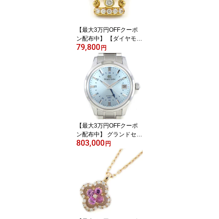
【最大3万円OFFクーポ
ン配布中】 【ダイヤモン
79,800
ド】 ピンブローチ 王冠
円
モチーフ ダイヤモンド
計0.25ct K18YG 【中
古】
【最大3万円OFFクーポ
ン配布中】 グランドセイ
803,000
コー Grand Seiko 腕時計
円
エレガンスコレクション
キャリバー9S 25周年記
念 1700本限定モデル SB
GM253/9S6600M0 GMT
デイト サンレイ スカイ
ブルー文字盤 SS 自動巻
き 【箱・保付き】 【中
古】