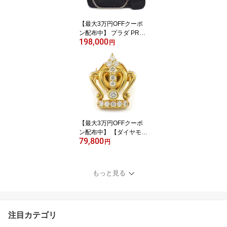
【最大3万円OFFクーポ
ン配布中】 プラダ PRAD
198,000
A ショルダーバッグ Re-
円
Edition 2005 Re-Nylon 1
BH204 ナイロン サフィ
アーノレザー シルバー金
具 【中古】
【最大3万円OFFクーポ
ン配布中】 【ダイヤモン
79,800
ド】 ピンブローチ 王冠
円
モチーフ ダイヤモンド
計0.25ct K18YG 【中
古】
もっと見る
注目カテゴリ