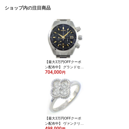
ショップ内の注目商品
【最大3万円OFFクーポ
ン配布中】 グランドセイ
704,000
コー Grand Seiko 腕時計
円
SBGC005/9R86-0AC0
ブラック文字盤 デイト
クロノグラフ スモールセ
コンド 裏スケ パワーリ
ザーブ表示 GMT チタン
スプリングドライブ
【箱・保付き】 【中古】
【最大3万円OFFクーポ
ン配布中】 ヴァンクリー
498,000
フ＆アーペル Van Cleef
円