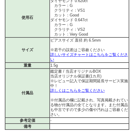
ダイヤモンド 0.620ct
カラー：G
クラリティ：VS1
カット：Good
使用石
ダイヤモンド 0.647ct
カラー：G
クラリティ：VS2
カット：Very Good
ピアスサイズ 直径 約 6.5mm
サイズ
※若干の誤差はご容赦ください
詳しいサイズチャートはこちらをご覧くださ
い
重量
1.5g
鑑定書 / 当店オリジナルBOX
当店オリジナル保証書(1カ月)
※レビュー記入で保証期間延長サービス実施
中！
詳しくはこちらをご覧ください
付属品
※付属品の欄に記載され、写真掲載されてい
る物が付属品の全てとなります。また付属品
も中古ですので多少の傷や汚れはご容赦くだ
さい。
参考定価
-
備考