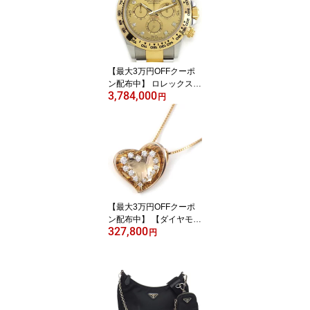
シルバー金具 【中古】
【最大3万円OFFクーポ
ン配布中】 ロレックス R
3,784,000
olex 腕時計 コスモグラ
円
フ デイトナ 116503G 8
ポイント ダイヤインデッ
クス シャンパンゴールド
文字盤 ルーレット刻印
クロノグラフ タキメータ
ー スモールセコンド K18
YG SS 自動巻き 【箱・
保付き】 【中古】
【最大3万円OFFクーポ
ン配布中】 【ダイヤモン
327,800
ド】 ネックレス ハート
円
モチーフ ダイヤモンド
計0.50ct K18PG 【中
古】