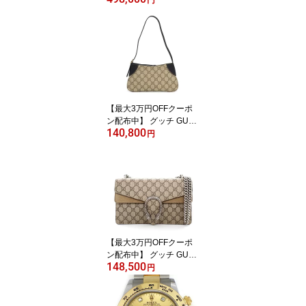
& Arpels リング スウィー
トアルハンブラ VCARO
85847 12ポイント ダイ
ヤモンド 計0.08ct K18W
G 7号 / #47 【中古】
【最大3万円OFFクーポ
ン配布中】 グッチ GUC
140,800
CI ショルダーバッグ GG
円
エンブレム スモールバッ
グ 820696 GGスプリー
ムキャンバス ブラック
レザー ゴールド金具
【中古】
【最大3万円OFFクーポ
ン配布中】 グッチ GUC
148,500
CI ショルダーバッグ デ
円
ィオニュソス 400249 K
HNRN 8642 ベージュ G
Gスプリームキャンバス