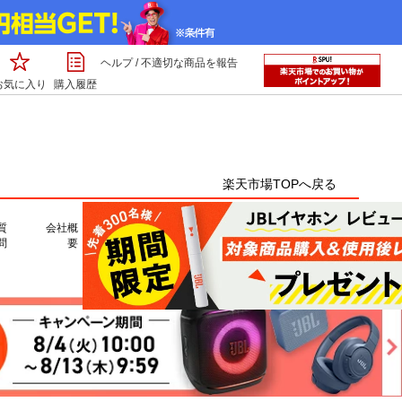
ヘルプ
/
不適切な商品を報告
お気に入り
購入履歴
楽天市場TOPへ戻る
質
会社概
問
要