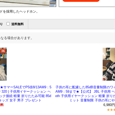
ドを採用したヘッドホン。
り
送料無料
異なる場合があります。
マーSALEでP5倍8/13AM9：5
子供の耳に配慮した85dB音量制限のワイ
r 320 | 子供用イヤークッション ヘ
AM9：59まで★【公式】 JBL 子供用 ヘッドホ
ック接続 軽量 折りたたみ可能 85d
oth 子供用イヤークッション 軽量 折り
キッズ 女子 男子 プレゼント
ミット 音量制限 子供の耳にや
6,980
無料