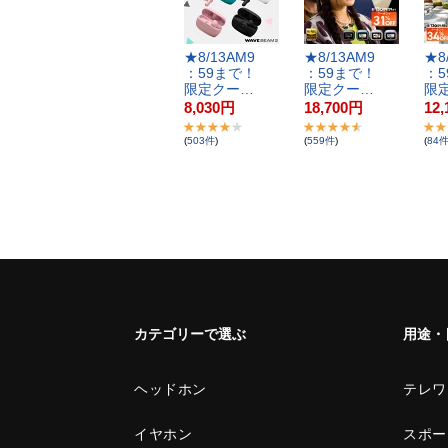
★​8​/​1​3​A​M​9​
★​8​/​1​3​A​M​9​
★​8​/
：​5​9​ま​で​！​
：​5​9​ま​で​！​
：​5​
限​定​ク​ー​…
限​定​ク​ー​…
限​定
8,030
円
18,700
円
12,
(
503
件
)
(
559
件
)
(
84
カテゴリーで選ぶ
用途・
ヘッドホン
テレワ
イヤホン
スポー