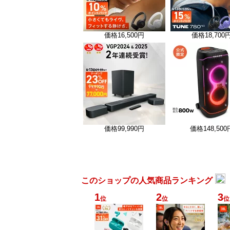
価格
16,500円
価格
18,700
価格
99,990円
価格
148,500
このショップの人気商品ランキング
1
2
3
位
位
位