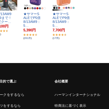
​1​3​A​M​9​
★​サ​マ​ー​S​
★​サ​マ​ー​S​
9​ま​で​！​
A​L​E​で​P​5​倍​
A​L​E​で​P​9​倍​
​ク​ー​…
8​/​1​3​A​M​9​：​
8​/​1​3​A​M​9​：​
5​…
5​…
100
円
5,390
円
7,700
円
件
)
(
261
件
)
(
17
件
)
目的で選ぶ
会社概要
ークをするなら
ハーマンインターナショナル
ツをするなら
特商法に基づく表示