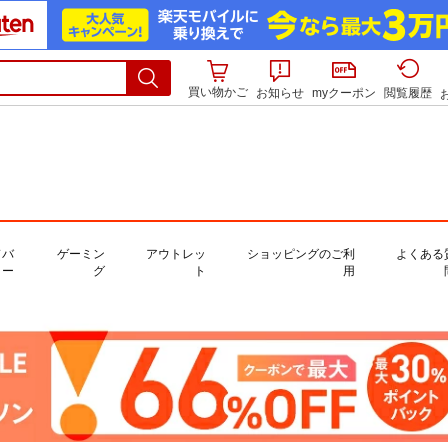
買い物かご
お知らせ
myクーポン
閲覧履歴
ドバ
ゲーミン
アウトレッ
ショッピングのご利
よくある
ー
グ
ト
用