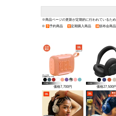
※商品ページの更新が定期的に行われているため
※
予約商品
定期購入商品
頒布会商品
価格
7,700円
価格
27,500