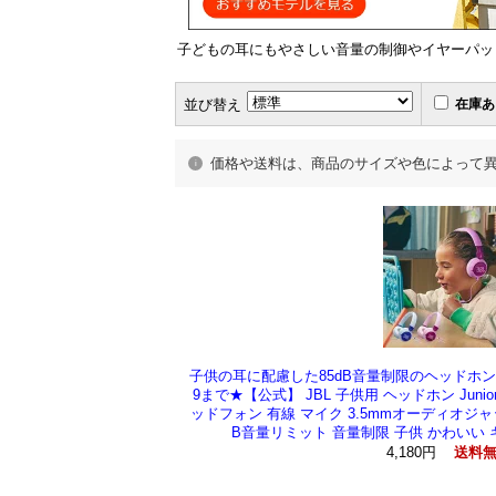
子どもの耳にもやさしい音量の制御やイヤーパッ
並び替え
在庫あ
価格や送料は、商品のサイズや色によって
子供の耳に配慮した85dB音量制限のヘッドホン★サ
9まで★【公式】 JBL 子供用 ヘッドホン Junio
ッドフォン 有線 マイク 3.5mmオーディオジャ
B音量リミット 音量制限 子供 かわいい 
4,180円
送料