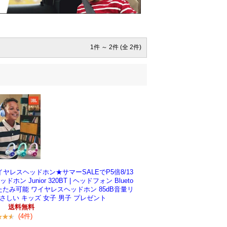
1件 ～ 2件 (全 2件)
ヤレスヘッドホン★サマーSALEでP5倍8/13
ン Junior 320BT | ヘッドフォン Blueto
たたみ可能 ワイヤレスヘッドホン 85dB音量リ
さしい キッズ 女子 男子 プレゼント
円
送料無料
(4件)