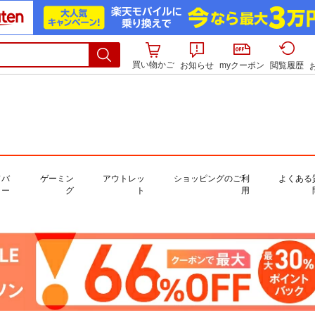
買い物かご
お知らせ
myクーポン
閲覧履歴
ドバ
ゲーミン
アウトレッ
ショッピングのご利
よくある
ー
グ
ト
用