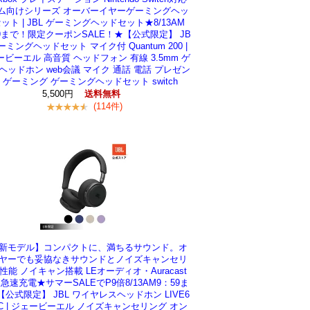
ム向けシリーズ オーバーイヤーゲーミングヘッ
ット | JBL ゲーミングヘッドセット★8/13AM
59まで！限定クーポンSALE！★【公式限定】 JB
ゲーミングヘッドセット マイク付 Quantum 200 |
ビーエル 高音質 ヘッドフォン 有線 3.5mm ゲ
ヘッドホン web会議 マイク 通話 電話 プレゼン
 ゲーミング ゲーミングヘッドセット switch
5,500円
送料無料
(114件)
新モデル】コンパクトに、満ちるサウンド。オ
ヤーでも妥協なきサウンドとノイズキャンセリ
性能 ノイキャン搭載 LEオーディオ・Auracast
 急速充電★サマーSALEでP9倍8/13AM9：59ま
【公式限定】 JBL ワイヤレスヘッドホン LIVE6
NC | ジェービーエル ノイズキャンセリング オン