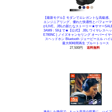
【最新モデル】モダンでエレガントな高級感、
エンジニアリング、優れた快適性とパフォーマ
がLIVE。JBLの新たなストーリー★サマーSALE
3AM9：59まで★【公式】 JBL ワイヤレスヘッ
E780NC | ノイズキャンセリング オーバーイ
スヘッドホン Bluetooth ジェービーエル ハイレ
最大80時間再生 ブルートゥース
27,500円
送料無料
進化した静寂で、もっと音楽の世界に。ハイブ