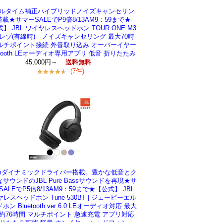
ルタイム補正ハイブリッドノイズキャンセリン
載★サマーSALEでP9倍8/13AM9：59まで★
】 JBL ワイヤレスヘッドホン TOUR ONE M3
レゾ(有線時) ノイズキャンセリング 最大70時
ルチポイント接続 外音取り込み オーバーイヤー
etooth LEオーディオ専用アプリ 低音 折りたたみ
45,000円～
送料無料
(7件)
mmダイナミックドライバー搭載。豊かな低音とク
サウンドのJBL Pure Bassサウンドを再現★サ
SALEでP5倍8/13AM9：59まで★【公式】 JBL
レスヘッドホン Tune 530BT | ジェービーエル
ホン Bluetooth ver 6.0 LEオーディオ対応 最大
約76時間 マルチポイント 急速充電 アプリ対応