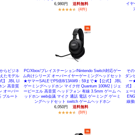
イヤー
6,980円
送料無料
(4件)
からビジネ
PC/Xbox/プレイステーション/Nintendo Switch対応ゲー
その
えたモデル
ム向けシリーズ オーバーイヤーゲーミングヘッドセット
ダン
 JBL LI
★サマーSALEでP5倍8/13AM9：59まで★【公式】 JBL
ー★
ホン 高音質
ゲーミングヘッドホン マイク付 Quantum 100M2 | ジェ
式】 
ン オーバー
ービーエル 高音質 ヘッドフォン 有線 3.5mm ゲーム ヘ
ェー
対応 ブルート
ッドホン web会議 マイク 通話 電話 ゲーミング ゲーミ
EN
ングヘッドセット switch ゲームヘッドホン
線接
6,050円
送料無料
(8件)