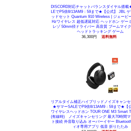
DISCORD対応チャットバランスダイヤル搭載
LEでP5倍8/13AM9：59まで★【公式】 JBL
ッドセット Quantum 910 Wireless | ジェービ
Hzワイヤレス 超低遅延対応 ヘッドホン ゲー
レゾ 50mm径ドライバー 高音質 ブームマイ
ヘッドトラッキング ゲーム
36,300円
送料無料
リアルタイム補正ハイブリッドノイズキャンセ
★サマーSALEでP9倍8/13AM9：59まで★【公
ワイヤレスヘッドホン TOUR ONE M3 Smart 
(有線時) ノイズキャンセリング 最大70時間
ト接続 外音取り込み オーバーイヤー Bluetoot
ィオ専用アプリ 低音 折りたたみ