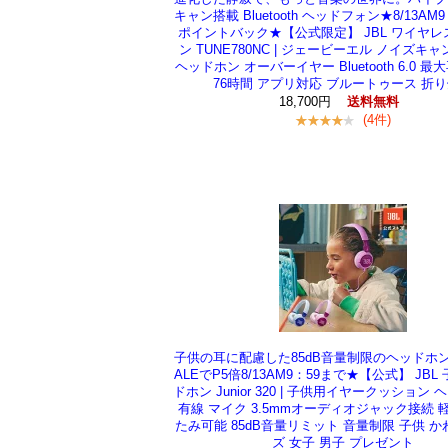
キャン搭載 Bluetooth ヘッドフォン★8/13AM
ポイントバック★【公式限定】 JBL ワイヤ
ン TUNE780NC | ジェービーエル ノイズキ
ヘッドホン オーバーイヤー Bluetooth 6.0 
76時間 アプリ対応 ブルートゥース 折
18,700円
送料無料
(4件)
子供の耳に配慮した85dB音量制限のヘッドホ
ALEでP5倍8/13AM9：59まで★【公式】 JBL
ドホン Junior 320 | 子供用イヤークッション
有線 マイク 3.5mmオーディオジャック接続 
たみ可能 85dB音量リミット 音量制限 子供 か
ズ 女子 男子 プレゼント