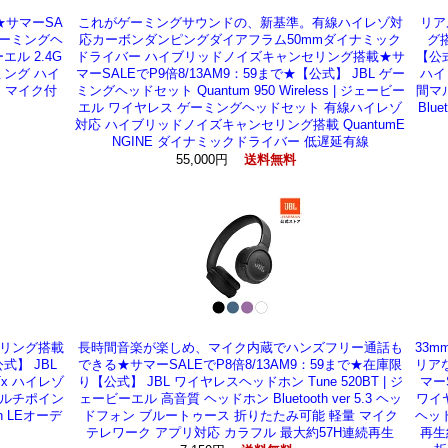
★サマーSA
これがゲーミングサウンドの、新基準。有線ハイレゾ対
リア
 ゲーミングヘ
応カーボンダンピングダイアフラム50mmダイナミック
グ搭
ーエル 2.4G
ドライバー ハイブリッドノイズキャンセリング搭載★サ
【公式
ミング ハイ
マーSALEでP9倍8/13AM9：59まで★【公式】 JBL ゲー
ハイ
ク マイク付
ミングヘッドセット Quantum 950 Wireless | ジェービー
間マ
エル ワイヤレス ゲーミングヘッドセット 有線ハイレゾ
Blu
対応 ハイブリッドノイズキャンセリング搭載 QuantumE
NGINE ダイナミックドライバー 低遅延有線
55,000円
送料無料
リング搭載
長時間音楽が楽しめ、マイク内蔵でハンズフリー通話も
33
式】 JBL
できる★サマーSALEでP8倍8/13AM9：59まで★在庫限
リアな
Tx ハイレゾ
り【公式】 JBL ワイヤレスヘッドホン Tune 520BT | ジ
マー
マルチポイン
ェービーエル 高音質 ヘッドホン Bluetooth ver 5.3 ヘッ
ワイヤ
h LEオーデ
ドフォン ブルートゥース 折りたたみ可能 軽量 マイク
ヘッド
テレワーク アプリ対応 カラフル 最大約57H連続再生
再生