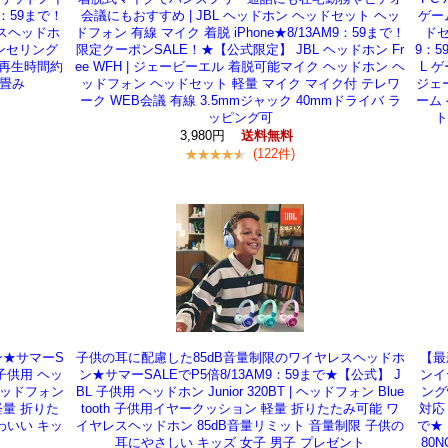
9：59まで！
会議にもおすすめ | JBL ヘッドホン ヘッドセット ヘッ
ゲー
レスヘッドホ
ドフォン 有線 マイク 着脱 iPhone★8/13AM9：59まで！
ドセ
ャンセリング
限定クーポンSALE！★【公式限定】 JBL ヘッドホン Fr
9：
最大再生時間約
ee WFH | ジェービーエル 着脱可能マイク ヘッドホン ヘ
L 
り畳み
ッドフォン ヘッドセット 軽量 マイク マイク付 テレワ
ジェー
ーク WEB会議 有線 3.5mmジャック 40mmドライバ ラ
ーム 
ッピング可
ト
3,980円
送料無料
(122件)
ン★サマーS
子供の耳に配慮した85dB音量制限のワイヤレスヘッドホ
【最
 子供用 ヘッ
ン★サマーSALEでP5倍8/13AM9：59まで★【公式】 J
ンイ
 ヘッドフォン
BL 子供用 ヘッドホン Junior 320BT | ヘッドフォン Blue
ング
軽量 折りた
tooth 子供用イヤークッション 軽量 折りたたみ可能 ワ
対応
わいい キッ
イヤレスヘッドホン 85dB音量リミット 音量制限 子供の
で★
耳にやさしい キッズ 女子 男子 プレゼント
80