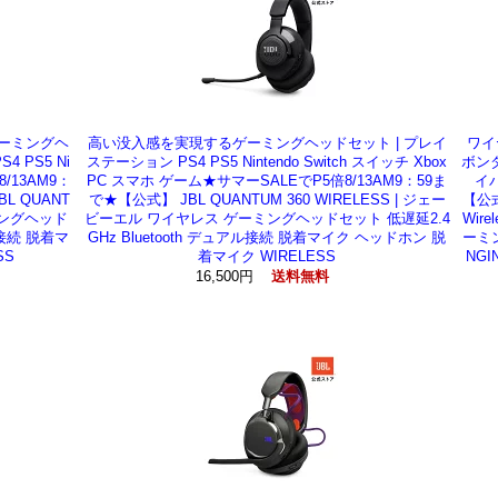
ゲーミングヘ
高い没入感を実現するゲーミングヘッドセット | プレイ
ワイ
 PS5 Ni
ステーション PS4 PS5 Nintendo Switch スイッチ Xbox
ボン
8/13AM9：
PC スマホ ゲーム★サマーSALEでP5倍8/13AM9：59ま
イバ
 QUANT
で★【公式】 JBL QUANTUM 360 WIRELESS | ジェー
【公式
ミングヘッド
ビーエル ワイヤレス ゲーミングヘッドセット 低遅延2.4
Wir
ル接続 脱着マ
GHz Bluetooth デュアル接続 脱着マイク ヘッドホン 脱
ーミン
SS
着マイク WIRELESS
NG
16,500円
送料無料