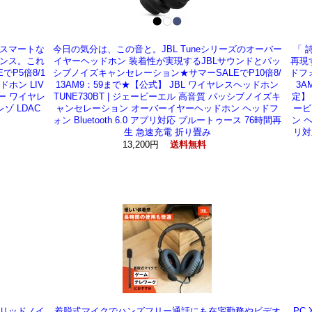
スマートな
今日の気分は、この音と。JBL Tuneシリーズのオーバー
「 
ンス。これ
イヤーヘッドホン 装着性が実現するJBLサウンドとパッ
再現
でP5倍8/1
シブノイズキャンセレーション★サマーSALEでP10倍8/
ドフォ
ドホン LIV
13AM9：59まで★【公式】 JBL ワイヤレスヘッドホン
3A
ヤー ワイヤレ
TUNE730BT | ジェービーエル 高音質 パッシブノイズキ
定】 
ゾ LDAC
ャンセレーション オーバーイヤーヘッドホン ヘッドフ
ービ
ォン Bluetooth 6.0 アプリ対応 ブルートゥース 76時間再
ン ヘ
生 急速充電 折り畳み
リ対
13,200円
送料無料
リッドノイ
着脱式マイクでハンズフリー通話にも在宅勤務やビデオ
PC 