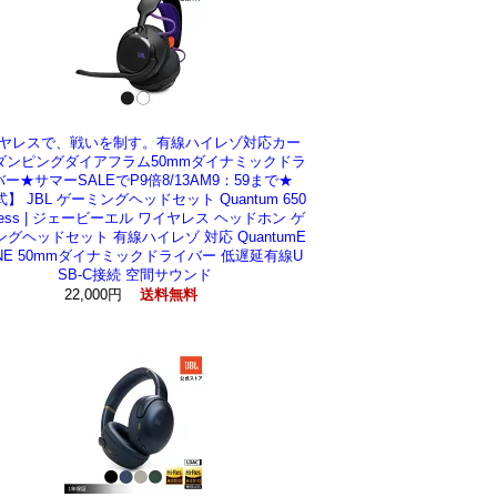
ヤレスで、戦いを制す。有線ハイレゾ対応カー
ダンピングダイアフラム50mmダイナミックドラ
ー★サマーSALEでP9倍8/13AM9：59まで★
】 JBL ゲーミングヘッドセット Quantum 650
eless | ジェービーエル ワイヤレス ヘッドホン ゲ
グヘッドセット 有線ハイレゾ 対応 QuantumE
INE 50mmダイナミックドライバー 低遅延有線U
SB-C接続 空間サウンド
22,000円
送料無料