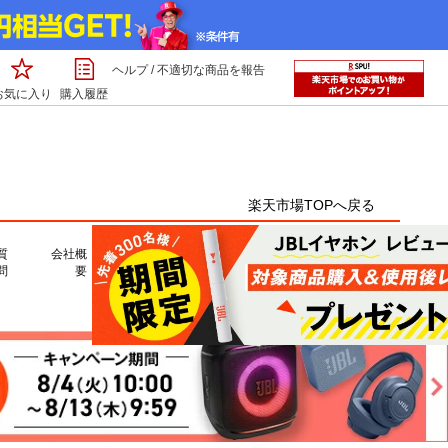
ヘルプ
/
不適切な商品を報告
お気に入り
購入履歴
楽天市場TOPへ戻る
質
会社概
問
要