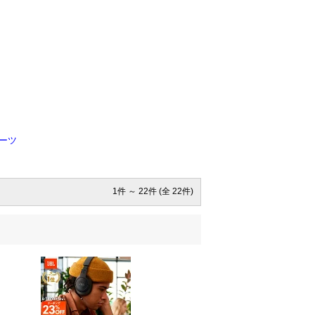
ーツ
1件 ～ 22件 (全 22件)