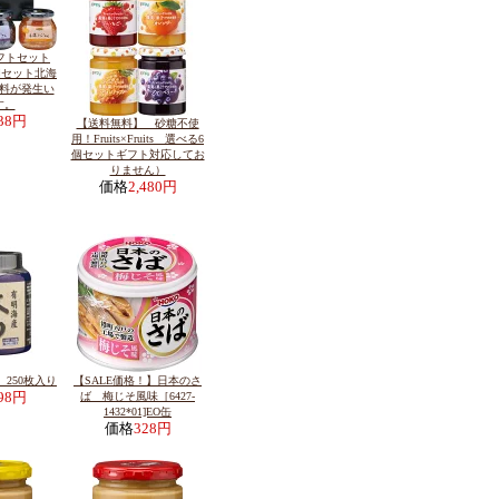
フトセット
個セット北海
料が発生い
す。
238円
【送料無料】 砂糖不使
用！Fruits×Fruits 選べる6
個セットギフト対応してお
りません）
価格
2,480円
250枚入り
【SALE価格！】日本のさ
998円
ば 梅じそ風味［6427-
1432*01]EO缶
価格
328円