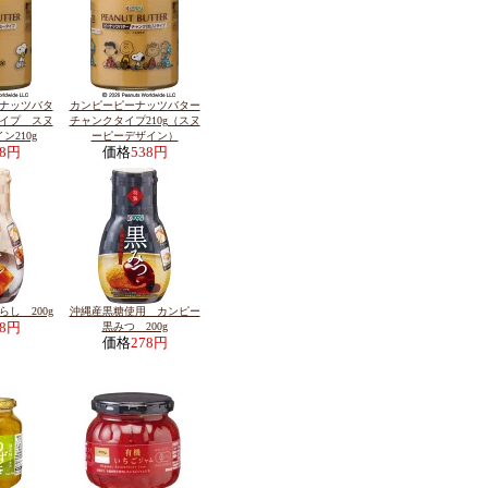
ナッツバタ
カンピーピーナッツバター
イプ スヌ
チャンクタイプ210g（スヌ
ン210g
ーピーデザイン）
38円
価格
538円
し 200g
沖縄産黒糖使用 カンピー
78円
黒みつ 200g
価格
278円