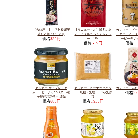
【大好評！】 信州粉碾屋
【リニューアル】博多の名
カンピー ピー
造り八割そば 250g
店 ナイルスペシャルカレ
ークリーミータ
価格
330円
ー 180g
ーピーデザイ
価格
515円
価格
5
カンピー ザ・プレミア
カンピー ピーナッツバタ
カンピー みたら
ム ピーナッツバター(種
ー（無糖・無塩） 1kg無添
価格
2
子島産粗糖使用)150g
加
価格
680円
価格
1,950円