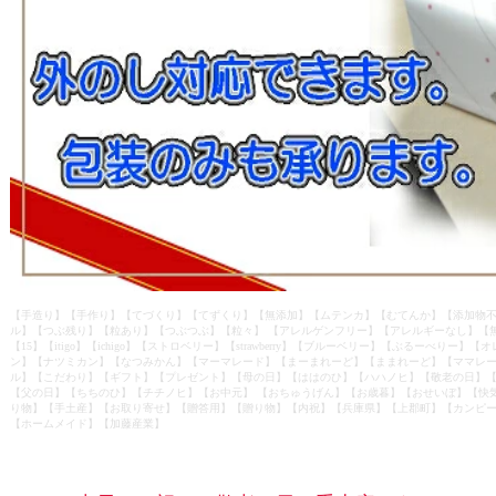
【手造り】【手作り】【てづくり】【てずくり】【無添加】【ムテンカ】【むてんか】【添加物不
ル】【つぶ残り】【粒あり】【つぶつぶ】【粒々】 【アレルゲンフリー】【アレルギーなし】【
【15】【itigo】【ichigo】【ストロベリー】【strawberry】【ブルーベリー】【ぶるーべりー
ン】【ナツミカン】【なつみかん】【マーマレード】【まーまれーど】【ままれーど】【ママレード
ル】【こだわり】【ギフト】【プレゼント】【母の日】【ははのひ】【ハハノヒ】【敬老の日】
【父の日】【ちちのひ】【チチノヒ】【お中元】 【おちゅうげん】【お歳暮】【おせいぼ】【快
り物】【手土産】【お取り寄せ】【贈答用】【贈り物】【内祝】【兵庫県】【上郡町】【カンピー】【K
【ホームメイド】【加藤産業】