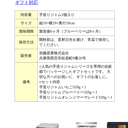
ギフト対応
内容量
手造りジャム3個入り
サイズ
縦10×横29×奥行10cm
賞味期限
製造後6ヶ月（ブルーベリーは8ヶ月）
開栓前は、直射日光を避け、常温で保存し
保存方法
てください。
加藤産業株式会社
販売者
兵庫県西宮市松原町9番20号
○人気の手造りジャムシリーズを専用の化粧
箱でパッケージしたギフトセットです。 大
切な方へのお祝いに、ギフトのお返しに。
備考
○セット内容
手造りジャムいちご320g × 1
手造りジャムブルーベリー320g × 1
手造りジャムオレンジマーマレード320g × 1