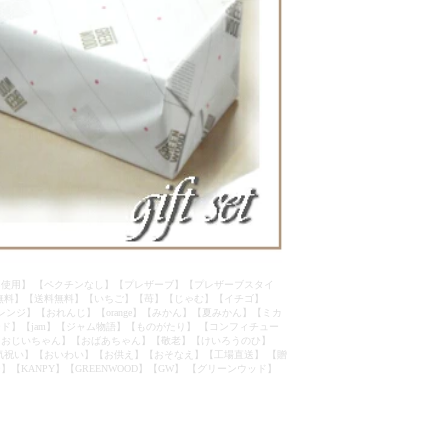
使用】 【ペクチンなし】【プレザーブ】【プレザーブスタイ
無料】【送料無料】【いちご】【苺】【じゃむ】【イチゴ】
】【オレンジ】【おれんじ】【orange】【みかん】【夏みかん】【ミカ
】【jam】【ジャム物語】【ものがたり】 【コンフィチュー
【おじいちゃん】【おばあちゃん】【敬老】【けいろうのひ】
気祝い】【おいわい】【お供え】【おそなえ】【工場直送】 【贈
ANPY】【GREENWOOD】【GW】 【グリーンウッド】