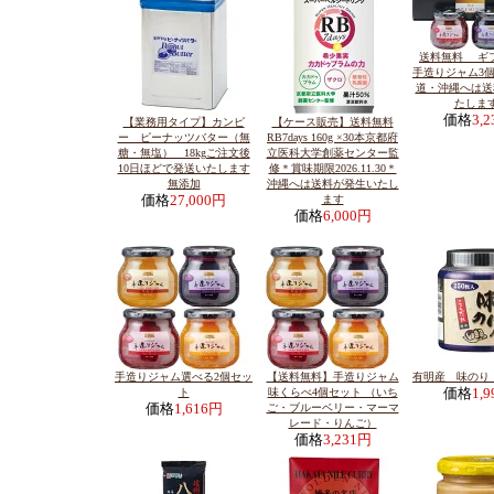
送料無料 ギ
手造りジャム3
道・沖縄へは送
たしま
価格
3,
【業務用タイプ】カンピ
【ケース販売】送料無料
ー ピーナッツバター（無
RB7days 160g ×30本京都府
糖・無塩） 18kgご注文後
立医科大学創薬センター監
10日ほどで発送いたします
修＊賞味期限2026.11.30＊
無添加
沖縄へは送料が発生いたし
価格
27,000円
ます
価格
6,000円
手造りジャム選べる2個セッ
【送料無料】手造りジャム
有明産 味のり 
ト
味くらべ4個セット （いち
価格
1,
価格
1,616円
ご・ブルーベリー・マーマ
レード・りんご）
価格
3,231円