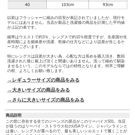
以前はフラッシャーに縮みの目安が表記されていましたが、現行モ
デルにはありません。当店が新品と洗濯後の商品を計測した平均値
が上記の表です。
縮率はウエストで約3％、レングスで約10％程度ですが、生産国や生
産時期による個体差や洗濯、乾燥の仕方などにより誤差が生じるケ
ースがございます。
特にレングスは誤差が大きい為、心配な方は長めを購入頂き、数回
洗濯された後に裾上げ頂くと間違いありません。洗って縮めて馴染
ませるという、このモデルならではの特性となります。何卒ご理解
の程、よろしくお願い致します。
→レギュラーサイズの商品をみる
→大きいサイズの商品をみる
→さらに大きいサイズの商品をみる
商品説明
この世に存在する全てのジーンズの原点がこのリーバイス501。当店
が扱うのはリーバイ・ストラウス社のUSAライン。ジャパンラインと
は違い、レングスが選べるので、最も美しいシルエットで履くことが