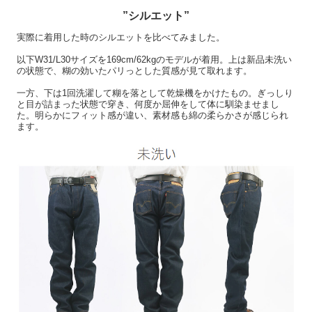
”シルエット”
実際に着用した時のシルエットを比べてみました。
以下W31/L30サイズを169cm/62kgのモデルが着用。上は新品未洗い
の状態で、糊の効いたパリっとした質感が見て取れます。
一方、下は1回洗濯して糊を落として乾燥機をかけたもの。ぎっしり
と目が詰まった状態で穿き、何度か屈伸をして体に馴染ませまし
た。明らかにフィット感が違い、素材感も綿の柔らかさが感じられ
ます。