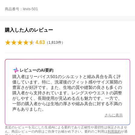
商品番号：levis-501
購入した人のレビュー
4.63
（
1,813
件）
レビューのAI要約
購入者はリーバイス501のシルエットと縮み具合を高く評
価しています。特に、洗濯後のフィット感やサイズ展開の
豊富さが好評です。また、生地の質や縫製の良さも多くの
購入者から支持されています。レングスやウエストの調整
がしやすく、長期使用が見込める点も魅力です。一方で、
一部の購入者からは生地の厚さや縮み具合に対する不満の
声もありました。
さらに表示
直近のレビューを元にした生成AIによる要約であり正確性や適切性は保証されませ
ん。商品レビューの内容はご自身でお確かめ下さい。要約のご利用は
利用規約
が適