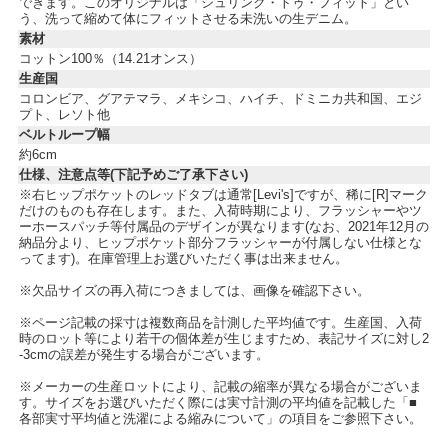
できます。このオリジナルは「シュリンク・トゥ・フィット」とい
う、洗って縮めて体にフィットさせる未洗いの生デニム。
素材
コットン100％（14.21オンス）
生産国
コロンビア、グアテマラ、メキシコ、ハイチ、ドミニカ共和国、エジ
プト、レソト他
ベルトループ幅
約6cm
仕様、注意点等(下記予めご了承下さい)
※右ヒップポケットのレッドタブは通常[Levi's]ですが、稀に[R]マーク
だけのものも存在します。また、入荷時期により、フラッシャーやツ
ーホースパッチ等付属品のデザインが異なります(なお、2021年12月の
納品分より、ヒップポケット部分フラッシャーが付属しない仕様とな
ってます)。在庫管理上お選びいただく事は出来ません。
※欠品サイズの再入荷につきましては、画像を確認下さい。
※ページ記載の採寸は複数商品を計測した平均値です。生産国、入荷
時のロット等により若干の個体差が生じますため、表記サイズに対し2
-3cmの誤差が発生する場合がございます。
※メーカーの生産ロットにより、記載の縮率が異なる場合がございま
す。サイズをお選びいただく際には実寸計測の平均値を記載した「■
各部実寸平均値と洗濯による縮みについて」の項目をご参照下さい。