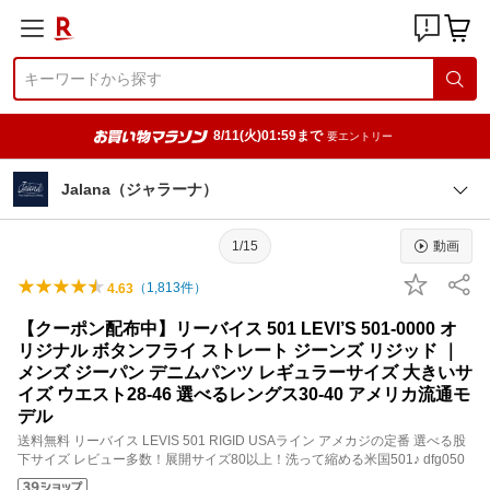
8/11(火)01:59まで
要エントリー
Jalana（ジャラーナ）
1/15
動画
（
1,813
件）
4.63
【クーポン配布中】リーバイス 501 LEVI’S 501-0000 オ
リジナル ボタンフライ ストレート ジーンズ リジッド ｜
メンズ ジーパン デニムパンツ レギュラーサイズ 大きいサ
イズ ウエスト28-46 選べるレングス30-40 アメリカ流通モ
デル
送料無料 リーバイス LEVIS 501 RIGID USAライン アメカジの定番 選べる股
下サイズ レビュー多数！展開サイズ80以上！洗って縮める米国501♪ dfg050