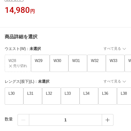
14,980
円
商品詳細を選択
ウエスト(W)
：
未選択
すべて見る
W28
W29
W30
W31
W32
W33
W
売り切れ
レングス[股下](L)
：
未選択
すべて見る
L30
L31
L32
L33
L34
L36
L38
数量