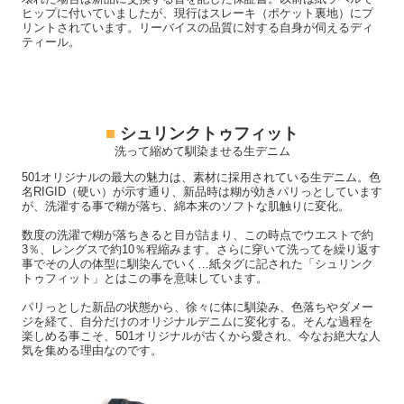
ヒップに付いていましたが、現行はスレーキ（ポケット裏地）にプ
リントされています。リーバイスの品質に対する自身が伺えるディ
ティール。
■
シュリンクトゥフィット
洗って縮めて馴染ませる生デニム
501オリジナルの最大の魅力は、素材に採用されている生デニム。色
名RIGID（硬い）が示す通り、新品時は糊が効きパリっとしています
が、洗濯する事で糊が落ち、綿本来のソフトな肌触りに変化。
数度の洗濯で糊が落ちきると目が詰まり、この時点でウエストで約
3％、レングスで約10％程縮みます。さらに穿いて洗ってを繰り返す
事でその人の体型に馴染んでいく…紙タグに記された「シュリンク
トゥフィット」とはこの事を意味しています。
パリっとした新品の状態から、徐々に体に馴染み、色落ちやダメー
ジを経て、自分だけのオリジナルデニムに変化する。そんな過程を
楽しめる事こそ、501オリジナルが古くから愛され、今なお絶大な人
気を集める理由なのです。