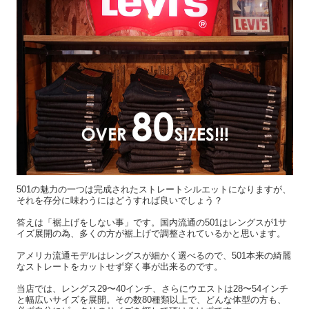
501の魅力の一つは完成されたストレートシルエットになりますが、
それを存分に味わうにはどうすれば良いでしょう？
答えは「裾上げをしない事」です。国内流通の501はレングスが1サ
イズ展開の為、多くの方が裾上げで調整されているかと思います。
アメリカ流通モデルはレングスが細かく選べるので、501本来の綺麗
なストレートをカットせず穿く事が出来るのです。
当店では、レングス29〜40インチ、さらにウエストは28〜54インチ
と幅広いサイズを展開。その数80種類以上で、どんな体型の方も、