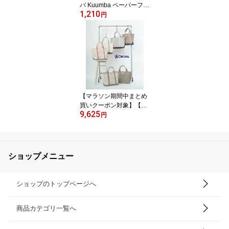
バ Kuumba ペーパーフレ
1,210
ッシュナー フレグランス
円
ペーパー カーフレグラン
ス 車内用品 キーホルダ
ー 人気 リフレッシュ リ
ラックスタイム・PAPER
-FRESHENER-3582602
(メール便可能商品)[M便
2/5](レディース)
【マラソン期間中まとめ
買いクーポン対象】【3
9,625
0%OFF】オーチバル・
円
オーシバル ORCIVAL ト
ートバッグ かばん 大き
め キャンバス A4 コット
ン 帆布 大容量 手提げ 通
ショップメニュー
勤 通学 定番・OR-H028
4KWC-0322601(メンズ)
(レディース)(JP)
ショップのトップページへ
商品カテゴリ一覧へ