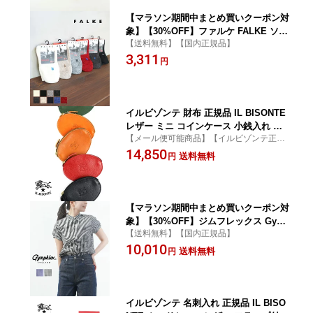
【マラソン期間中まとめ買いクーポン対
象】【30%OFF】ファルケ FALKE ソッ
【送料無料】【国内正規品】
クス ウォーキーソックス 靴下 くつ下
3,311
無地 ウール混 厚手 あったか プレゼン
円
ト ギフト 定番 シンプル 人気・16480-0
322502(メンズ)(レディース)(JP)
イルビゾンテ 財布 正規品 IL BISONTE
レザー ミニ コインケース 小銭入れ 売
【メール便可能商品】【イルビゾンテ正規
れ筋アイテム ユニセックス 贈り物 小物
品取扱店】【CP対象外】
14,850
入れ ブラック ・410069-0062401(メー
送料無料
円
ル便可能商品)[M便 3/5](メンズ)(レディ
ース)(1F)(小物)
【マラソン期間中まとめ買いクーポン対
象】【30%OFF】ジムフレックス Gymp
【送料無料】【国内正規品】
hlex シャツ 半袖 ブラウス トップス フ
10,010
レンチスリーブ パフスリーブ コットン
送料無料
円
チェック ボタンダウン 定番・GY-B0242
MGG-0322601(レディース)(JP)
イルビゾンテ 名刺入れ 正規品 IL BISO