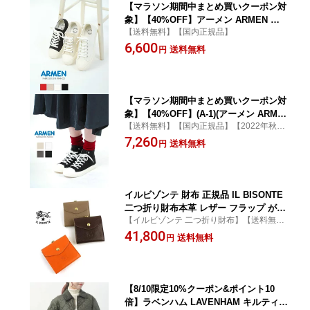
【マラソン期間中まとめ買いクーポン対
象】【40%OFF】アーメン ARMEN ス
【送料無料】【国内正規品】
ニーカー ローカット キャンバス シュー
6,600
ズ キャンバススニーカー コットンキャ
送料無料
円
ンバス 定番 通勤 通学 かわいい おしゃ
れ・NAMC0701-0342201(レディース)(F)
【マラソン期間中まとめ買いクーポン対
象】【40%OFF】(A-1)(アーメン ARME
【送料無料】【国内正規品】【2022年秋冬
N) コットン キャンバス ハイカットスニ
新作】
7,260
ーカー キャンバススニーカー シューズ
送料無料
円
靴・NAMC0702-0342202(レディース)
イルビゾンテ 財布 正規品 IL BISONTE
二つ折り財布本革 レザー フラップ がま
【イルビゾンテ 二つ折り財布】【送料無
口 ブラック ブラウン ホワイト レッド
料】【国内正規品】【CP対象外】
41,800
オレンジ ネイビー おしゃれ かわいい
送料無料
円
売れ筋アイテム ・411277-0062201(メン
ズ)(レディース)
【8/10限定10%クーポン&ポイント10
倍】ラベンハム LAVENHAM キルティン