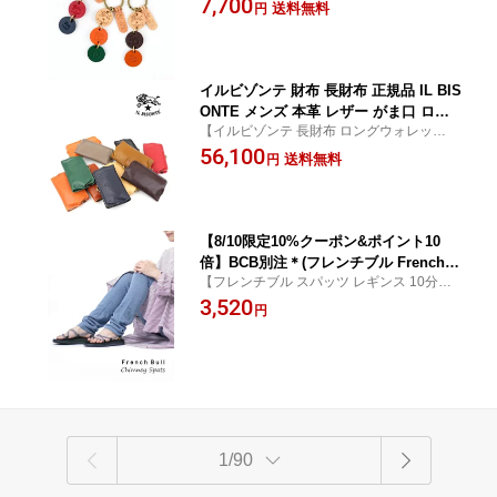
7,700
ア製 おしゃれ かわいい ギフト プレゼ
送料無料
円
ント・5402300390-0062402(メール便可
能商品)[M便 3/5](メンズ)(レディース)
イルビゾンテ 財布 長財布 正規品 IL BIS
ONTE メンズ 本革 レザー がま口 ロン
【イルビゾンテ 長財布 ロングウォレット】
グウォレット ブラック ネイビー ミドル
【送料無料】【国内正規品】【CP対象外】
56,100
グレー レッド おしゃれ かわいい 売れ
送料無料
円
筋アイテム ・5482305195-0062201(メン
ズ)(レディース)
【8/10限定10%クーポン&ポイント10
倍】BCB別注＊(フレンチブル French B
【フレンチブル スパッツ レギンス 10分丈
ull) コットンレーヨン スパッツ レギン
チムニースパッツ 2nd 】【メール便で送料
3,520
ス 10分丈 チムニースパッツ 2nd ・120-
円
220円】【国内正規品】
105-1852002(メール便可)[M便 5/5](レデ
ィース)
1/90