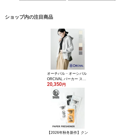
ショップ内の注目商品
オーチバル・オーシバル
ORCIVAL パーカー スウ
20,350
ェット フーディ 長袖 ユ
円
ニセックス ジップアップ
無地 フレンチテリー 裏
毛 ダブルジップ ラグラ
ンスリーブ 羽織り・OR-
C0153-0322302(メンズ)
(レディース)(JP)
【2026年秋冬新作】クン