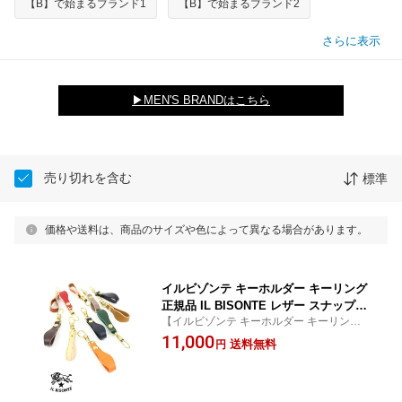
【B】で始まるブランド1
【B】で始まるブランド2
さらに表示
▶MEN'S BRANDはこちら
売り切れを含む
標準
価格や送料は、商品のサイズや色によって異なる場合があります。
イルビゾンテ キーホルダー キーリング
正規品 IL BISONTE レザー スナップ付
【イルビゾンテ キーホルダー キーリング】
き ベルト 売れ筋アイテム ブラウン オ
【メール便可能商品】【国内正規品】【CP
11,000
リーブ オレンジ シンプル ・410095-006
送料無料
円
対象外】
2302(メール便可能商品)[M便 3/5](メン
ズ)(レディース)