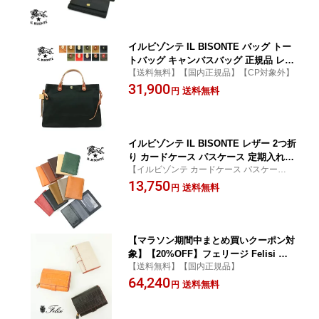
・5432300240-0062601(メンズ)(レディ
ース)(1F)(小物)
イルビゾンテ IL BISONTE バッグ トー
トバッグ キャンバスバッグ 正規品 レデ
【送料無料】【国内正規品】【CP対象外】
ィース メンズ サイドリボン コットンキ
31,900
ャンバス 綿 レザー イタリア製 A4 定番
送料無料
円
通勤 通学 おしゃれ・5432302920-00624
01(メンズ)(レディース)(2F)
イルビゾンテ IL BISONTE レザー 2つ折
り カードケース パスケース 定期入れ
【イルビゾンテ カードケース パスケース】
ブラック イルビソンテ 売れ筋アイテム
【メール便可能商品】【国内正規品】【CP
13,750
・411619-0062501(メール便可能商品)[M
送料無料
円
対象外】
便 3/5](メンズ)(レディース)(1F)
【マラソン期間中まとめ買いクーポン対
象】【20%OFF】フェリージ Felisi 財
【送料無料】【国内正規品】
布 二つ折り ミニ財布 コンパクトウォレ
64,240
ット 正規品 レザー クロコ型押し 小銭
送料無料
円
入れ イタリア製 ギフト・3500-9-SA-43
02302(レディース)