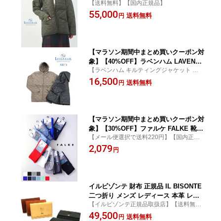
【送料無料】【国内正規品】
グ ジャケット レイドン アウター シャ
55,000
ツカラー 中綿 ラブンスター 軽量 スリ
送料無料
円
ムフィット・SLJ1245-3872402(レディ
ース)
【マラソン期間中まとめ買いクーポン対
象】【40%OFF】ラベンハム LAVENHA
【ラベンハム キルティングジャケット ネイ
M キッズ 100cm 110cm ラブンスター
ランド NAYLAND】【送料無料】【国内正
16,500
フード付き キルティングジャケット ネ
送料無料
円
規品】
イランド NAYLAND outlet ・NAYLAND
-0221902(レディース)(JP)
【マラソン期間中まとめ買いクーポン対
象】【30%OFF】ファルケ FALKE 靴下
【メール便選択で送料220円】【国内正規
ラン ソックス くつ下 ショートソックス
品】
2,079
クルーソックス 無地 リブ 薄手 クルー
円
丈 人気 定番 プレゼント・16605-032260
1(メール便可能)[M便 3/5](メンズ)(レデ
ィース)(JP)
イルビゾンテ 財布 正規品 IL BISONTE
二つ折り メンズ レディース 本革 レザ
【イルビゾンテ正規品取扱店】【送料無
ー ミドルグレー ブラウン ダークブラウ
料】【CP対象外】
49,500
ン おしゃれ かわいい 売れ筋アイテム
送料無料
円