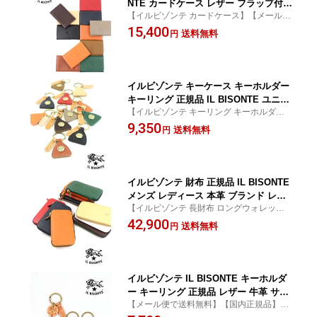
NTE カードケース レザー フラップ付き
【イルビゾンテ カードケース】【メール便
ブラック ブラウン グレー おしゃれ か
可能商品】【国内正規品】【CP対象外】
15,400
わいい 売れ筋アイテム ・411620-00626
送料無料
円
01(メール便可能商品)[M便 3/5](メンズ)
(レディース)(1F)
イルビゾンテ キーケース キーホルダー
キーリング 正規品 IL BISONTE ユニセ
【イルビゾンテ キーリング キーホルダー】
ックス レザー トライアングル コンチョ
【メール便可能商品】【国内正規品】【CP
9,350
付き ・5482305590-0062502(メール便可
送料無料
円
対象外】
能商品)[M便 1/5](メンズ)(レディース)
イルビゾンテ 財布 正規品 IL BISONTE
メンズ レディース 本革 ブランド レザ
【イルビゾンテ 長財布 ロングウォレット】
ー 二つ折り ミニ財布 ブラック ブラウ
【送料無料】【国内正規品】【CP対象外】
42,900
ン レッド おしゃれ かわいい 売れ筋ア
送料無料
円
イテム ・5452300640-0062201(メンズ)
(レディース)(1F)
イルビゾンテ IL BISONTE キーホルダ
ー キーリング 正規品 レザー 牛革 サー
【メール便で送料無料】【国内正規品】
クルチャーム 3色 トリコロール イタリ
【CP対象外】