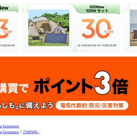
ar Generator
ar Generator
>
2500Wh~