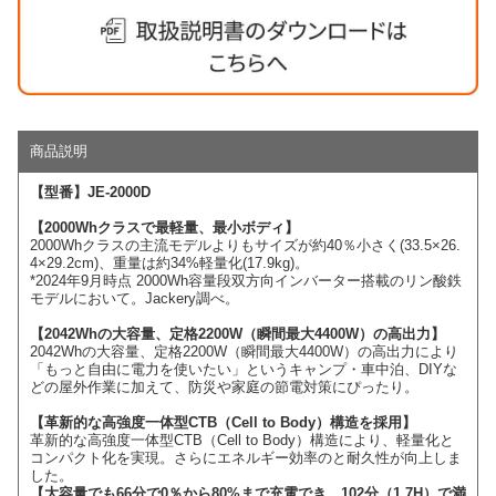
商品説明
【型番】JE-2000D
【2000Whクラスで最軽量、最小ボディ】
2000Whクラスの主流モデルよりもサイズが約40％小さく(33.5×26.
4×29.2cm)、重量は約34%軽量化(17.9kg)。
*2024年9月時点 2000Wh容量段双方向インバーター搭載のリン酸鉄
モデルにおいて。Jackery調べ。
【2042Whの大容量、定格2200W（瞬間最大4400W）の高出力】
2042Whの大容量、定格2200W（瞬間最大4400W）の高出力により
「もっと自由に電力を使いたい」というキャンプ・車中泊、DIYな
どの屋外作業に加えて、防災や家庭の節電対策にぴったり。
【革新的な高強度一体型CTB（Cell to Body）構造を採用】
革新的な高強度一体型CTB（Cell to Body）構造により、軽量化と
コンパクト化を実現。さらにエネルギー効率のと耐久性が向上しま
した。
【大容量でも66分で0％から80%まで充電でき、102分（1.7H）で満