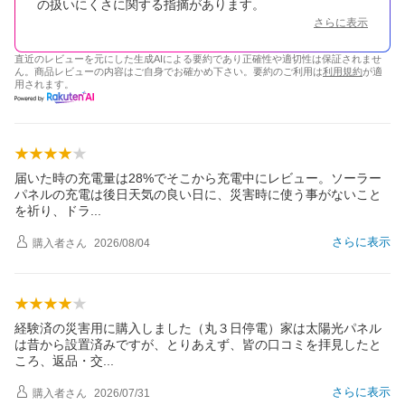
の扱いにくさに関する指摘があります。
さらに表示
直近のレビューを元にした生成AIによる要約であり正確性や適切性は保証されませ
ん。商品レビューの内容はご自身でお確かめ下さい。要約のご利用は
利用規約
が適
用されます。
届いた時の充電量は28%でそこから充電中にレビュー。ソーラー
パネルの充電は後日天気の良い日に、災害時に使う事がないこと
を祈り、ド
ラ
さらに表示
購入者
さん
2026/08/04
経験済の災害用に購入しました（丸３日停電）家は太陽光パネル
は昔から設置済みですが、とりあえず、皆の口コミを拝見したと
ころ、返品・
交
さらに表示
購入者
さん
2026/07/31