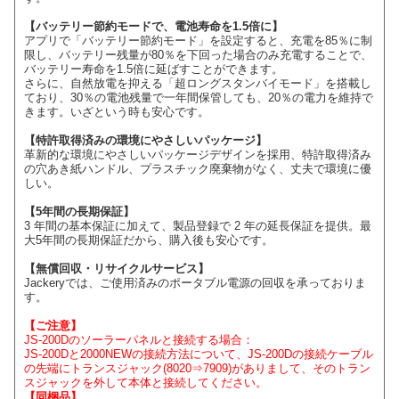
【バッテリー節約モードで、電池寿命を1.5倍に】
アプリで「バッテリー節約モード」を設定すると、充電を85％に制
限し、バッテリー残量が80％を下回った場合のみ充電することで、
バッテリー寿命を1.5倍に延ばすことができます。
さらに、自然放電を抑える「超ロングスタンバイモード」を搭載し
ており、30％の電池残量で一年間保管しても、20％の電力を維持で
きます。いざという時も安心です。
【特許取得済みの環境にやさしいパッケージ】
革新的な環境にやさしいパッケージデザインを採用、特許取得済み
の穴あき紙ハンドル、プラスチック廃棄物がなく、丈夫で環境に優
しい。
【5年間の長期保証】
3 年間の基本保証に加えて、製品登録で 2 年の延長保証を提供。最
大5年間の長期保証だから、購入後も安心です。
【無償回収・リサイクルサービス】
Jackeryでは、ご使用済みのポータブル電源の回収を承っておりま
す。
【ご注意】
JS-200Dのソーラーパネルと接続する場合：
JS-200Dと2000NEWの接続方法について、JS-200Dの接続ケーブル
の先端にトランスジャック(8020⇒7909)がありまして、そのトラン
スジャックを外して本体と接続してください。
【同梱品】