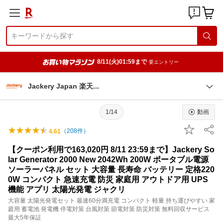
8/11(火)01:59まで
要エントリー
Jackery Japan 楽
天
1/14
動画
（
208
件）
4.61
【クーポン利用で163,020円 8/11 23:59まで】Jackery So
lar Generator 2000 New 2042Wh 200W ポータブル電源
ソーラーパネル セット 大容量 長寿命 バッテリー 定格220
0W コンパクト 急速充電 防災 家庭用 アウトドア用 UPS
機能 アプリ 太陽光発電 ジャクリ
大容量 太陽光発電セット 最速60分満充電 コンパクト 軽量 持ち運びやすい 家
庭用 蓄電池 発電機 停電対策 台風対策 節電対策 防災対策 無料回収サービス
最大5年保証