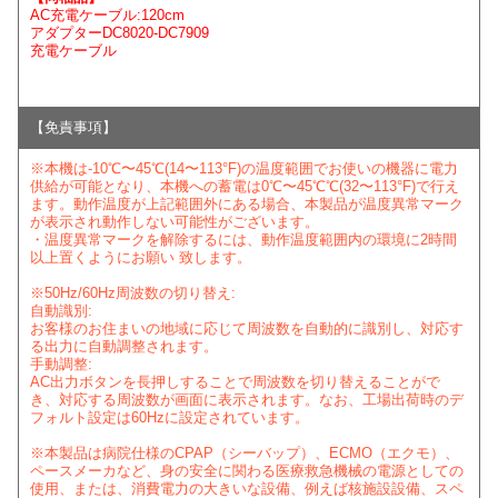
AC充電ケーブル:120cm
アダプターDC8020-DC7909
充電ケーブル
【免責事項】
※本機は-10℃〜45℃(14〜113°F)の温度範囲でお使いの機器に電力
供給が可能となり、本機への蓄電は0℃〜45℃℃(32〜113°F)で行え
ます。動作温度が上記範囲外にある場合、本製品が温度異常マーク
が表示され動作しない可能性がございます。
・温度異常マークを解除するには、動作温度範囲内の環境に2時間
以上置くようにお願い 致します。
※50Hz/60Hz周波数の切り替え:
自動識別:
お客様のお住まいの地域に応じて周波数を自動的に識別し、対応す
る出力に自動調整されます。
手動調整:
AC出力ボタンを長押しすることで周波数を切り替えることがで
き、対応する周波数が画面に表示されます。なお、工場出荷時のデ
フォルト設定は60Hzに設定されています。
※本製品は病院仕様のCPAP（シーバップ）、ECMO（エクモ）、
ペースメーカなど、身の安全に関わる医療救急機械の電源としての
使用、または、消費電力の大きいな設備、例えば核施設設備、スペ