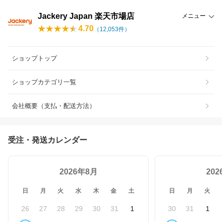
Jackery Japan 楽天市場店
メニュー
4.70
（
12,053
件）
ショップトップ
ショップカテゴリ一覧
会社概要（支払・配送方法）
受注・発送カレンダー
2026年8月
20
日
月
火
水
木
金
土
日
月
火
26
27
28
29
30
31
1
30
31
1