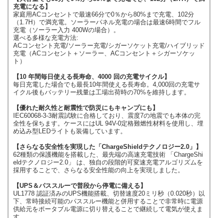
充電になる】
家庭用ACコンセントで最速66分で0％から80%まで充電、102分
（1.7H）で満充電。ソーラーパネル充電の場合は最速6時間でフル
充電（ソーラー入力 400Wの場合）。
選べる多様な充電方法:
ACコンセント充電/ソーラー充電/シガーソケット充電/ハイブリッド
充電（ACコンセント＋ソーラー、ACコンセント＋シガーソケッ
ト）
【10 年間毎日使える長寿命、4000 回の充電サイクル】
毎日充電した場合でも最長10年間使える長寿命。4,000回の充電サ
イクル後もバッテリー残量は工場出荷時の70%を維持します。
【優れた耐久性と耐震性で防災にもキャンプにも】
IEC60068-3-3耐震試験に合格しており、震度7の地震でも本体の完
全性を保ちます。ケースにはUL 94V-0定格難燃性材料を使用し、埋
め込み型LEDライトも装備しています。
【さらなる安全性を実現した「ChargeShieldテクノロジー2.0」】
62種類の保護機能を搭載した、最先端の高速充電技術 「ChargeShi
eldテクノロジー2.0」 は、独自の段階的可変速充電アルゴリズムを
採用することで、さらなる安全性能の向上を実現しました。
【UPS＆パススルーで普段から停電に備える】
UL1778 認証済みのUPS機能搭載、切替速度20ミリ秒（0.020秒）以
下、常時接続可能のパススルー機能と併用することで非常時に電源
供給元をポータブル電源に切り替えることで継続して電気が使えま
す。