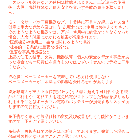
ースシャトル製造などの使用は推薦されません。上記設備の使用
後、火災、機器故障など個人安全を脅かす事故の責任を取りませ
ん。
※データサーバや医療機器など、非常時に不具合が起こると人命 /
財産に重大な危険を及ぼしう る用途でのご使用はお控えください。
次のようなような機器では、万が一使用中に給電ができなくなった
場合、人命 / 財産にかかわる被害が想定されます。
*医療機器や使用上、生命に関わるような機器
*社会的、公共的に重要な機器など
*重要な事業用機器など
上記の使用の結果、火災、機器故障、個人の安全を脅かす事故があ
った場合でも一切責任を負うものではございませんので予めご了承
ください。
※心臓にペースメーカーを装着している方は使用しない。
ペースメーカーが、本製品の影響を受ける恐れがあります。
※始動電力が出力上限値(定格出力)を大幅に超える可能性のある製
品のご利用や、定格出力を超え給電がストップした製品を繰り返し
利用することはポータブル電源のバッテリーが損傷するリスクがあ
りますのでお控えください。
※予告なく細かな製品仕様の変更及び改善を行う可能性がございま
すので、予めご了承ください。
※転売、再販売目的の購入はお断りしております。発覚した場合は
保証対象外となりますことご了承ください。