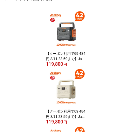
【クーポン利用で69,484
円 8/11 23:59まで】Jack
119,800
ery ポータブル電源 1000
円
New 1070Wh リン酸鉄
十年長寿命 定格1500W
最速1時間満充電 バッテ
リー コンパクト 防災 家
庭用 アウトドア用 車中
泊 UPS機能 アプリ遠隔
操作 純正弦波 ジャクリ
【クーポン利用で69,484
円 8/11 23:59まで】Jack
119,800
ery ポータブル電源 1000
円
New サンドゴールド 107