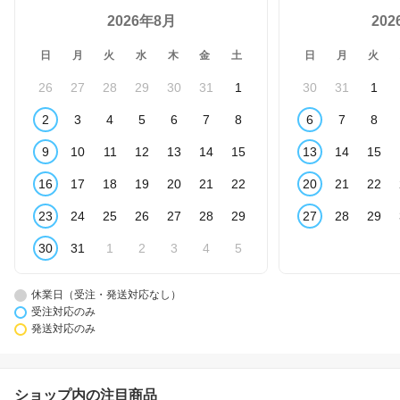
2026年8月
20
日
月
火
水
木
金
土
日
月
火
26
27
28
29
30
31
1
30
31
1
2
3
4
5
6
7
8
6
7
8
9
10
11
12
13
14
15
13
14
15
16
17
18
19
20
21
22
20
21
22
23
24
25
26
27
28
29
27
28
29
30
31
1
2
3
4
5
休業日（受注・発送対応なし）
受注対応のみ
発送対応のみ
ショップ内の注目商品