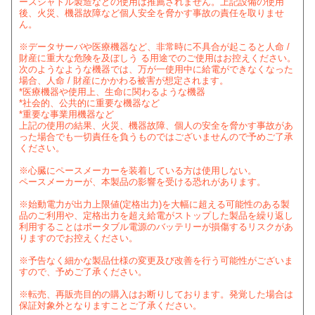
ースシャトル製造などの使用は推薦されません。上記設備の使用
後、火災、機器故障など個人安全を脅かす事故の責任を取りませ
ん。
※データサーバや医療機器など、非常時に不具合が起こると人命 /
財産に重大な危険を及ぼしう る用途でのご使用はお控えください。
次のようなような機器では、万が一使用中に給電ができなくなった
場合、人命 / 財産にかかわる被害が想定されます。
*医療機器や使用上、生命に関わるような機器
*社会的、公共的に重要な機器など
*重要な事業用機器など
上記の使用の結果、火災、機器故障、個人の安全を脅かす事故があ
った場合でも一切責任を負うものではございませんので予めご了承
ください。
※心臓にペースメーカーを装着している方は使用しない。
ペースメーカーが、本製品の影響を受ける恐れがあります。
※始動電力が出力上限値(定格出力)を大幅に超える可能性のある製
品のご利用や、定格出力を超え給電がストップした製品を繰り返し
利用することはポータブル電源のバッテリーが損傷するリスクがあ
りますのでお控えください。
※予告なく細かな製品仕様の変更及び改善を行う可能性がございま
すので、予めご了承ください。
※転売、再販売目的の購入はお断りしております。発覚した場合は
保証対象外となりますことご了承ください。