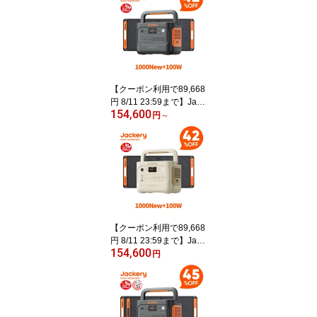
0Wh リン酸鉄 十年長寿
命 定格1500W 最速1時間
満充電 バッテリー コン
パクト 防災 家庭用 アウ
トドア用 車中泊 UPS機
能 アプリ遠隔操作 ジャ
クリ
【クーポン利用で89,668
円 8/11 23:59まで】Jack
154,600
ery Solar Generator 100
円
～
0 New 1070Wh 100W ポ
ータブル電源 ソーラーパ
ネル セット リン酸鉄 長
寿命 バッテリー 定格150
0W コンパクト 急速充電
アウトドア 防災 車中泊
UPS機能 太陽光発電 ジ
ャクリ
【クーポン利用で89,668
円 8/11 23:59まで】Jack
154,600
ery Solar Generator 100
円
0 New サンドゴールド 1
070Wh 100W ポータブ
ル電源 ソーラーパネル
セット リン酸鉄 大容量
バッテリー 定格1500W