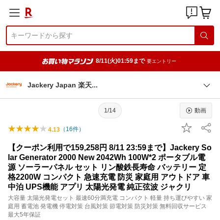
8/11(火)01:59まで
要エントリー
Jackery Japan 楽
天
1/14
動画
（
16
件）
4.13
【クーポン利用で159,258円 8/11 23:59まで】Jackery So
lar Generator 2000 New 2042Wh 100W*2 ポータブル電
源 ソーラーパネル セット リン酸鉄長寿命 バッテリー 定
格2200W コンパクト 急速充電 防災 家庭用 アウトドア 車
中泊 UPS機能 アプリ 太陽光発電 純正弦波 ジャクリ
大容量 太陽光発電セット 最速60分満充電 コンパクト 軽量 持ち運びやすい 家
庭用 蓄電池 発電機 停電対策 台風対策 節電対策 防災対策 無料回収サービス
最大5年保証