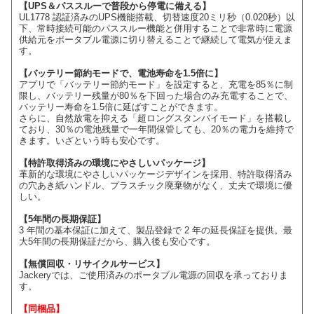
【UPS＆パススルーで普段から停電に備える】
UL1778 認証済みのUPS機能搭載、切替速度20ミリ秒（0.020秒）以
下、常時接続可能のパススルー機能と併用することで非常時に電源
供給元をポータブル電源に切り替えることで継続して電気が使えま
す。
【バッテリー節約モードで、電池寿命を1.5倍に】
アプリで「バッテリー節約モード」を設定すると、充電を85％に制
限し、バッテリー残量が80％を下回った場合のみ充電することで、
バッテリー寿命を1.5倍に延ばすことができます。
さらに、自然放電を抑える「超ロングスタンバイモード」を搭載し
ており、30％の電池残量で一年間保管しても、20％の電力を維持で
きます。いざという時も安心です。
【特許取得済みの環境にやさしいパッケージ】
革新的な環境にやさしいパッケージデザインを採用、特許取得済み
の穴あき紙ハンドル、プラスチック廃棄物がなく、丈夫で環境に優
しい。
【5年間の長期保証】
3 年間の基本保証に加えて、製品登録で 2 年の延長保証を提供。最
大5年間の長期保証だから、購入後も安心です。
【無償回収・リサイクルサービス】
Jackeryでは、ご使用済みのポータブル電源の回収を承っておりま
す。
【同梱品】