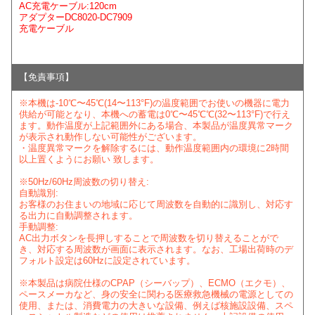
AC充電ケーブル:120cm
アダプターDC8020-DC7909
充電ケーブル
【免責事項】
※本機は-10℃〜45℃(14〜113°F)の温度範囲でお使いの機器に電力
供給が可能となり、本機への蓄電は0℃〜45℃℃(32〜113°F)で行え
ます。動作温度が上記範囲外にある場合、本製品が温度異常マーク
が表示され動作しない可能性がございます。
・温度異常マークを解除するには、動作温度範囲内の環境に2時間
以上置くようにお願い 致します。
※50Hz/60Hz周波数の切り替え:
自動識別:
お客様のお住まいの地域に応じて周波数を自動的に識別し、対応す
る出力に自動調整されます。
手動調整:
AC出力ボタンを長押しすることで周波数を切り替えることがで
き、対応する周波数が画面に表示されます。なお、工場出荷時のデ
フォルト設定は60Hzに設定されています。
※本製品は病院仕様のCPAP（シーバップ）、ECMO（エクモ）、
ペースメーカなど、身の安全に関わる医療救急機械の電源としての
使用、または、消費電力の大きいな設備、例えば核施設設備、スペ