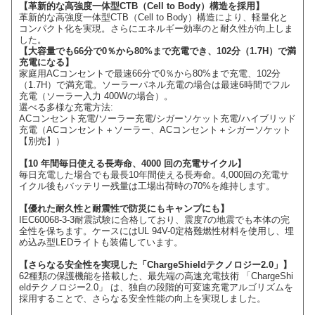
【革新的な高強度一体型CTB（Cell to Body）構造を採用】
革新的な高強度一体型CTB（Cell to Body）構造により、軽量化と
コンパクト化を実現。さらにエネルギー効率のと耐久性が向上しま
した。
【大容量でも66分で0％から80%まで充電でき、102分（1.7H）で満
充電になる】
家庭用ACコンセントで最速66分で0％から80%まで充電、102分
（1.7H）で満充電。ソーラーパネル充電の場合は最速6時間でフル
充電（ソーラー入力 400Wの場合）。
選べる多様な充電方法:
ACコンセント充電/ソーラー充電/シガーソケット充電/ハイブリッド
充電（ACコンセント＋ソーラー、ACコンセント＋シガーソケット
【別売】）
【10 年間毎日使える長寿命、4000 回の充電サイクル】
毎日充電した場合でも最長10年間使える長寿命。4,000回の充電サ
イクル後もバッテリー残量は工場出荷時の70%を維持します。
【優れた耐久性と耐震性で防災にもキャンプにも】
IEC60068-3-3耐震試験に合格しており、震度7の地震でも本体の完
全性を保ちます。ケースにはUL 94V-0定格難燃性材料を使用し、埋
め込み型LEDライトも装備しています。
【さらなる安全性を実現した「ChargeShieldテクノロジー2.0」】
62種類の保護機能を搭載した、最先端の高速充電技術 「ChargeShi
eldテクノロジー2.0」 は、独自の段階的可変速充電アルゴリズムを
採用することで、さらなる安全性能の向上を実現しました。