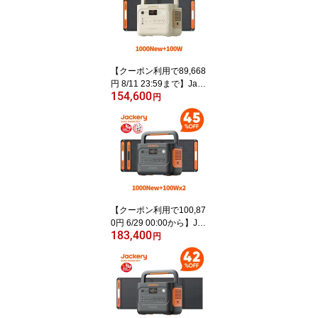
寿命 バッテリー 定格150
0W コンパクト 急速充電
アウトドア 防災 車中泊
UPS機能 太陽光発電 ジ
ャクリ
【クーポン利用で89,668
円 8/11 23:59まで】Jack
154,600
ery Solar Generator 100
円
0 New サンドゴールド 1
070Wh 100W ポータブ
ル電源 ソーラーパネル
セット リン酸鉄 大容量
バッテリー 定格1500W
コンパクト 急速充電 ア
ウトドア 防災 グッズ
【クーポン利用で100,87
0円 6/29 00:00から】Jac
183,400
kery Solar Generator 10
円
00 New 1070Wh 100W 2
枚 ポータブル電源ソーラ
ーパネル 3点セット リン
酸鉄 長寿命 バッテリー
定格1500W コンパクト
急速充電 家庭用 アウト