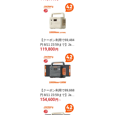
New 1070Wh リン酸鉄
十年長寿命 定格1500W
最速1時間満充電 バッテ
リー コンパクト 防災 家
庭用 アウトドア用 車中
泊 UPS機能 アプリ遠隔
操作 純正弦波 ジャクリ
【クーポン利用で69,484
円 8/11 23:59まで】Jack
119,800
ery ポータブル電源 1000
円
New サンドゴールド 107
0Wh リン酸鉄 十年長寿
命 定格1500W 最速1時間
満充電 バッテリー コン
パクト 防災 家庭用 アウ
トドア用 車中泊 UPS機
能 アプリ遠隔操作 ジャ
クリ
【クーポン利用で89,668
円 8/11 23:59まで】Jack
154,600
ery Solar Generator 100
円
～
0 New 1070Wh 100W ポ
ータブル電源 ソーラーパ
ネル セット リン酸鉄 長