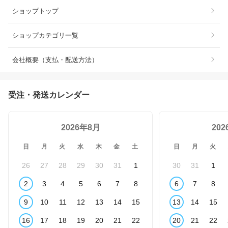
ショップトップ
ショップカテゴリ一覧
会社概要（支払・配送方法）
受注・発送カレンダー
2026年8月
20
日
月
火
水
木
金
土
日
月
火
26
27
28
29
30
31
1
30
31
1
2
3
4
5
6
7
8
6
7
8
9
10
11
12
13
14
15
13
14
15
16
17
18
19
20
21
22
20
21
22