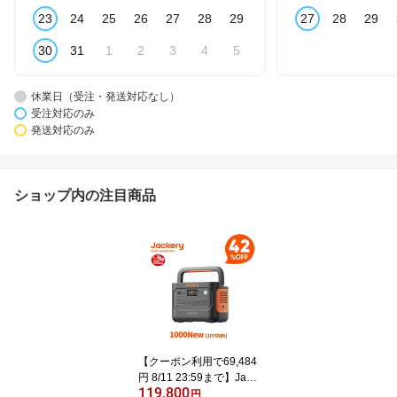
23
24
25
26
27
28
29
27
28
29
30
31
1
2
3
4
5
休業日（受注・発送対応なし）
受注対応のみ
発送対応のみ
ショップ内の注目商品
【クーポン利用で69,484
円 8/11 23:59まで】Jack
119,800
ery ポータブル電源 1000
円