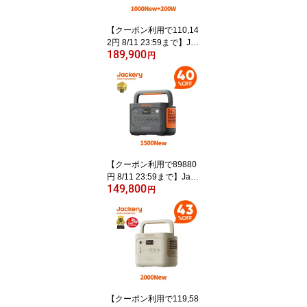
ドア 防災 車中泊 UPS機
能 純正弦波 太陽光発電
【クーポン利用で110,14
ジャクリ
2円 8/11 23:59まで】Jac
189,900
kery Solar Generator 10
円
00 New 1070Wh 200W
ポータブル電源ソーラー
パネル セット リン酸鉄
長寿命 バッテリー 定格1
500W コンパクト 急速充
電 家庭用 アウトドア用
防災 車中泊 UPS機能 純
正弦波 太陽光発電 ジャ
【クーポン利用で89880
クリ
円 8/11 23:59まで】Jack
149,800
ery ポータブル電源 1500
円
New 1536Wh リン酸鉄
十年長寿命 定格2000W
バッテリー コンパクト
防災 家庭用 アウトドア
用 車中泊 UPS機能 純正
弦波 ジャクリ
【クーポン利用で119,58