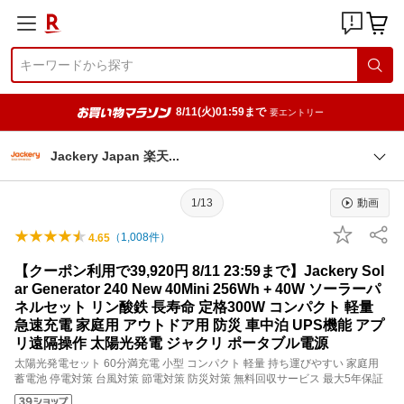
8/11(火)01:59まで
要エントリー
Jackery Japan 楽
天
1/13
動画
（
1,008
件）
4.65
【クーポン利用で39,920円 8/11 23:59まで】Jackery Sol
ar Generator 240 New 40Mini 256Wh + 40W ソーラーパ
ネルセット リン酸鉄 長寿命 定格300W コンパクト 軽量
急速充電 家庭用 アウトドア用 防災 車中泊 UPS機能 アプ
リ遠隔操作 太陽光発電 ジャクリ ポータブル電源
太陽光発電セット 60分満充電 小型 コンパクト 軽量 持ち運びやすい 家庭用
蓄電池 停電対策 台風対策 節電対策 防災対策 無料回収サービス 最大5年保証