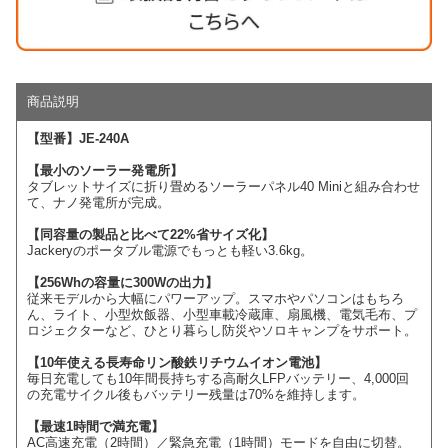
商品説明
【型番】JE-240A
【最小のソーラー発電所】
タブレットサイズに折り畳めるソーラーパネル40 Miniと組み合わせ
て、ナノ発電所が完成。
【同容量の製品と比べて22%省サイズ化】
Jackeryのポータブル電源でもっとも軽い3.6kg。
【256Whの容量に300Wの出力】
従来モデルから大幅にパワーアップ。スマホやパソコンはもちろ
ん、ライト、小型炊飯器、小型車載冷蔵庫、扇風機、電気毛布、プ
ロジェクターなど、ひとり暮らし防災やソロキャンプをサポート。
【10年使える長寿命リン酸鉄リチウムイオン電池】
毎日充電しても10年間長持ちする高耐久LFPバッテリー、4,000回
の充電サイクル後もバッテリー残量は70%を維持します。
【最速1時間で満充電】
AC高速充電（2時間）／緊急充電（1時間）モードを自由に切替。