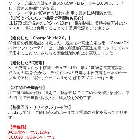
ソーラー充電入力対応も従来の65W（Max）から100Wにアップ
し、最速3.3時間で満充電。
ソーラーパネル 40W mini*1枚を利用で最速11時間満充電。
【UPS＆パススルー機能で停電時も安心】
UL1778 認証済みのUPS（< 20 ms）機能搭載、常時接続可能のパ
ススルー機能と併用することで非常用電源として使える。
【進化した「ChargeShield2.0」】
62種類の保護機能を搭載した、最先端の高速充電技術 「ChargeShi
eldテクノロジー2.0」 は、独自の段階的可変速充電アルゴリズムを
採用することで、さらなる安全性能の向上を実現しました。
【進化したPD充電】
5つの充電スロット搭載、デュアルPD、最大100W急速充電設計。
双方向PD設計だから、デバイスへの充電も本体充電も一本のケー
ブルで便利。乱雑なケーブルやかさばるアダプターは不要。
【5年間の長期保証】
3 年間の基本保証に加えて、製品登録で 2 年の延長保証を提供。最
大5年間の長期保証だから、購入後も安心です。
【無償回収・リサイクルサービス】
Jackeryでは、ご使用済みのポータブル電源の回収を承っておりま
す。
【同梱品】
AC充電ケーブル:120cm
DC8020→USB-Cケーブル