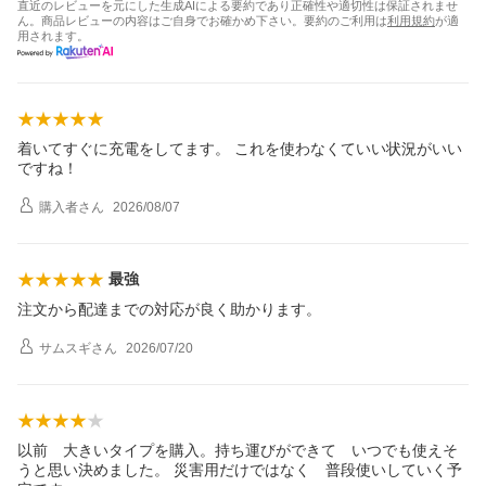
直近のレビューを元にした生成AIによる要約であり正確性や適切性は保証されませ
ん。商品レビューの内容はご自身でお確かめ下さい。要約のご利用は
利用規約
が適
用されます。
着いてすぐに充電をしてます。 これを使わなくていい状況がいい
ですね！
購入者
さん
2026/08/07
最強
注文から配達までの対応が良く助かります。
サムスギ
さん
2026/07/20
以前 大きいタイプを購入。持ち運びができて いつでも使えそ
うと思い決めました。 災害用だけではなく 普段使いしていく予