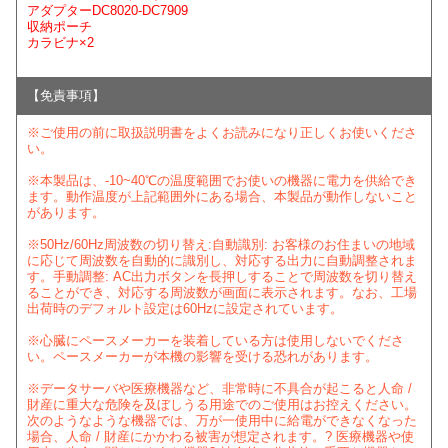
アダプターDC8020-DC7909
収納ポーチ
カラビナ×2
【免責事項】
※ご使用の前に取扱説明書をよくお読みになり正しくお使いくださ
い。
※本製品は、-10~40℃の温度範囲でお使いの機器に電力を供給でき
ます。動作温度が上記範囲外にある場合、本製品が動作しないこと
があります。
※50Hz/60Hz周波数の切り替え:自動識別: お客様のお住まいの地域
に応じて周波数を自動的に識別し、対応する出力に自動調整されま
す。手動調整: AC出力ボタンを長押しすることで周波数を切り替え
ることができ、対応する周波数が画面に表示されます。なお、工場
出荷時のデフォルト設定は60Hzに設定されています。
※心臓にペースメーカーを装着している方は使用しないでくださ
い。ペースメーカーが本機の影響を受ける恐れがあります。
※データサーバや医療機器など、非常時に不具合が起こると人命 /
財産に重大な危険を及ぼしうる用途でのご使用はお控えください。
次のようなような機器では、万が一使用中に給電ができなくなった
場合、人命 / 財産にかかわる被害が想定されます。? 医療機器や使