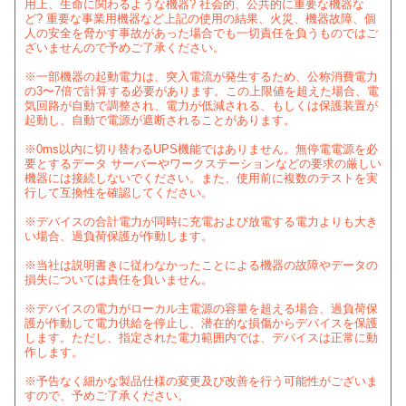
用上、生命に関わるような機器? 社会的、公共的に重要な機器な
ど? 重要な事業用機器など上記の使用の結果、火災、機器故障、個
人の安全を脅かす事故があった場合でも一切責任を負うものではご
ざいませんので予めご了承ください。
※一部機器の起動電力は、突入電流が発生するため、公称消費電力
の3〜7倍で計算する必要があります。この上限値を超えた場合、電
気回路が自動で調整され、電力が低減される、もしくは保護装置が
起動し、自動で電源が遮断されることがあります。
※0ms以内に切り替わるUPS機能ではありません。無停電電源を必
要とするデータ サーバーやワークステーションなどの要求の厳しい
機器には接続しないでください。また、使用前に複数のテストを実
行して互換性を確認してください。
※デバイスの合計電力が同時に充電および放電する電力よりも大き
い場合、過負荷保護が作動します。
※当社は説明書きに従わなかったことによる機器の故障やデータの
損失については責任を負いません。
※デバイスの電力がローカル主電源の容量を超える場合、過負荷保
護が作動して電力供給を停止し、潜在的な損傷からデバイスを保護
します。ただし、指定された電力範囲内では、デバイスは正常に動
作します。
※予告なく細かな製品仕様の変更及び改善を行う可能性がございま
すので、予めご了承ください。