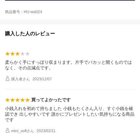
商品番号：HU-wa024
購入した人のレビュー
柔らかく手にすっぽり収まります。片手でパカッと開くものでは
なく、その点減点です。
購入者
さん
2023/12/07
買ってよかったです
小銭入れを初めて持ちました 小銭もたくさん入り、すぐ小銭を確
認でき 出しやすいです 誰かにプレゼントしたい気持ちになる商品
です
mini_soft
さん
2023/02/11