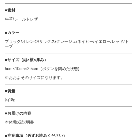
■素材
牛革/シールドレザー
■カラー
ブラック/オレンジ/サックス/グレージュ/ネイビー/イエロー/レッド/ト
ープ
■サイズ（縦×横×厚み）
5cm×10cm×2.5cm（ボタンを閉めた状態)
※おおよそのサイズになります。
■質量
約18g
■お届けの内容
本体/取扱説明書
■注意事項（必ずお読みください）