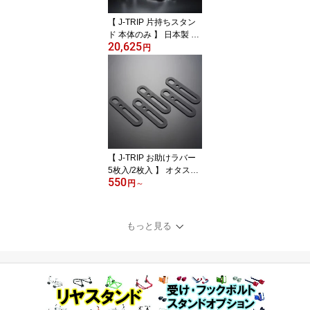
フィシャルショップ
【 J-TRIP 片持ちスタン
ド 本体のみ 】 日本製 片
20,625
持ちスイングアーム リヤ
円
スタンド リアスタンド
バイクスタンド J・TRIP
Jトリップ ジェイトリッ
プ バイクメンテナンスス
タンド レーシングスタン
ド レースタ センタース
タンド 洗車 長期保管 JT-
136 メンテスタンド 公式
【 J-TRIP お助けラバー
SHOP
5枚入/2枚入 】 オタスケ
550
ラバー V受け用 リフトア
円
～
ップ バイクメンテナンス
スタンド 日本製 JT-107V
-R1 JT-107V-R2 バイク
もっと見る
用品 簡単 安心 初心者 軽
くリフトアップ 使いやす
い バイクを倒さない J・
TRIP Jトリップ ジェイト
リップ 公式ショップ