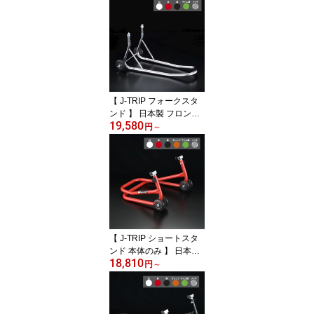
ンド バイクスタンド デ
ィスプレイスタンド 展示
用スタンド トランポ積載
ガレージ 室内 保管 倒れ
ないスタンド センタース
タンド Jトリップ J・TRI
P ジェイトリップ JT-141
F18 バイク用品 公式ショ
【 J-TRIP フォークスタ
ップ
ンド 】 日本製 フロント
19,580
スタンド バイクスタンド
円
～
フロントフォーク バイク
メンテナンススタンド メ
ンテスタンド レーシング
スタンド レースタ 洗車
長期保管 J・TRIP Jトリ
ップ ジェイトリップ JT-
113 スタンドアップ 公式
ショップ
【 J-TRIP ショートスタ
ンド 本体のみ 】 日本製
18,810
リヤスタンド リアスタン
円
～
ド バイクスタンド J・TR
IP Jトリップ ジェイトリ
ップ バイクメンテナンス
スタンド メンテスタンド