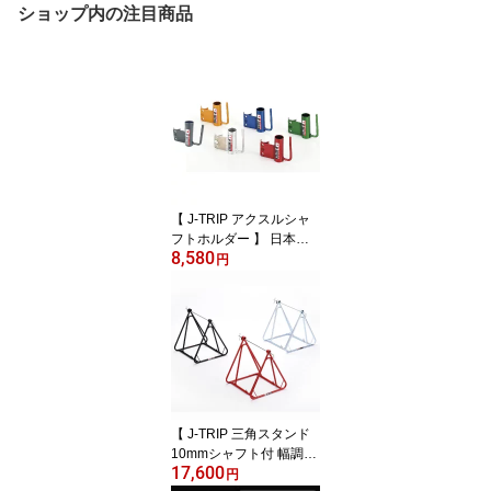
ショップ内の注目商品
【 J-TRIP アクスルシャ
フトホルダー 】 日本製
8,580
バイクメンテナンススタ
円
ンド メンテ シャフト ホ
ルダー ナット ワッシャ
キープ Jトリップ J・TRI
P 便利 使いやすい 簡単
装着 整備 赤/青/緑/金/銀/
黒 JT-R99AL バイク用品
ジェイトリップ 公式ショ
ップ オフィシャル
【 J-TRIP 三角スタンド
10mmシャフト付 幅調整
17,600
式】日本製 サンカクスタ
円