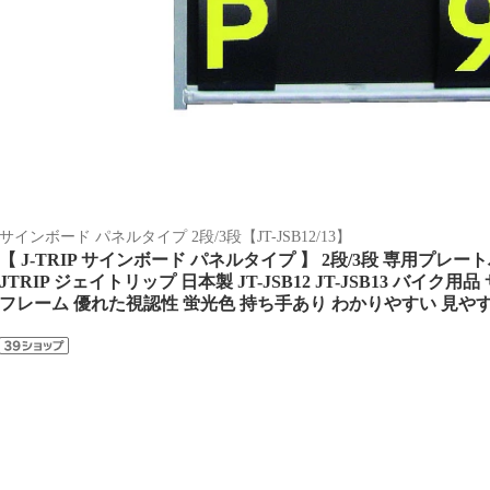
サインボード パネルタイプ 2段/3段【JT-JSB12/13】
【 J-TRIP サインボード パネルタイプ 】 2段/3段 専用プレート
JTRIP ジェイトリップ 日本製 JT-JSB12 JT-JSB13 バイク
フレーム 優れた視認性 蛍光色 持ち手あり わかりやすい 見や