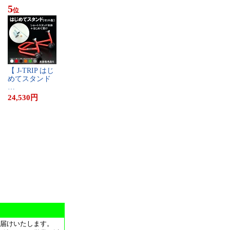
5
位
【​ ​J​-​T​R​I​P​ ​は​じ​
め​て​ス​タ​ン​ド​ ​
…
24,530
円
届けいたします。