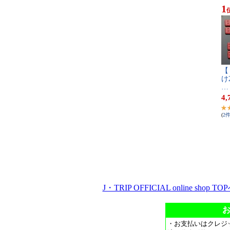
1
【​ ​
け​2​
…
4,
(
2
J・TRIP OFFICIAL online shop TO
・お支払いはクレジ