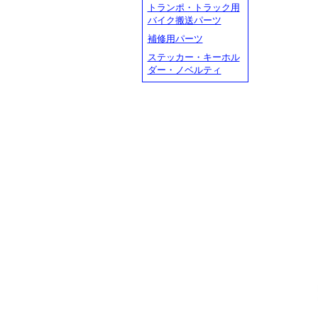
トランポ・トラック用
バイク搬送パーツ
補修用パーツ
ステッカー・キーホル
ダー・ノベルティ