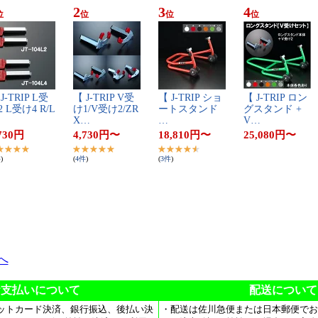
2
3
4
位
位
位
位
J​-​T​R​I​P​ ​L​受​
【​ ​J​-​T​R​I​P​ ​V​受​
【​ ​J​-​T​R​I​P​ ​シ​ョ​
【​ ​J​-​T​R​I​P​ ​ロ​ン​
 ​L​受​け​4​ ​R​/​L​
け​1​/​V​受​け​2​/​Z​R​
ー​ト​ス​タ​ン​ド​ ​
グ​ス​タ​ン​ド​ ​+​ ​
X​…
…
V​…
730
円
4,730
円
〜
18,810
円
〜
25,080
円
〜
件
)
(
4
件
)
(
3
件
)
Pへ
お支払いについて
配送について
ットカード決済、銀行振込、後払い決
・配送は佐川急便または日本郵便でお