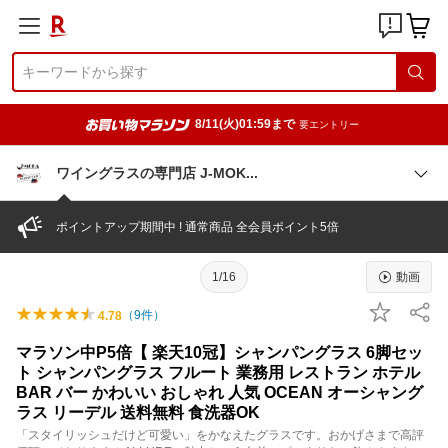
8/11(火)01:59まで
要エントリー
ワイングラスの専門店 J-MO
K
ポイントアップ期間中 ! 通常商品 全会員ポイント5倍
1/16
動画
（
9
件）
4.78
マラソン中P5倍【 楽天10冠】シャンパングラス 6脚セッ
ト シャンパングラス フルート 業務用 レストラン ホテル
BAR バー かわいい おしゃれ 人気 OCEAN オーシャング
ラス リーデル 送料無料 食洗器OK
「スタイリッシュだけど可愛い」をかなえたグラスです。おかげさまで高評