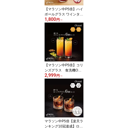
【マラソン中P5倍】ハイ
ボールグラス ワインタン
1,800
ブラー ワイングラス脚な
円
～
し ウォーターグラス ワ
イングラス脚なし グラス
ワインタンブラー ペア 6
個セット グラス ワイン
グラス タンブラー低い
脚なし おしゃれ カフェ
飲食店 バー 家 人気 可愛
い
【マラソン中P5倍】コリ
ンズグラス 食洗機OK
2,999
ロングカクテルグラス ロ
円
～
ング ゾンビグラス コッ
プ 6個セット カクテルグ
ラス 業務用 グラス バー
用品 人気 ホテル
マラソン中P5倍【楽天ラ
ンキング10冠達成】ロッ