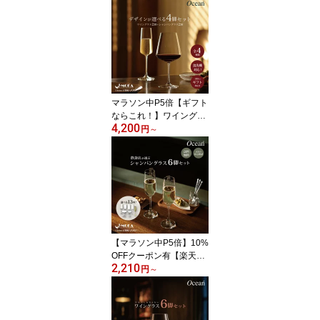
ゃれ 高級感 赤ワイン 白
ワイン Ocean 飲食店 レ
ストラン 業務用 ギフト
プレゼント 楽天ランキン
グ10冠
マラソン中P5倍【ギフト
ならこれ！】ワイングラ
4,200
ス シャンパングラス 4脚
円
～
セット 食洗器対応 薄い
飲み口 おしゃれ 高級感
赤ワイン 白ワイン Ocea
n ギフト プレゼント 贈り
物 結婚祝い 新築祝い ギ
フトボックス入り 飲食店
オーシャングラス
【マラソン中P5倍】10%
OFFクーポン有【楽天ラ
2,210
ンキング10冠達成】シャ
円
～
ンパングラス ワイングラ
ス 6脚セット シャンパン
グラス ペア セット おし
ゃれ カクテルグラス フ