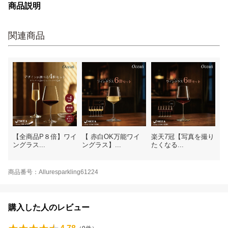
商品説明
関連商品
【全商品P８倍】ワイ
【 赤白OK万能ワイ
楽天7冠【写真を撮り
ングラス...
ングラス】...
たくなる...
商品番号：Alluresparkling61224
購入した人のレビュー