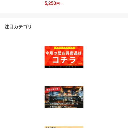
5,250
クグラス 大きめ おしゃ
円
～
れ デザイン 選べる 6個セ
ット ウィスキーグラス
セット ウイスキーOCEA
N オーシャングラス ガラ
注目カテゴリ
ス ガラスコップ 人気 定
番 おすすめ 送料無料 氷
クリスタル 新生活 新装
開店