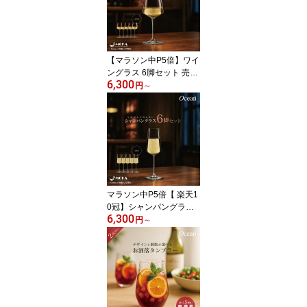
ルート 人気 選べる ペア
グラス レストラン バー
業務用グラス
【マラソン中P5倍】ワイ
ングラス 6脚セット 売れ
6,300
筋 人気 赤ワイン 白ワイ
円
～
ン グラス 白ワイングラ
ス6脚【写真を撮りたく
なるグラス】 業務用 oce
an おしゃれ おすすめ レ
ストラン ホテル BAR 食
洗器対応 リーデル オー
シャングラス 送料無
マラソン中P5倍【 楽天1
0冠】シャンパングラス
6,300
6脚セット シャンパング
円
～
ラス フルート 業務用 レ
ストラン ホテル BAR バ
ー かわいい おしゃれ 人
気 OCEAN オーシャング
ラス リーデル 送料無料
食洗器OK