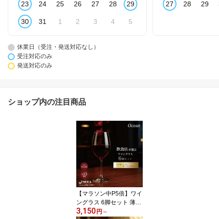
23
24
25
26
27
28
29
27
28
29
30
31
1
2
3
4
5
休業日（受注・発送対応なし）
受注対応のみ
発送対応のみ
ショップ内の注目商品
【マラソン中P5倍】ワイ
ングラス 6脚セット 薄い
3,150
飲み口 食洗器対応 おし
円
～