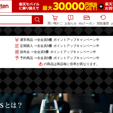
買い物かご
お知らせ
myクーポン
閲覧履歴
通常商品 ⇒全会員
5倍
ポイントアップキャンペーン中
定期購入 ⇒全会員
5倍
ポイントアップキャンペーン中
頒布会 ⇒全会員
5倍
ポイントアップキャンペーン中
予約商品 ⇒全会員
5倍
ポイントアップキャンペーン中
の商品は商品毎に倍率が異なります。