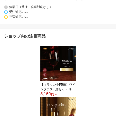
休業日（受注・発送対応なし）
受注対応のみ
発送対応のみ
ショップ内の注目商品
【マラソン中P5倍】ワイ
ングラス 6脚セット 薄い
3,150
飲み口 食洗器対応 おし
円
～
ゃれ 高級感 赤ワイン 白
ワイン Ocean 飲食店 レ
ストラン 業務用 ギフト
プレゼント 楽天ランキン