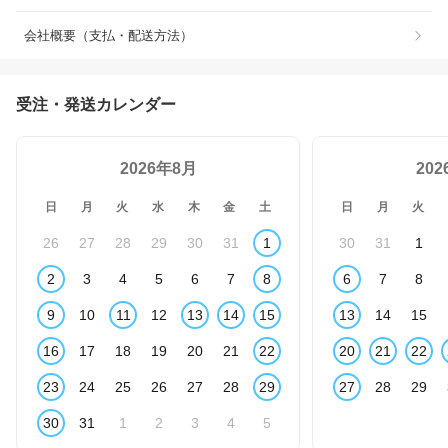
会社概要（支払・配送方法）
受注・発送カレンダー
2026年8月
20
日
月
火
水
木
金
土
日
月
火
26
27
28
29
30
31
1
30
31
1
2
3
4
5
6
7
8
6
7
8
9
10
11
12
13
14
15
13
14
15
16
17
18
19
20
21
22
20
21
22
23
24
25
26
27
28
29
27
28
29
30
31
1
2
3
4
5