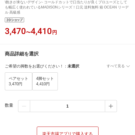
\飽きが来ないデザイン- コールドカットで口当たりが良くプロユーズとして
も幅広く使われているMADISONシリーズ！口元 送料無料 箱 OCEAN リーデ
ル 高級感
3,470
4,410
〜
円
商品詳細を選択
ご希望の脚数をお選びください！
：
未選択
すべて見る
ペアセット
4脚セット
3,470円
4,410円
数量
楽天市場アプリで購入する