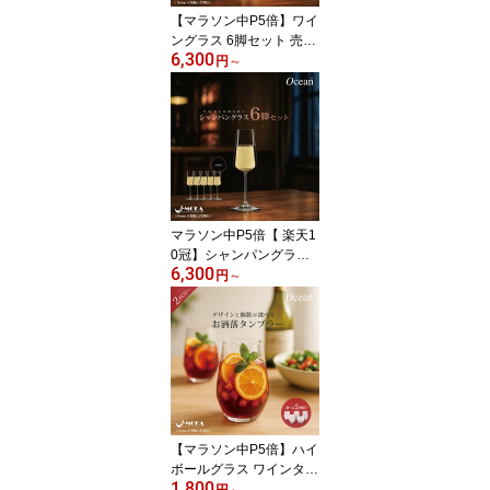
【マラソン中P5倍】ワイ
ングラス 6脚セット 売れ
6,300
筋 人気 赤ワイン 白ワイ
円
～
ン グラス 白ワイングラ
ス6脚【写真を撮りたく
なるグラス】 業務用 oce
an おしゃれ おすすめ レ
ストラン ホテル BAR 食
洗器対応 リーデル オー
シャングラス 送料無
マラソン中P5倍【 楽天1
0冠】シャンパングラス
6,300
6脚セット シャンパング
円
～
ラス フルート 業務用 レ
ストラン ホテル BAR バ
ー かわいい おしゃれ 人
気 OCEAN オーシャング
ラス リーデル 送料無料
食洗器OK
【マラソン中P5倍】ハイ
ボールグラス ワインタン
1,800
ブラー ワイングラス脚な
円
～