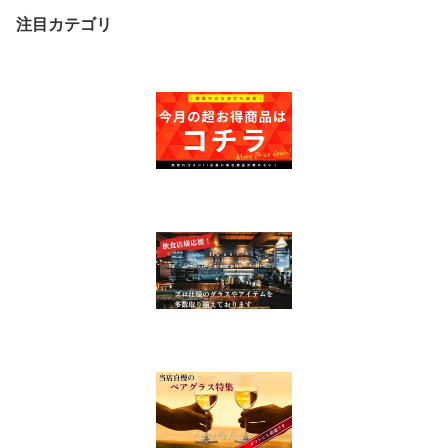
N オーシャングラス ガラ
注目カテゴリ
ス ガラスコップ 人気 定
番 おすすめ 送料無料 氷
クリスタル 新生活 新装
開店