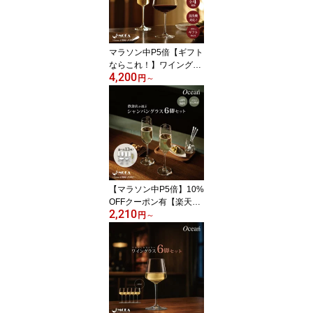
グ10冠
マラソン中P5倍【ギフト
ならこれ！】ワイングラ
4,200
ス シャンパングラス 4脚
円
～
セット 食洗器対応 薄い
飲み口 おしゃれ 高級感
赤ワイン 白ワイン Ocea
n ギフト プレゼント 贈り
物 結婚祝い 新築祝い ギ
フトボックス入り 飲食店
オーシャングラス
【マラソン中P5倍】10%
OFFクーポン有【楽天ラ
2,210
ンキング10冠達成】シャ
円
～
ンパングラス ワイングラ
ス 6脚セット シャンパン
グラス ペア セット おし
ゃれ カクテルグラス フ
ルート 人気 選べる ペア
グラス レストラン バー
業務用グラス