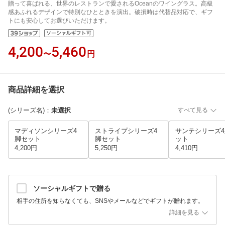
贈って喜ばれる、世界のレストランで愛されるOceanのワイングラス。高級
感あふれるデザインで特別なひとときを演出。破損時は代替品対応で、ギフ
トにも安心してお選びいただけます。
4,200
5,460
〜
円
商品詳細を選択
(シリーズ名)
：
未選択
すべて見る
マディソンシリーズ4
ストライプシリーズ4
サンテシリーズ
脚セット
脚セット
ット
4,200円
5,250円
4,410円
ソーシャルギフトで贈る
相手の住所を知らなくても、SNSやメールなどでギフトが贈れます。
詳細を見る