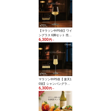
グラス ペア セット おし
ゃれ カクテルグラス フ
ルート 人気 選べる ペア
グラス レストラン バー
業務用グラス
【マラソン中P5倍】ワイ
ングラス 6脚セット 売れ
6,300
筋 人気 赤ワイン 白ワイ
円
～
ン グラス 白ワイングラ
ス6脚【写真を撮りたく
なるグラス】 業務用 oce
an おしゃれ おすすめ レ
ストラン ホテル BAR 食
洗器対応 リーデル オー
シャングラス 送料無
マラソン中P5倍【 楽天1
0冠】シャンパングラス
6,300
6脚セット シャンパング
円
～
ラス フルート 業務用 レ
ストラン ホテル BAR バ
ー かわいい おしゃれ 人
気 OCEAN オーシャング
ラス リーデル 送料無料