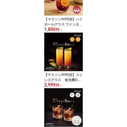
食洗器OK
【マラソン中P5倍】ハイ
ボールグラス ワインタン
1,800
ブラー ワイングラス脚な
円
～
し ウォーターグラス ワ
イングラス脚なし グラス
ワインタンブラー ペア 6
個セット グラス ワイン
グラス タンブラー低い
脚なし おしゃれ カフェ
飲食店 バー 家 人気 可愛
い
【マラソン中P5倍】コリ
ンズグラス 食洗機OK
2,999
ロングカクテルグラス ロ
円
～
ング ゾンビグラス コッ
プ 6個セット カクテルグ
ラス 業務用 グラス バー
用品 人気 ホテル