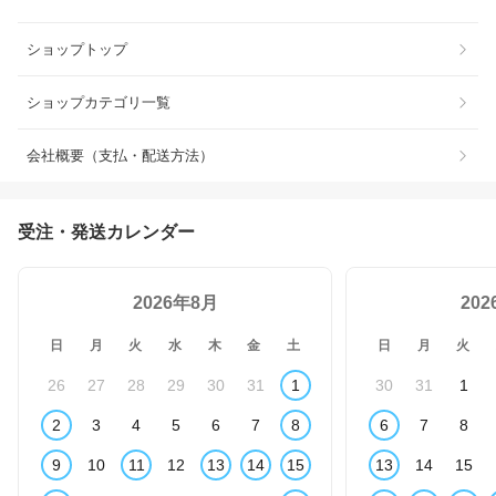
ショップトップ
ショップカテゴリ一覧
会社概要（支払・配送方法）
受注・発送カレンダー
2026年8月
20
日
月
火
水
木
金
土
日
月
火
26
27
28
29
30
31
1
30
31
1
2
3
4
5
6
7
8
6
7
8
9
10
11
12
13
14
15
13
14
15