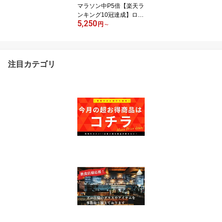
マラソン中P5倍【楽天ラ
ンキング10冠達成】ロッ
5,250
クグラス 大きめ おしゃ
円
～
れ デザイン 選べる 6個セ
ット ウィスキーグラス
セット ウイスキーOCEA
N オーシャングラス ガラ
注目カテゴリ
ス ガラスコップ 人気 定
番 おすすめ 送料無料 氷
クリスタル 新生活 新装
開店