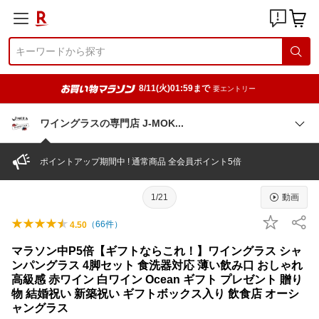
8/11(火)01:59まで
要エントリー
ワイングラスの専門店 J-MO
K
ポイントアップ期間中 ! 通常商品 全会員ポイント5倍
1/21
動画
（
66
件）
4.50
マラソン中P5倍【ギフトならこれ！】ワイングラス シャ
ンパングラス 4脚セット 食洗器対応 薄い飲み口 おしゃれ
高級感 赤ワイン 白ワイン Ocean ギフト プレゼント 贈り
物 結婚祝い 新築祝い ギフトボックス入り 飲食店 オーシ
ャングラス