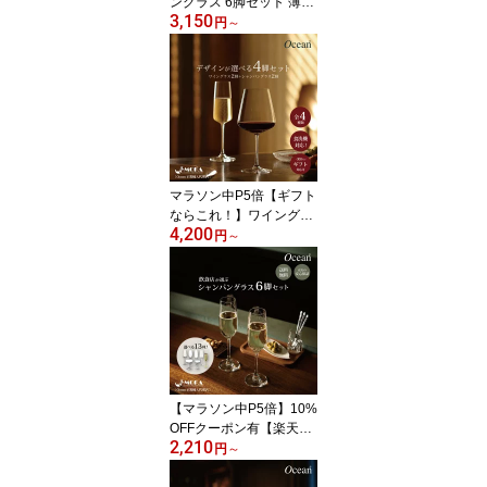
ングラス 6脚セット 薄い
3,150
飲み口 食洗器対応 おし
円
～
ゃれ 高級感 赤ワイン 白
ワイン Ocean 飲食店 レ
ストラン 業務用 ギフト
プレゼント 楽天ランキン
グ10冠
マラソン中P5倍【ギフト
ならこれ！】ワイングラ
4,200
ス シャンパングラス 4脚
円
～
セット 食洗器対応 薄い
飲み口 おしゃれ 高級感
赤ワイン 白ワイン Ocea
n ギフト プレゼント 贈り
物 結婚祝い 新築祝い ギ
フトボックス入り 飲食店
オーシャングラス
【マラソン中P5倍】10%
OFFクーポン有【楽天ラ
2,210
ンキング10冠達成】シャ
円
～
ンパングラス ワイングラ
ス 6脚セット シャンパン