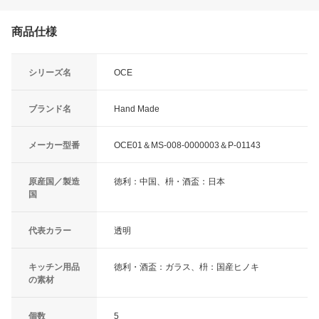
商品仕様
シリーズ名
OCE
ブランド名
Hand Made
メーカー型番
OCE01＆MS-008-0000003＆P-01143
原産国／製造
徳利：中国、枡・酒盃：日本
国
代表カラー
透明
キッチン用品
徳利・酒盃：ガラス、枡：国産ヒノキ
の素材
個数
5