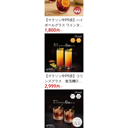
食洗器OK
【マラソン中P5倍】ハイ
ボールグラス ワインタン
1,800
ブラー ワイングラス脚な
円
～
し ウォーターグラス ワ
イングラス脚なし グラス
ワインタンブラー ペア 6
個セット グラス ワイン
グラス タンブラー低い
脚なし おしゃれ カフェ
飲食店 バー 家 人気 可愛
い
【マラソン中P5倍】コリ
ンズグラス 食洗機OK
2,999
ロングカクテルグラス ロ
円
～
ング ゾンビグラス コッ
プ 6個セット カクテルグ
ラス 業務用 グラス バー
用品 人気 ホテル