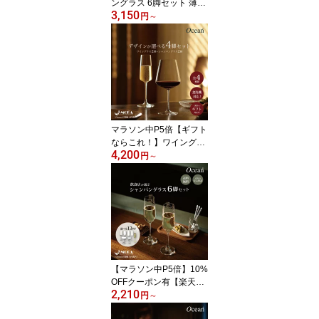
ングラス 6脚セット 薄い
3,150
飲み口 食洗器対応 おし
円
～
ゃれ 高級感 赤ワイン 白
ワイン Ocean 飲食店 レ
ストラン 業務用 ギフト
プレゼント 楽天ランキン
グ10冠
マラソン中P5倍【ギフト
ならこれ！】ワイングラ
4,200
ス シャンパングラス 4脚
円
～
セット 食洗器対応 薄い
飲み口 おしゃれ 高級感
赤ワイン 白ワイン Ocea
n ギフト プレゼント 贈り
物 結婚祝い 新築祝い ギ
フトボックス入り 飲食店
オーシャングラス
【マラソン中P5倍】10%
OFFクーポン有【楽天ラ
2,210
ンキング10冠達成】シャ
円
～
ンパングラス ワイングラ