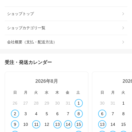
ショップトップ
ショップカテゴリ一覧
会社概要（支払・配送方法）
受注・発送カレンダー
2026年8月
20
日
月
火
水
木
金
土
日
月
火
26
27
28
29
30
31
1
30
31
1
2
3
4
5
6
7
8
6
7
8
9
10
11
12
13
14
15
13
14
15