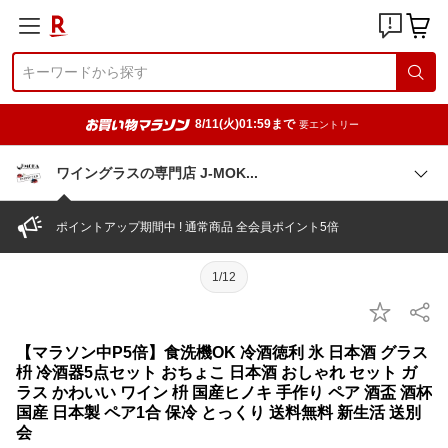
8/11(火)01:59まで
要エントリー
ワイングラスの専門店 J-MO
K
ポイントアップ期間中 ! 通常商品 全会員ポイント5倍
1/12
【マラソン中P5倍】食洗機OK 冷酒徳利 氷 日本酒 グラス
枡 冷酒器5点セット おちょこ 日本酒 おしゃれ セット ガ
ラス かわいい ワイン 枡 国産ヒノキ 手作り ペア 酒盃 酒杯
国産 日本製 ペア1合 保冷 とっくり 送料無料 新生活 送別
会