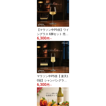
ス 6脚セット シャンパン
グラス ペア セット おし
ゃれ カクテルグラス フ
ルート 人気 選べる ペア
グラス レストラン バー
業務用グラス
【マラソン中P5倍】ワイ
ングラス 6脚セット 売れ
6,300
筋 人気 赤ワイン 白ワイ
円
～
ン グラス 白ワイングラ
ス6脚【写真を撮りたく
なるグラス】 業務用 oce
an おしゃれ おすすめ レ
ストラン ホテル BAR 食
洗器対応 リーデル オー
シャングラス 送料無
マラソン中P5倍【 楽天1
0冠】シャンパングラス
6,300
6脚セット シャンパング
円
～
ラス フルート 業務用 レ
ストラン ホテル BAR バ
ー かわいい おしゃれ 人
気 OCEAN オーシャング
ラス リーデル 送料無料