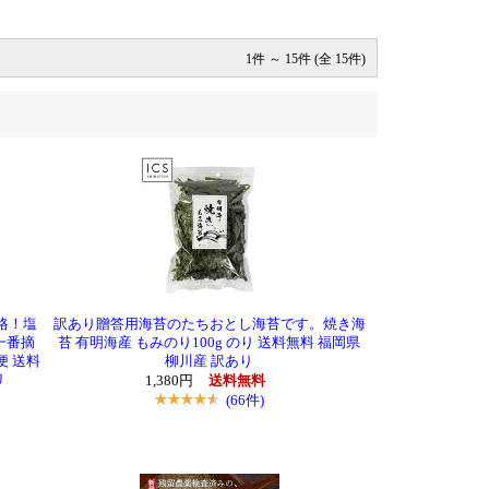
1件 ～ 15件 (全 15件)
格！塩
訳あり贈答用海苔のたちおとし海苔です。焼き海
一番摘
苔 有明海産 もみのり100g のり 送料無料 福岡県
便 送料
柳川産 訳あり
リ
1,380円
送料無料
(66件)