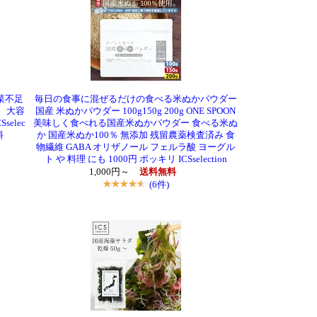
菜不足
毎日の食事に混ぜるだけの食べる米ぬかパウダー
用 大容
国産 米ぬかパウダー 100g150g 200g ONE SPOON
elec
美味しく食べれる国産米ぬかパウダー 食べる米ぬ
料
か 国産米ぬか100％ 無添加 残留農薬検査済み 食
物繊維 GABA オリザノール フェルラ酸 ヨーグル
ト や 料理 にも 1000円 ポッキリ ICSselection
1,000円～
送料無料
(6件)