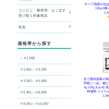
すべて国産のねば
100g 8
2,
全て国内採集の海
手軽に一品、碗だ
0g 100g わか
料無料 イクス
1,5