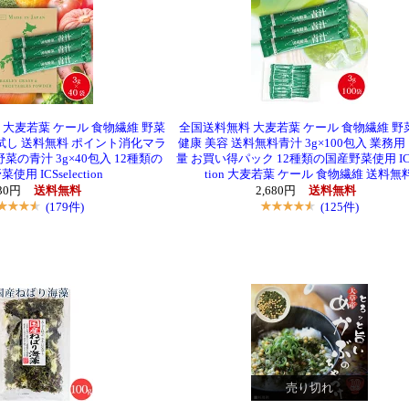
大麦若葉 ケール 食物繊維 野菜
全国送料無料 大麦若葉 ケール 食物繊維 野
お試し 送料無料 ポイント消化マラ
健康 美容 送料無料青汁 3g×100包入 業務
菜の青汁 3g×40包入 12種類の
量 お買い得パック 12種類の国産野菜使用 ICSs
使用 ICSselection
tion 大麦若葉 ケール 食物繊維 送料無
130円
送料無料
2,680円
送料無料
(179件)
(125件)
売り切れ