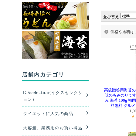
並び替え
価格や送料は
高級贈答用海苔の
味のもみのりです
み 海苔 100g 
料無料 グルメ
1,