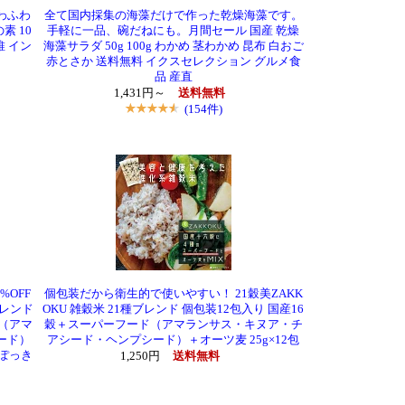
わふわ
全て国内採集の海藻だけで作った乾燥海藻です。
素 10
手軽に一品、碗だねにも。月間セール 国産 乾燥
維 イン
海藻サラダ 50g 100g わかめ 茎わかめ 昆布 白おご
赤とさか 送料無料 イクスセレクション グルメ食
品 産直
1,431円～
送料無料
(154件)
%OFF
個包装だから衛生的で使いやすい！ 21穀美ZAKK
ブレンド
OKU 雑穀米 21種ブレンド 個包装12包入り 国産16
ド（アマ
穀＋スーパーフード（アマランサス・キヌア・チ
ード）
アシード・ヘンプシード）＋オーツ麦 25g×12包
 ぽっき
1,250円
送料無料