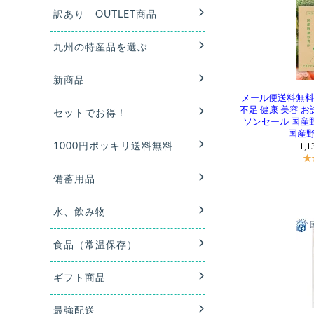
メール便送料無料 
不足 健康 美容 
ソンセール 国産野
国産野菜
1,