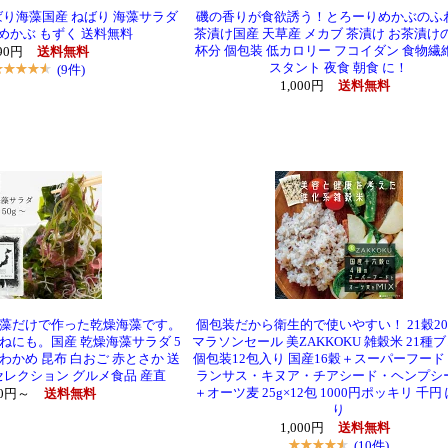
り海藻国産 ねばり 海藻サラダ
磯の香りが食欲誘う！とろーりめかぶのふ
種 めかぶ もずく 送料無料
茶漬け国産 天草産 メカブ 茶漬け お茶漬けの
杯分 個包装 低カロリー フコイダン 食物繊
390円
送料無料
スタント 夜食 朝食 に！
(9件)
1,000円
送料無料
藻だけで作った乾燥海藻です。
個包装だから衛生的で使いやすい！ 21穀20
ねにも。国産 乾燥海藻サラダ 5
マラソンセール 美ZAKKOKU 雑穀米 21種
め 茎わかめ 昆布 白おご 赤とさか 送
個包装12包入り 国産16穀＋スーパーフー
セレクション グルメ食品 産直
ランサス・キヌア・チアシード・ヘンプシ
＋オーツ麦 25g×12包 1000円ポッキリ 千円
90円～
送料無料
り
1,000円
送料無料
(10件)