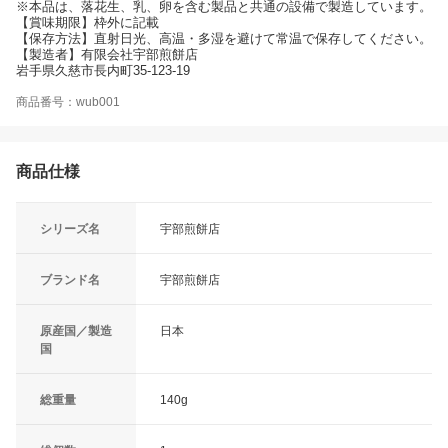
※本品は、落花生、乳、卵を含む製品と共通の設備で製造しています。
【賞味期限】枠外に記載
【保存方法】直射日光、高温・多湿を避けて常温で保存してください。
【製造者】有限会社宇部煎餅店
岩手県久慈市長内町35-123-19
商品番号：wub001
商品仕様
シリーズ名
宇部煎餅店
ブランド名
宇部煎餅店
原産国／製造
日本
国
総重量
140g