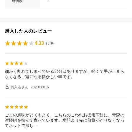
総個数
1
購入した人のレビュー
4.33
（
3
件）
細かく割れてしまっている部分はありますが、軽くて手が止まら
なくなる、癖になる懐かしい味です。
購入者
さん
2023/03/16
ごまの風味がとてもよく、こちらのこわれお徳用煎餅に、青森の
津軽飴を挟んで食べています。水飴より先に煎餅がたりなくなっ
てネットで探
し