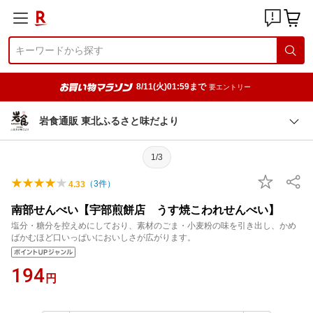
8/11(火)01:59まで
要エントリー
岩食通販 東北ふるさと味だより
1/3
（
3
件）
4.33
南部せんべい【宇部煎餅店 うす焼こわれせんべい】
塩分・糖分を控えめにしており、素材のごま・小麦粉の味を引き出し、かめ
ばかむほど口いっぱいにおいしさが広がります。
194
円