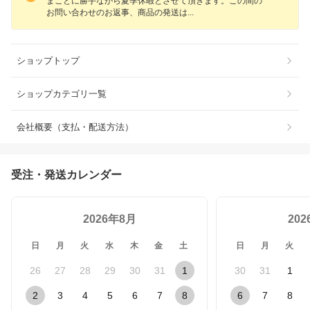
まことに勝手ながら夏季休暇とさせて頂きます。この間の
お問い合わせのお返事、商品の発送
は
ショップトップ
ショップカテゴリ一覧
会社概要（支払・配送方法）
受注・発送カレンダー
2026年8月
20
日
月
火
水
木
金
土
日
月
火
26
27
28
29
30
31
1
30
31
1
2
3
4
5
6
7
8
6
7
8