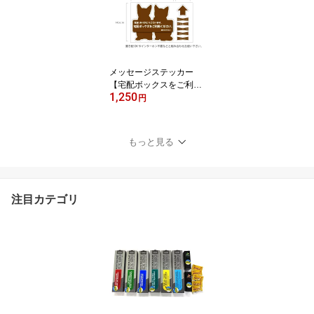
ク セキュリティシール
セキュリティステッカー
防犯シール ダミー 防犯
ステッカー 監視カメラス
テッカー 監視カメラ作動
メッセージステッカー
中
【宅配ボックスをご利用
1,250
ください。】配送業者の
円
方への宅配BOXの使用の
お願いと感謝を知らせる
ステッカーです。
もっと見る
注目カテゴリ