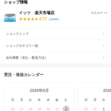
ショップ情報
イッツ 楽天市場店
メニュー
4.77
（
154
件）
ショップトップ
ショップカテゴリ一覧
会社概要（支払・配送方法）
受注・発送カレンダー
2026年8月
20
日
月
火
水
木
金
土
日
月
火
26
27
28
29
30
31
1
30
31
1