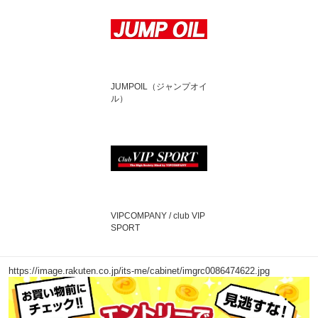
JUMPOIL（ジャンプオイ
ル）
VIPCOMPANY / club VIP
SPORT
https://image.rakuten.co.jp/its-me/cabinet/imgrc0086474622.jpg