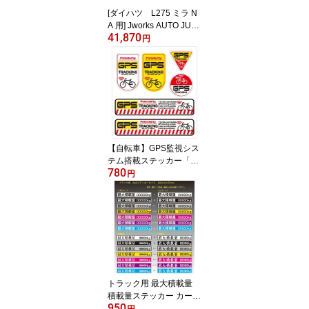
[ダイハツ L275 ミラ N
A 用] Jworks AUTO JUW
41,870
ELL フロントパイプ
円
FP-039
【自転車】GPS監視シス
テム搭載ステッカー「G
780
PS TRACKING」6枚 自
円
転車防犯 自転車盗難防止
防犯ステッカー シールセ
ット 防犯用 盗難防止 シ
ール ステッカー セット
盗難 防止 対策 防犯対策
ステッカー 自転車シール
ダミー フェイク 防犯シ
ール 防犯グッズ 防犯対
トラック用 最大積載量
策グッズ
積載量ステッカー カース
950
テッカー オーダーシール