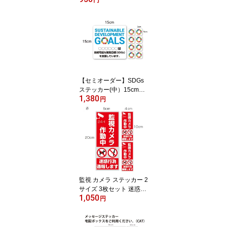
円
オーダーステッカー トラ
ック ステッカー 車検対
応 車 車用品 カー用品 お
しゃれ 最大 積載 量 積載
量 積載車 トラック用品 2
6cm×3.5cm 高耐候屋外
シート 250kg 350kg 500
kg 何キロでもオーダー可
【セミオーダー】SDGs
能!
ステッカー(中）15cm
1,380
「持続可能な開発目標
円
（SDGs）を支援してい
ます。」店名、社名、団
体名等をお入れしてお渡
しします。
監視 カメラ ステッカー 2
サイズ 3枚セット 迷惑行
1,050
為通報します 不審者 録
円
画中 ステッカー 通報 屋
外 防犯グッズ 防犯カメ
ラ作動中 ダミー フェイ