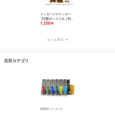
防犯シール ダミー 防犯
ステッカー 監視カメラス
テッカー 監視カメラ作動
メッセージステッカー
中
【宅配ボックスをご利用
1,250
ください。】配送業者の
円
方への宅配BOXの使用の
お願いと感謝を知らせる
ステッカーです。
もっと見る
注目カテゴリ
XADO（ハドゥ）