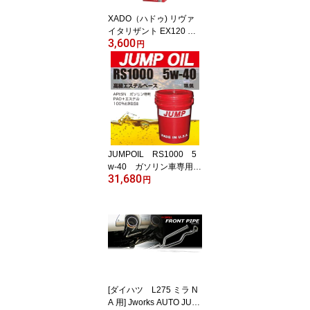
XADO（ハドゥ) リヴァ
イタリザント EX120 ガ
3,600
ソリン＆LPGエンジン用
円
【日本専用パッケージ】
最強 エンジンオイル添加
剤 XADO JAPAN 修復 保
護 添加剤 オイル添加剤
エンジン オイル 車エン
ジンオイル lpgエンジン
オイル 保護 保護膜 摩擦
車用品 カー用品 便利
JUMPOIL RS1000 5
w-40 ガソリン車専用
31,680
（ペール18.9L）
円
[ダイハツ L275 ミラ N
A 用] Jworks AUTO JUW