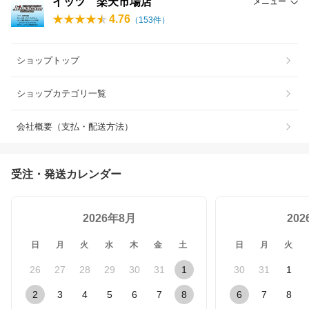
イッツ 楽天市場店
メニュー
4.76
（
153
件）
ショップトップ
ショップカテゴリ一覧
会社概要（支払・配送方法）
受注・発送カレンダー
2026年8月
20
日
月
火
水
木
金
土
日
月
火
26
27
28
29
30
31
1
30
31
1
2
3
4
5
6
7
8
6
7
8