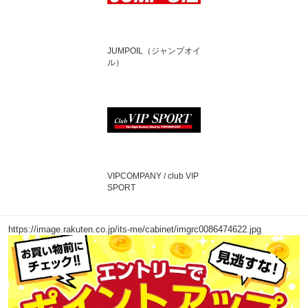
JUMPOIL（ジャンプオイ
ル）
VIPCOMPANY / club VIP
SPORT
https://image.rakuten.co.jp/its-me/cabinet/imgrc0086474622.jpg