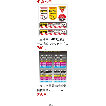
41,870
ELL フロントパイプ
円
FP-039
【自転車】GPS監視シス
テム搭載ステッカー「G
780
PS TRACKING」6枚 自
円
転車防犯 自転車盗難防止
防犯ステッカー シールセ
ット 防犯用 盗難防止 シ
ール ステッカー セット
盗難 防止 対策 防犯対策
ステッカー 自転車シール
ダミー フェイク 防犯シ
ール 防犯グッズ 防犯対
トラック用 最大積載量
策グッズ
積載量ステッカー カース
950
テッカー オーダーシール
円
オーダーステッカー トラ
ック ステッカー 車検対