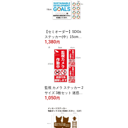
応 車 車用品 カー用品 お
しゃれ 最大 積載 量 積載
量 積載車 トラック用品 2
6cm×3.5cm 高耐候屋外
シート 250kg 350kg 500
kg 何キロでもオーダー可
【セミオーダー】SDGs
能!
ステッカー(中）15cm
1,380
「持続可能な開発目標
円
（SDGs）を支援してい
ます。」店名、社名、団
体名等をお入れしてお渡
しします。
監視 カメラ ステッカー 2
サイズ 3枚セット 迷惑行
1,050
為通報します 不審者 録
円
画中 ステッカー 通報 屋
外 防犯グッズ 防犯カメ
ラ作動中 ダミー フェイ
ク セキュリティシール
セキュリティステッカー