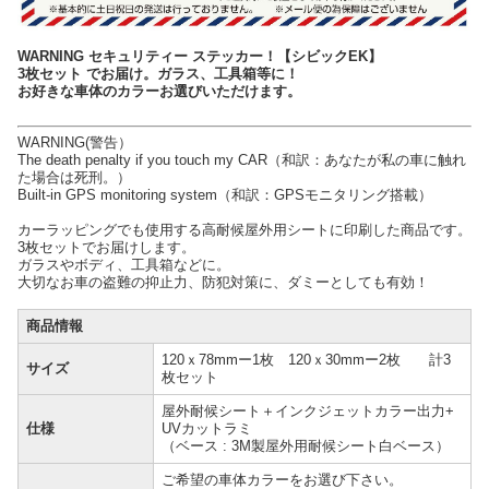
WARNING セキュリティー ステッカー！【シビックEK】
3枚セット でお届け。ガラス、工具箱等に！
お好きな車体のカラーお選びいただけます。
WARNING(警告）
The death penalty if you touch my CAR（和訳：あなたが私の車に触れ
た場合は死刑。）
Built-in GPS monitoring system（和訳：GPSモニタリング搭載）
カーラッピングでも使用する高耐候屋外用シートに印刷した商品です。
3枚セットでお届けします。
ガラスやボディ、工具箱などに。
大切なお車の盗難の抑止力、防犯対策に、ダミーとしても有効！
商品情報
120ｘ78mmー1枚 120ｘ30mmー2枚 計3
サイズ
枚セット
屋外耐候シート＋インクジェットカラー出力+
仕様
UVカットラミ
（ベース : 3M製屋外用耐候シート白ベース）
ご希望の車体カラーをお選び下さい。