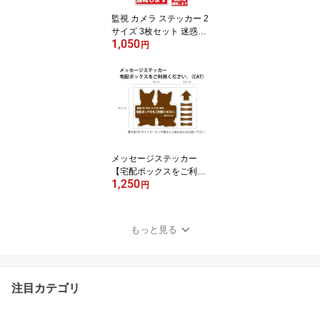
監視 カメラ ステッカー 2
サイズ 3枚セット 迷惑行
1,050
為通報します 不審者 録
円
画中 ステッカー 通報 屋
外 防犯グッズ 防犯カメ
ラ作動中 ダミー フェイ
ク セキュリティシール
セキュリティステッカー
防犯シール ダミー 防犯
ステッカー 監視カメラス
テッカー 監視カメラ作動
メッセージステッカー
中
【宅配ボックスをご利用
1,250
ください。】配送業者の
円
方への宅配BOXの使用の
お願いと感謝を知らせる
ステッカーです。
もっと見る
注目カテゴリ