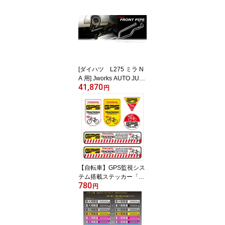
[ダイハツ L275 ミラ N
A 用] Jworks AUTO JUW
41,870
ELL フロントパイプ
円
FP-039
【自転車】GPS監視シス
テム搭載ステッカー「G
780
PS TRACKING」6枚 自
円
転車防犯 自転車盗難防止
防犯ステッカー シールセ
ット 防犯用 盗難防止 シ
ール ステッカー セット