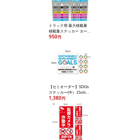
盗難 防止 対策 防犯対策
ステッカー 自転車シール
ダミー フェイク 防犯シ
ール 防犯グッズ 防犯対
トラック用 最大積載量
策グッズ
積載量ステッカー カース
950
テッカー オーダーシール
円
オーダーステッカー トラ
ック ステッカー 車検対
応 車 車用品 カー用品 お
しゃれ 最大 積載 量 積載
量 積載車 トラック用品 2
6cm×3.5cm 高耐候屋外
シート 250kg 350kg 500
kg 何キロでもオーダー可
【セミオーダー】SDGs
能!
ステッカー(中）15cm
1,380
「持続可能な開発目標
円
（SDGs）を支援してい
ます。」店名、社名、団
体名等をお入れしてお渡
しします。