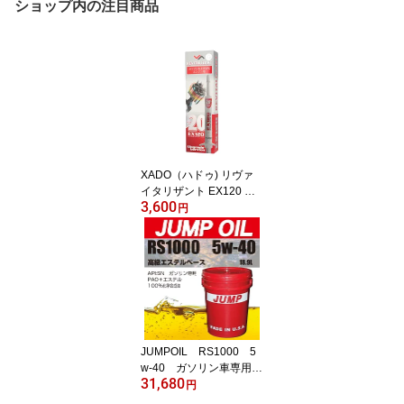
ショップ内の注目商品
XADO（ハドゥ) リヴァ
イタリザント EX120 ガ
3,600
ソリン＆LPGエンジン用
円
【日本専用パッケージ】
最強 エンジンオイル添加
剤 XADO JAPAN 修復 保
護 添加剤 オイル添加剤
エンジン オイル 車エン
ジンオイル lpgエンジン
オイル 保護 保護膜 摩擦
車用品 カー用品 便利
JUMPOIL RS1000 5
w-40 ガソリン車専用
31,680
（ペール18.9L）
円