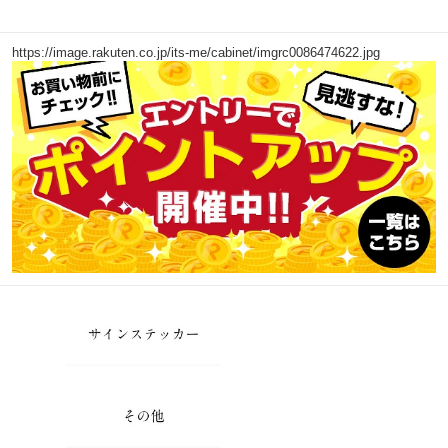
https://image.rakuten.co.jp/its-me/cabinet/imgrc0086474622.jpg