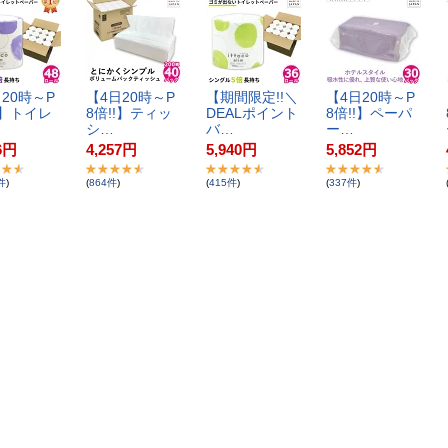
2​0​時​～​P​
【​4​日​2​0​時​～​P​
【​期​間​限​定​!​!​＼​
【​4​日​2​0​時​～​P​
!​】​ト​イ​レ​
8​倍​!​!​】​テ​ィ​ッ​
D​E​A​L​ポ​イ​ン​ト​
8​倍​!​!​】​ペ​ー​パ​
シ​…
バ​…
ー​…
6
円
4,257
円
5,940
円
5,852
円
件
)
(
864
件
)
(
415
件
)
(
337
件
)