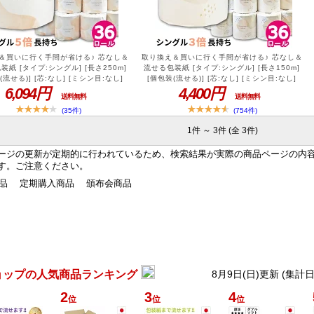
＆買いに行く手間が省ける♪ 芯なし＆
取り換え＆買いに行く手間が省ける♪ 芯なし＆
装紙 [タイプ:シングル] [長さ250m]
流せる包装紙 [タイプ:シングル] [長さ150m]
(流せる)] [芯:なし] [ミシン目:なし]
[個包装(流せる)] [芯:なし] [ミシン目:なし]
] [3.5～5倍長持ち]【4日20時～P8
6,094円
[スリム幅] [3倍長持ち]【4日20時～P8倍!!】
4,400円
送料無料
送料無料
omfy 芯なし トイレットペーパー シン
Comfy 芯なし トイレットペーパー シングル
0m 5倍巻き 36ロール 個包装 イット
150m 3倍巻き 36ロール 個包装 イットコ ス
(35件)
(754件)
 10250008 長持ち まとめ買い 業務
リム 10150034 長持ち まとめ買い 業務用 流
1件 ～ 3件 (全 3件)
る包装紙 無漂白 再生紙 無香料 日本製
せる包装紙 無漂白 再生紙 無香料 日本製[KS]
[KS][送料無料]
[送料無料]
ージの更新が定期的に行われているため、検索結果が実際の商品ページの内
す。ご注意ください。
商品
定期購入商品
頒布会商品
ョップの人気商品ランキング
8月9日(日)更新 (集計
2
3
4
位
位
位