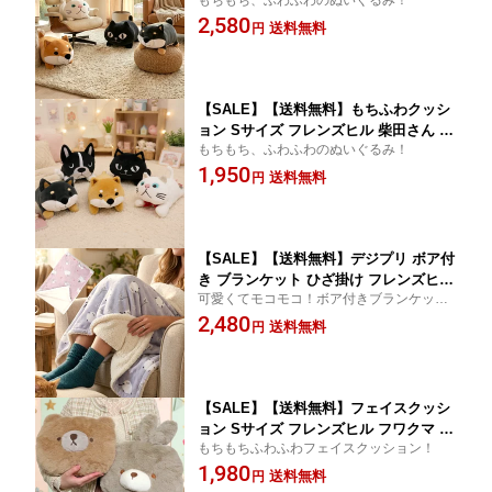
もちもち、ふわふわのぬいぐるみ！
犬 黒柴 ネコマンジュウ 白猫 黒猫 フレ
2,580
ンチブルドッグ ブルトン ふわふわ ぬい
送料無料
円
ぐるみ クッション もちもち やわらかい
抱き枕
【SALE】【送料無料】もちふわクッシ
ョン Sサイズ フレンズヒル 柴田さん 柴
もちもち、ふわふわのぬいぐるみ！
犬 黒柴 ネコマンジュウ 白猫 黒猫 ふわ
1,950
ふわ ぬいぐるみ クッション もちもち
送料無料
円
やわらかい
【SALE】【送料無料】デジプリ ボア付
き ブランケット ひざ掛け フレンズヒル
可愛くてモコモコ！ボア付きブランケッ
大判サイズ 大きいサイズ 73×100cm か
ト！
2,480
わいい ボア あったか シマエナガ グレ
送料無料
円
ー モモンガ ピンク 柴犬 しばたさん レ
ッド
【SALE】【送料無料】フェイスクッシ
ョン Sサイズ フレンズヒル フワクマ フ
もちもちふわふわフェイスクッション！
ワウサ くま うさぎ ダイカット ファー
1,980
ふわふわ ぬいぐるみ クッション もちも
送料無料
円
ち やわらかい 抱き枕 フワズ