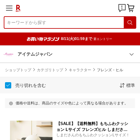
8/11(火)01:59まで
要エントリー
アイテムジャパン
ショップトップ
カテゴリトップ
キャラクター
フレンズ・ヒル
売り切れを含む
標準
価格や送料は、商品のサイズや色によって異なる場合があります。
【SALE】【送料無料】もちふわクッシ
ョン Lサイズ フレンズヒル しまださん
しまださんのもちふわクッションLサイズ！
シマエナガ ふわふわ ぬいぐるみ クッシ