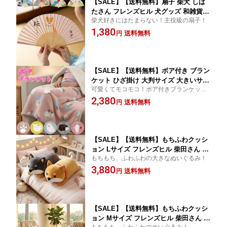
【SALE】【送料無料】扇子 柴犬 しば
たさん フレンズヒル 犬グッズ 和雑貨
柴犬好きにはたまらない！主役級の扇子！
かわいい 夏ギフト 浴衣小物 コンパクト
1,380
竹製 浮世絵風 お寿司 日本土産 動物モ
送料無料
円
チーフ 暑さ対策 21cm 男女兼用
【SALE】【送料無料】ボア付き ブラン
ケット ひざ掛け 大判サイズ 大きいサイ
可愛くてモコモコ！ボア付きブランケッ
ズ 73×100cm かわいい ボア あったか
ト！
2,380
ネコ 猫 ターチャン ハリネズミ ポメラ
送料無料
円
ニアン 犬 シロクマ トイプードル
【SALE】【送料無料】もちふわクッシ
ョン Lサイズ フレンズヒル 柴田さん 柴
もちもち、ふわふわの大きなぬいぐるみ！
犬 黒柴 ネコマンジュウ 黒猫 ふわふわ
3,880
ぬいぐるみ クッション もちもち やわら
送料無料
円
かい 抱き枕
【SALE】【送料無料】もちふわクッシ
ョン Mサイズ フレンズヒル 柴田さん 柴