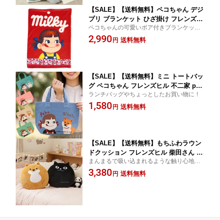
【SALE】【送料無料】ペコちゃん デジ
プリ ブランケット ひざ掛け フレンズヒ
ペコちゃんの可愛いボア付きブランケッ
ル 不二家 peko 肩掛け 大判サイズ 大き
ト！
2,990
いサイズ 73×100cm かわいい ボア あっ
送料無料
円
たか ミルキー レッド
【SALE】【送料無料】ミニ トートバッ
グ ペコちゃん フレンズヒル 不二家 pek
ランチバッグやちょっとしたお買い物に！
o 白猫 ターチャン 柴犬 しばたさん マチ
1,580
広 ランチバッグ かわいい オシャレ ピ
送料無料
円
ンク ブルー ベージュ
【SALE】【送料無料】もちふわラウン
ドクッション フレンズヒル 柴田さん 柴
まんまるで吸い込まれるような触り心地の
犬 ネコマンジュウ 黒猫 ふわふわ ぬい
クッション！
3,380
ぐるみ 丸形 クッション もちもち 円形
送料無料
円