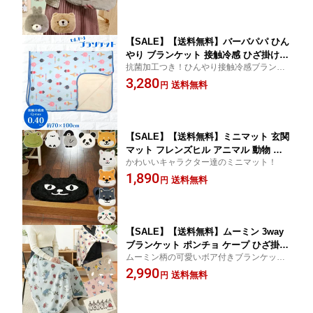
【SALE】【送料無料】バーバパパ ひん
やり ブランケット 接触冷感 ひざ掛け
抗菌加工つき！ひんやり接触冷感ブランケ
フレンズヒル 大判サイズ 大きいサイズ
ット！
3,280
73×100cm かわいい ブルー 夏用 Q-max
送料無料
円
0.40以上 パイル生地
【SALE】【送料無料】ミニマット 玄関
マット フレンズヒル アニマル 動物 柴
かわいいキャラクター達のミニマット！
犬 黒猫 白猫 ネコマンジュウ ペンギン
1,890
パンダ シマエナガ カエル ポイントラグ
送料無料
円
ダイカット
【SALE】【送料無料】ムーミン 3way
ブランケット ポンチョ ケープ ひざ掛け
ムーミン柄の可愛いボア付きブランケッ
腰巻き 巻きスカート フレンズヒル 肩掛
ト！
2,990
け 大判サイズ 大きいサイズ 73×120cm
送料無料
円
かわいい ボア あったか スナフキン ニ
ョロニョロ リトルミイ