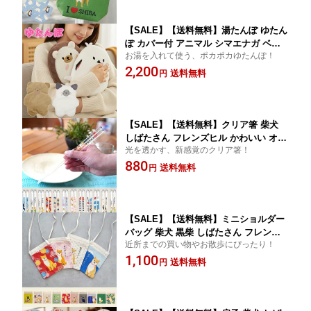
【SALE】【送料無料】湯たんぽ ゆたん
ぽ カバー付 アニマル シマエナガ ベア
お湯を入れて使う、ポカポカゆたんぽ！
猫 ねこ ハリネズミ キャンプ アウトド
2,200
ア 秋冬 ポカポカ 足元 ぬくぬく 温かい
送料無料
円
暖かい 防寒 冷房対策 クリスマス
【SALE】【送料無料】クリア箸 柴犬
しばたさん フレンズヒル かわいい オシ
光を透かす、新感覚のクリア箸！
ャレ 富士山 和モダン 23cm 箸 透明 メ
880
タクリル樹脂 和柄
送料無料
円
【SALE】【送料無料】ミニショルダー
バッグ 柴犬 黒柴 しばたさん フレンズ
近所までの買い物やお散歩にぴったり！
ヒル かわいい オシャレ 鞄 トートバッ
1,100
グ サコッシュ ポシェット
送料無料
円