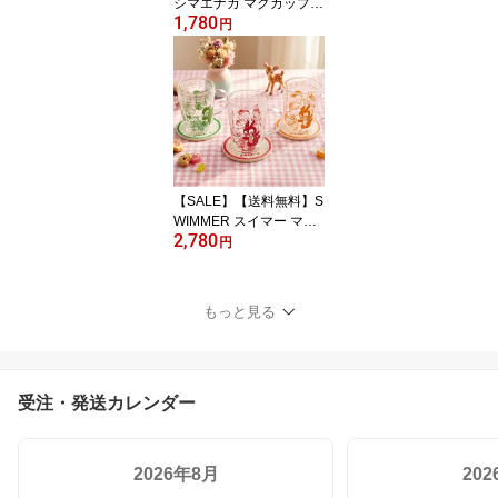
シマエナガ マグカップ
1,780
コップ 350ml 電子レンジ
円
対応 食洗機対応 日本製
陶器 かわいい おしゃれ
ギフト プレゼント 贈り
物 誕生日 入学 コーヒー
カップ ティーカップ
【SALE】【送料無料】S
WIMMER スイマー マグ
2,780
カップ コースター 耐熱
円
ガラス セット 耐熱コッ
プ ガラスマグ レトロ ポ
ップ アニマル 動物 可愛
もっと見る
い レトロ雑貨 ギフト プ
レゼント グッズ 食器 グ
ラス タンブラー
受注・発送カレンダー
2026年8月
20