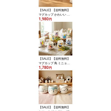
赤 青 猫雑貨
【SALE】【送料無料】
マグカップ かわいい 鳥
1,980
シマエナガ オカメインコ
円
文鳥 ナチュラル 木の枝
ハンドル 持ち手 陶器 コ
ーヒーカップ ティーカッ
プ コップ スープマグ 癒
し おうちカフェ ギフト
プレゼント 誕生日 ぴた
小鳥マグ
【SALE】【送料無料】
マグカップ 鳥 ミニョン
1,780
おしゃれ かわいい 水彩
円
画 陶器 コーヒーカップ
ティーカップ フクロウ
ハシビロコウ オオハシ
文鳥 オカメインコ スズ
メ セキセイインコ ペン
ギン ギフト プレゼント
贈り物 誕生日 アニマル
動物
【SALE】【送料無料】