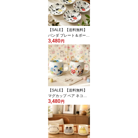
リア サボテン 多肉植物
ガラスジャー 玄関 トイ
レ 置くだけ 観葉植物
【SALE】【送料無料】
パンダ プレート＆ボール
3,480
4枚セット グッズ 食器 皿
円
小皿 取り皿 浅鉢 プレー
ト ポップ かわいい 可愛
い おしゃれ 陶器 磁器 日
本製 プレゼント ギフト
お祝い セット カフェ
【SALE】【送料無料】
マグカップ ペア ネコグ
3,480
ッズ 花柄 陶器 コーヒー
円
カップ ティーカップ 結
婚祝い 新築祝い 内祝い
誕生日 プレゼント ギフ
ト 食器セット 美濃焼 か
わいい オシャレ 水彩画
アネモネ ポーチュラカ