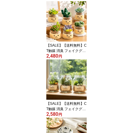
【SALE】【送料無料】C
T触媒 消臭 フェイクグリ
2,480
ーン 人工観葉植物 造花
円
インテリア雑貨 置物 抗
菌 アーティフィシャルグ
リーン テラリウム サボ
テン 多肉植物 ファミー
ユ 玄関 トイレ 置くだけ
観葉植物
【SALE】【送料無料】C
T触媒 消臭 フェイクグリ
2,580
ーン 人工観葉植物 造花
円
インテリア雑貨 置物 抗
菌 アーティフィシャルグ
リーン テラリウム エク