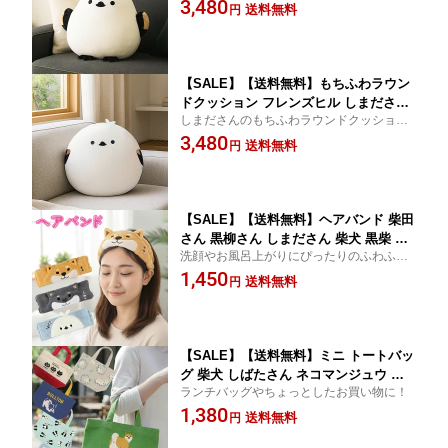
3,480
ョン もちもち やわらかい 抱き枕
送料無料
円
【SALE】【送料無料】もちふわラウン
ドクッション フレンズヒル しまださん
しまださんのもちふわラウンドクッショ
シマエナガ ふわふわ ぬいぐるみ クッシ
ン！
3,480
ョン もちもち やわらかい 抱き枕
送料無料
円
【SALE】【送料無料】ヘアバンド 柴田
さん 黒柳さん しまださん 柴犬 黒柴 シ
洗顔やお風呂上がりにぴったりのふわふわ
マエナガ 洗顔 お風呂上がり キャラクタ
ヘアバンド！
1,450
ー 雑貨 ふわふわ 癒しグッズ ギフト プ
送料無料
円
レゼント お土産 レディース キッズ か
わいい 伸縮性
【SALE】【送料無料】ミニ トートバッ
グ 柴犬 しばたさん ネコマンジュウ 猫
ランチバッグやちょっとしたお買い物に！
ブルトン パンダ シマエナガ マチ広 ラ
1,380
ンチバッグ かわいい オシャレ
送料無料
円