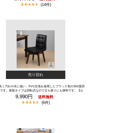
ウン 棚 ブラウン テレビ台 TV台 ディスプレイラック リビング
(14件)
ボード WAVE TV BOARD 120 (RW-MBR) ISSEIKI
売り切れ
高く汚れや水に強い、PVC生地を使用したブラック色の360度回
です。座面タイプは回転式なので立ち座りにも便利です。【公
式チェア ダイニングチェア 360° 回転 ダイニング チェア おし
9,990円
送料無料
いい シンプル 北欧 ナチュラル 天然木 椅子 食卓 イス PVC ブラ
(6件)
ク 黒 家具 ラバー材 ベージュ 品質保証 ISSEIKI VOLAN