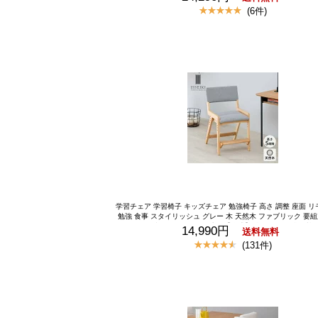
式】 【セット商品】 ダイニングチェアセット 北欧 ダイニング
(6件)
イニング 食卓 ナチュラル シンプル ダイニングチェア 2脚 椅子
ィアムブラウン オシャレ おしゃれ 新築 新調 品質保証 ISSE
学習チェア 学習椅子 キッズチェア 勉強椅子 高さ 調整 座面 
勉強 食事 スタイリッシュ グレー 木 天然木 ファブリック 要組
子 女の子 保証 オリジナル 一生紀【公式】 学習チェア 学習椅
14,990円
送料無料
学習イス キッズチェア 勉強椅子 ダイニングチェア ハイチェア 
(131件)
リビング学習 勉強 高さ調節 昇降 足置き 小学生 北欧 シンプル 
SSEIKI SOLANA