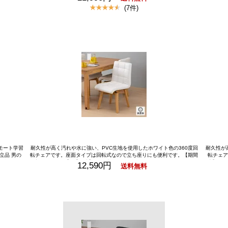
セット ダ
ラウン 棚 ブラウン テレビ台 ローボード TV台 ディスプレイラック リビン
ィアムブラ
(7件)
 いす ミデ
グボード WAVE TV BOARD 150 (RW-MBR) ISSEIKI
IKI
リモート学習
耐久性が高く汚れや水に強い、PVC生地を使用したホワイト色の360度回
耐久性が
立品 男の
転チェアです。座面タイプは回転式なので立ち座りにも便利です。【期間
転チェア
子 学習いす
限定1400円引き】 【公式】 回転式チェア ダイニングチェア 360° 回転 ダ
式】 回転
12,590円
送料無料
子供 木製
イニング チェア おしゃれ かわいい シンプル 北欧 ナチュラル 天然木 椅子
ゃれ かわ
リモート I
食卓 イス PVC ホワイト 白 家具 ラバー材 ベージュ 品質保証 ISSEIKI VO
ッ
LAN