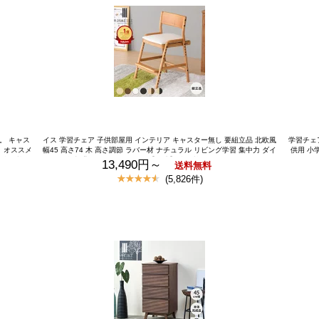
。 キャス
イス 学習チェア 子供部屋用 インテリア キャスター無し 要組立品 北欧風
学習チェア
。オススメ
幅45 高さ74 木 高さ調節 ラバー材 ナチュラル リビング学習 集中力 ダイ
供用 小
 学習椅子
ニング 食事 背もたれ付き キッズ【公式】 学習椅子 子供 キッズチェア ハ
チェア 
13,490円～
送料無料
ェア 高さ
イチェア 木製 学習チェア ダイニングチェア リビング学習 椅子 天然木 足
学習椅子 
(5,826件)
背もたれ リ
置き 高さ調整 組立 ナチュラル シンプル 北欧 女の子 男の子 FIORE ISSEI
ニングチェ
KI