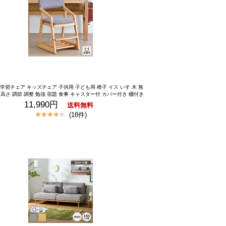
学習チェア キッズチェア 子供用 子ども用 椅子 イス いす 木 無
 高さ 調節 調整 勉強 宿題 食事 キャスター付 カバー付き 棚付き
グレー 進級 保証 一生紀【公式】 学習椅子 学習チェア 勉強椅子
11,990円
送料無料
ェア 子ども 椅子 高さ調節 キャスター ロック カバー 足置き 背
(18件)
勢 ラック 棚 北欧 おしゃれ 木製 天然木 小学生 入学 女の子 男
の子 グレー KULU ISSEIKI