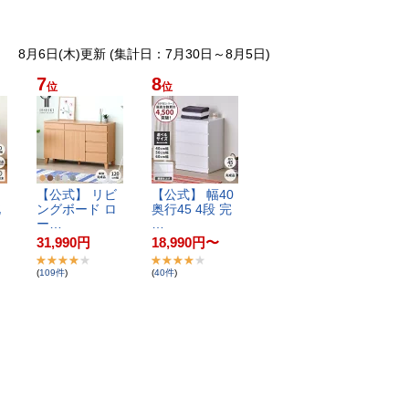
8月6日(木)更新 (集計日：7月30日～8月5日)
7
8
位
位
​
【​公​式​】​ ​リ​ビ​
【​公​式​】​ ​幅​4​0​ ​
​
ン​グ​ボ​ー​ド​ ​ロ​
奥​行​4​5​ ​4​段​ ​完​
ー​…
…
31,990
円
18,990
円
〜
(
109
件
)
(
40
件
)