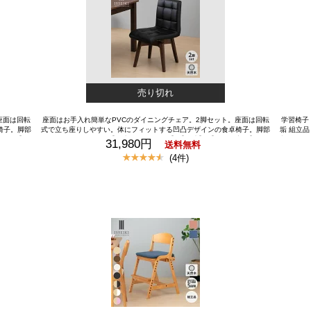
売り切れ
座面は回転
座面はお手入れ簡単なPVCのダイニングチェア。2脚セット。座面は回転
学習椅子 
椅子。脚部
式で立ち座りしやすい。体にフィットする凹凸デザインの食卓椅子。脚部
垢 組立品
円引き】
はラバーウッド使用。【一生紀オリジナル】【公式】 【セット商品】 ダイ
収納付き 
31,980円
送料無料
卓 1人掛
ニングチェア チェア2脚セット 食卓 1人掛け 背もたれ 北欧 幅45cm 回転
キッズチ
(4件)
ル ナチュラ
式 回転いす ダイニング シンプル ナチュラル PVC ブラック 木製 組立品
もたれ 姿
 VOLAN
家具 ブラウン 品質保証 ISSEIKI VOLAN