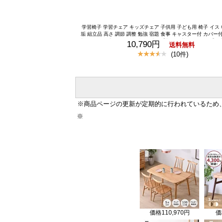
学習椅子 学習チェア キッズチェア 子供用 子ども用 椅子 イス 
垢 組立品 高さ 調節 調整 勉強 宿題 食事 キャスター付 カバー
収納付き 可愛い ピンク 保証 一生紀【期間限定1200円引き】 
10,790円
送料無料
習椅子 学習チェア 勉強椅子 キッズチェア 子ども 椅子 高さ調
(10件)
ー ロック カバー 足置き 背もたれ 姿勢 ラック ランドセル置き
ゃれ 木製 天然木 小学生 女の子 男の子 KULU ISSEIK
※商品ページの更新が定期的に行われているため
※
価格
110,970円
価