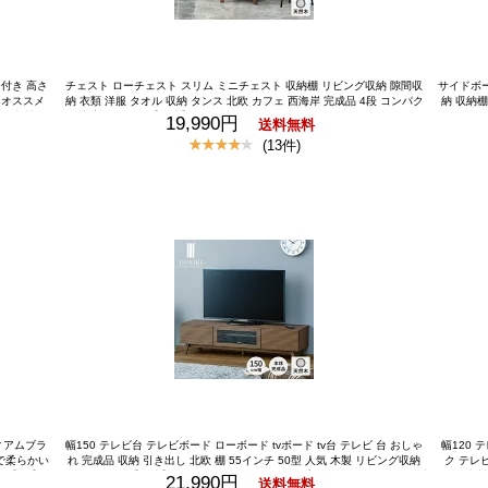
付き 高さ
チェスト ローチェスト スリム ミニチェスト 収納棚 リビング収納 隙間収
サイドボ
 オススメ
納 衣類 洋服 タオル 収納 タンス 北欧 カフェ 西海岸 完成品 4段 コンパク
納 収納棚
 木製 子
ト 寝室 リビング【公式】 チェスト リビングボード サイドボード キャビ
らし 12
19,990円
送料無料
ッズ ダイニ
ネット タンス リビング 収納 棚 幅45 ブラウン 茶 木製 木目調 シンプル モ
ード リビ
(13件)
部屋 品質
ダン おしゃれ スリム コンパクト 衣類 小物 完成品 WAVE CHEST 45-4 IS
モダン 脚
SEIKI
ィアムブラ
幅150 テレビ台 テレビボード ローボード tvボード tv台 テレビ 台 おしゃ
幅120 
で柔らかい
れ 完成品 収納 引き出し 北欧 棚 55インチ 50型 人気 木製 リビング収納
ク テレビ
き】 【公
スポーツ観戦【公式】 テレビボード 幅150 シンプル モダン ミディアムブ
人気 木製
21,990円
送料無料