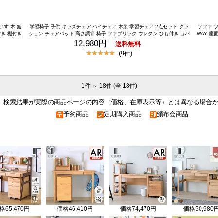
いす 木 無
学習椅子 子供 キッズチェア ハイチェア 木製 学習チェア 2点セット クッ
ソファ ソ
付き 棚付き
ション チェアパット 高さ調節 椅子 ファブリック ウレタン ひも付き カバ
WAY 座
【公式】 学
ー 北欧 組立て ダイニングチェア【公式】 【AIRYチェア専用クッションセ
シンプル 
12,980円
送料無料
節 キャスタ
ット】 学習椅子 学習イス 学習チェア 勉強椅子 キッズチェア ダイニング
人掛け 1
(9件)
 北欧 おし
チェア 椅子 イス 木製 子供用 子ども 高さ調節 勉強 リビング学習 AIRY D
レス 布 
ESK CHAIR + CUSHION ISSEIKI
I
1件 ～ 18件 (全 18件)
、検索結果が実際の商品ページの内容（価格、在庫表示等）とは異なる場合
予約商品
定期購入商品
頒布会商品
格
65,470円
価格
46,410円
価格
74,470円
価格
50,980