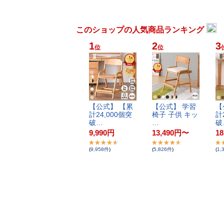
このショップの人気商品ランキング
1
2
3
位
位
【​公​式​】​ ​【​累​
【​公​式​】​ ​学​習​
【​
計​2​4​,​0​0​0​個​突​
椅​子​ ​子​供​ ​キ​ッ​
計​2
破​…
…
破
9,990
円
13,490
円
〜
18
(
9,958
件
)
(
5,826
件
)
(
1,