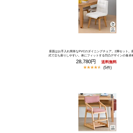
座面はお手入れ簡単なPVCのダイニングチェア。2脚セット。
式で立ち座りしやすい。体にフィットする凹凸デザインの食卓
はラバーウッド使用。【一生紀オリジナル】【期間限定3200
28,780円
送料無料
【公式】 【セット商品】 ダイニングチェア チェア2脚セット 食
(5件)
け 背もたれ 北欧 幅45cm 回転式 回転いす ダイニング シンプ
ル PVC ホワイト 木製 組立品 家具 ベージュ 品質保証 ISSEIKI