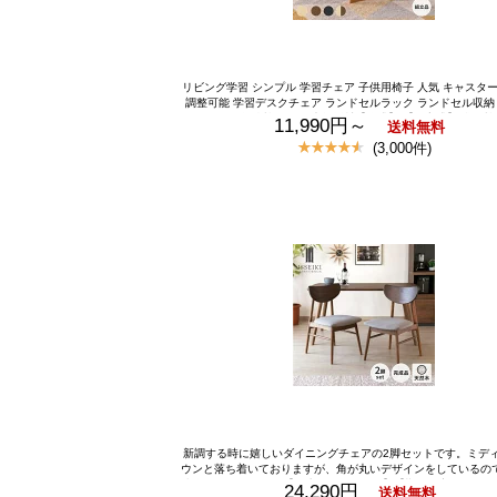
リビング学習 シンプル 学習チェア 子供用椅子 人気 キャスター
調整可能 学習デスクチェア ランドセルラック ランドセル収納
ナチュラル 勉強椅子 天然木無垢材【公式】 【組立式】 学習椅子
11,990円～
送料無料
供 学習 いす 学習チェア リビング学習 椅子 高さ調節 勉強 キ
(3,000件)
ングチェア 子供用 ラバー無垢材 ウレタン塗装 ナチュラル 子供
保証 ISSEIKI KIDS LIFE
新調する時に嬉しいダイニングチェアの2脚セットです。ミデ
ウンと落ち着いておりますが、角が丸いデザインをしているの
印象がございます。【一生紀オリジナル】【期間限定2700円引
24,290円
送料無料