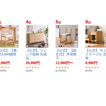
4
5
6
位
位
位
位
公​式​】​ ​【​累​
【​公​式​】​ ​リ​ビ​
【​公​式​】​ ​【​組​
【​公​式​】​ ​サ​イ
​3​,​0​0​0​個​突​
ン​グ​収​納​ ​完​成​
立​式​】​ ​学​習​椅​
ド​テ​ー​ブ​ル​ ​北
​…
品​…
子​…
欧​…
,990
円
29,990
円
11,990
円
〜
8,990
円
398
件
)
(
29
件
)
(
3,000
件
)
(
92
件
)