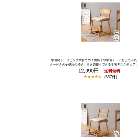
学習椅子。リビング学習での子供椅子や学習チェアとして人気
ター付きの子供用の椅子。高さ調整もできる学習デスクチェア
の勉強椅子、学習いす。【一生紀オリジナル】【公式】 組立式
12,990円
送料無料
学習チェア キッズチェア 勉強椅子 ダイニングチェア デスクチ
(637件)
調節 子ども 子供 小学生 木製 キャスター ロック 姿勢 足置き 
ビング学習 品質保証 COCORO ISSEIKI