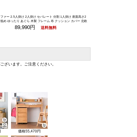
ファー 2.5人掛け 2人掛け セパレート 分割 1人掛け 座面高さ2
面低め ゆったり あぐら 木製 フレーム 布 クッション カバー 北欧
ナチュラル リビング 北欧【公式】 ソファ ソファー 2.5人掛け 2
89,990円
送料無料
人掛け 分割 ゆったり 座面高さ2WAY 木製 低床 フレーム アーム
クッション カバー 北欧 シンプル ナチュラル リビング 応接室 RI
LLE ISSEIKI
がございます。ご注意ください。
円
価格
55,470円