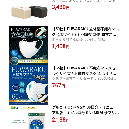
お買い上げありがとうございます。 ご使用
ンプル コンパクト おしゃれ 北欧 モダ
前によくお読みのうえ、正しくお使いくだ
3,480
ン 石目調 マット ティッシュ ケース テ
円
さい。 また、この取扱説明書は必ず保管し
ィッシュボックス ティッシュカバー テ
て下さい。
ィッシュホルダー ティッシュペーパー
ティッシュ isdg 医食同源 ドットコム
【50枚】FUWARAKU 立体型不織布マス
ク（ホワイト）/ 不織布 立体 白マスク I
柔らか素材で肌に優しい付け心地♪
SDG 立体型マスク 不織布 大人用マスク
1,408
立体マスク 不織布 使い捨て 高密度フィ
円
ルター 医食同源
【65枚】FUWARAKU 不織布マスク ふ
つうサイズ / 不織布マスク ふつうサイ
高機能不織布フィルターでウイルス飛ま
ズ 65枚 高性能 フィルター付き マスク
つ・花粉・黄砂・PM2.5をブロック
767
ウイルス対策 花粉対策 PM2.5 黄砂ブロ
円
ック 耳が痛くならない やわらか耳ゴム
ノーズフィット 長時間快適 三層構造 立
体マスク 大容量
グルコサミン+MSM 30日分（リニュー
アル版） / グルコサミン MSM サプリ
サプリメント コンドロイチン デキスト
2,138
円
リン ステアリン酸カルシウム