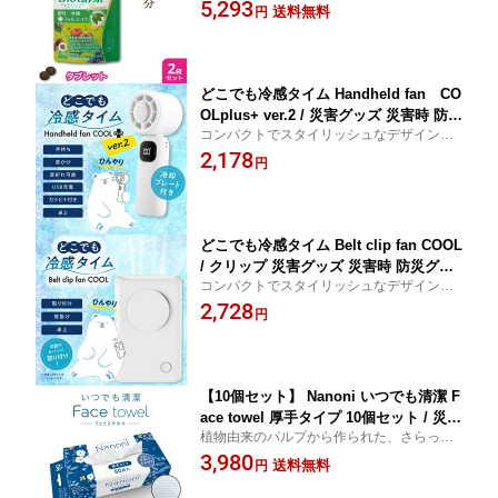
素サプリメント
5,293
ォルスコリ 野菜 果物 Diet酵素 ISDG 医
送料無料
円
食同源 | こうじ こうそ 女性 さぷり 酵母
麹 乳酸菌 L-カルニチン コレウス フォル
スコリ isdg 医食同源 ドットコム
どこでも冷感タイム Handheld fan CO
OLplus+ ver.2 / 災害グッズ 災害時 防災
コンパクトでスタイリッシュなデザインで
グッズ 防災用品 災害対策 冷却 ハンデ
持ち運びに便利！ 冷却プレート付きで、今
2,178
ィファン 携帯扇風機 冷却プレート 冷却
円
年の夏はさらに涼しく快適に。 手持ちで
ファン 熱中症対策 充電式 冷却 ひんや
も！首掛けでも！卓上でも！色々使える3W
りグッズ 冷感グッズ 暑さ対策 夏グッズ
AY仕様。
接触冷感
どこでも冷感タイム Belt clip fan COOL
/ クリップ 災害グッズ 災害時 防災グッ
コンパクトでスタイリッシュなデザインで
ズ 防災用品 災害対策 冷却 ハンディフ
持ち運びに便利！ 取り付けでも！首掛けで
2,728
ァン 携帯扇風機 冷却ファン 熱中症対策
円
も！卓上でも！いろいろ使える3WAY仕
充電式 冷却 ひんやりグッズ 冷感グッズ
様。 ・クリップは取り外し可能！風量3段
暑さ対策 夏グッズ
階調節可能！
【10個セット】 Nanoni いつでも清潔 F
ace towel 厚手タイプ 10個セット / 災害
植物由来のパルプから作られた、さらっと
グッズ 災害時 防災グッズ 防災用品 災
なめらかな肌触りの使い捨てタオル！ ご使
3,980
害対策 フェイスタオル 使い捨て クレン
送料無料
円
用状況に合わせた取り出し方2WAY仕様！
ジング タオル 衛生用品 顔 吸水性 業務
使い捨てでいつでも清潔・衛生的