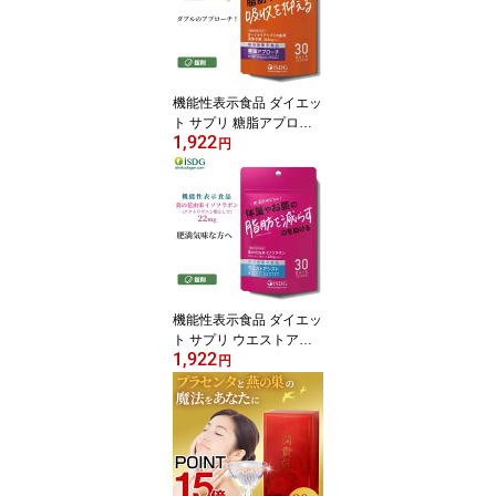
ドットコム
機能性表示食品 ダイエッ
ト サプリ 糖脂アプロー
1,922
チ 60粒 30日分 ターミナ
円
リアベリリカ サプリメン
ト アーユルヴェーダ 糖
質カット 脂肪 糖質 ISDG
医食同源 isdg 医食同源
ドットコム
機能性表示食品 ダイエッ
ト サプリ ウエストアシ
1,922
スト 60粒 30日分 葛 イソ
円
フラボン サプリメント
ダイエットサプリ くず
葛の花 セルロース ISDG
医食同源 isdg 医食同源
ドットコム