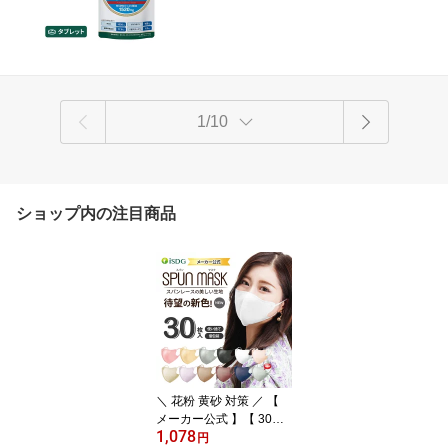
1/10
ショップ内の注目商品
＼ 花粉 黄砂 対策 ／ 【
メーカー公式 】【 30枚
1,078
入 】立体型スパンレース
円