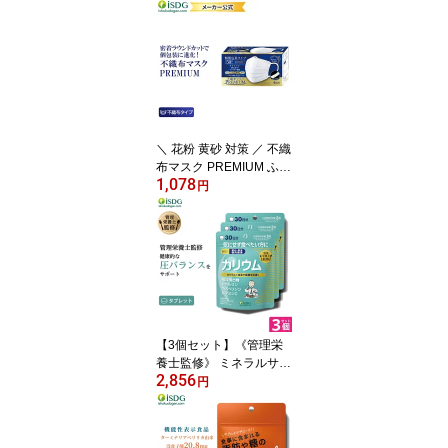
不織布カラーマスク / 女
性最適 マスク 立体型 グ
レージュ マスク 淡色マ
スク 不織布 立体 カラー
マスク ISDG 立体型マス
ク スパンレース スパン
マスク SPUN MASK 立
体マスク 不織布 医食同
＼ 花粉 黄砂 対策 ／ 不織
源
布マスク PREMIUM ふつ
1,078
う 50枚入 立体型不織布
円
マスク 3層構造 使い捨て
マスク 白 ホワイト マス
ク 不織布 大人用 男性用
高密度フィルター ウイル
ス 防護 ISDG 医食同源 is
dg 医食同源 ドットコム
【3個セット】《管理栄
養士監修》 ミネラルサポ
2,856
ート サプリ カリウム 90
円
粒 3袋 90日分 サプリメ
ント クエン酸 ビタミン
カゼイン isdg 医食同源