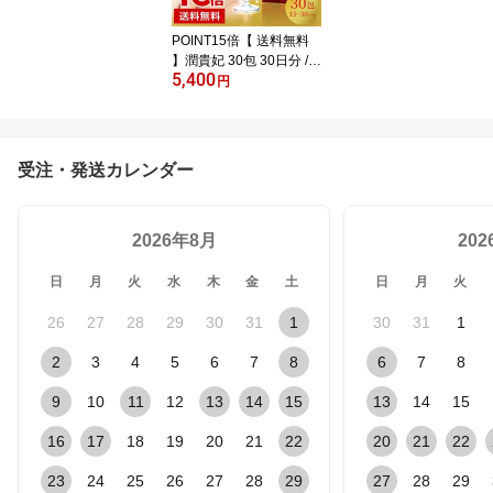
POINT15倍【 送料無料
】潤貴妃 30包 30日分 /
5,400
コラーゲン サプリ 美容
円
サプリメント 燕の巣 ツ
バメの巣 プラセンタ コ
ラーゲン ヒアルロン酸
エラスチン セラミド EG
受注・発送カレンダー
F ツバメの巣 鮫軟骨 フィ
ッシュ 酵素 食物繊維 コ
ンドロイチン シアル酸 is
2026年8月
dg 医食同源 ドットコム
20
日
月
火
水
木
金
土
日
月
火
26
27
28
29
30
31
1
30
31
1
2
3
4
5
6
7
8
6
7
8
9
10
11
12
13
14
15
13
14
15
16
17
18
19
20
21
22
20
21
22
23
24
25
26
27
28
29
27
28
29