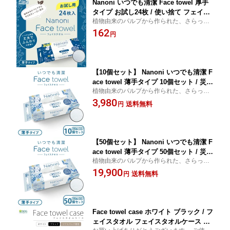
Nanoni いつでも清潔 Face towel 厚手
タイプ お試し24枚 / 使い捨て フェイス
植物由来のパルプから作られた、さらっと
タオル クレンジング タオル 衛生用品
なめらかな肌触りの使い捨てタオル！ ご使
162
顔 吸水性 業務用 エンボス加工 タオル
円
用状況に合わせた取り出し方2WAY仕様！
キッチンペーパー レーヨン スポーツ 汗
使い捨てでいつでも清潔・衛生的
拭き お手拭き 介護 タオル 生地 赤ちゃ
ん ガーゼ 代用
【10個セット】 Nanoni いつでも清潔 F
ace towel 薄手タイプ 10個セット / 災害
植物由来のパルプから作られた、さらっと
グッズ 災害時 防災グッズ 防災用品 災
なめらかな肌触りの使い捨てタオル！ ご使
3,980
害対策 フェイスタオル 使い捨て クレン
送料無料
円
用状況に合わせた取り出し方2WAY仕様！
ジング タオル 衛生用品 顔 吸水性 業務
使い捨てでいつでも清潔・衛生的
用 フェイスタオル キッチンペーパー レ
ーヨン スポーツ 汗拭き お手拭き
【50個セット】 Nanoni いつでも清潔 F
ace towel 薄手タイプ 50個セット / 災害
植物由来のパルプから作られた、さらっと
グッズ 災害時 防災グッズ 防災用品 災
なめらかな肌触りの使い捨てタオル！ ご使
19,900
害対策 フェイスタオル 使い捨て クレン
送料無料
円
用状況に合わせた取り出し方2WAY仕様！
ジング タオル 衛生用品 顔 吸水性 業務
使い捨てでいつでも清潔・衛生的
用 フェイスタオル キッチンペーパー レ
ーヨン スポーツ 汗拭き お手拭き
Face towel case ホワイト ブラック / フ
ェイスタオル フェイスタオルケース シ