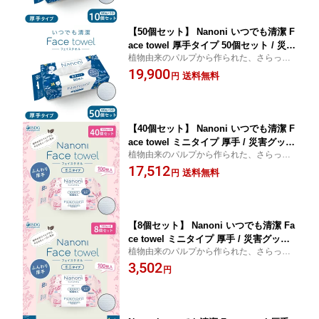
用 キッチンペーパー レーヨン スポーツ
汗拭き お手拭き 介護 タオル
【50個セット】 Nanoni いつでも清潔 F
ace towel 厚手タイプ 50個セット / 災害
植物由来のパルプから作られた、さらっと
グッズ 災害時 防災グッズ 防災用品 災
なめらかな肌触りの使い捨てタオル！ ご使
19,900
害対策 フェイスタオル 使い捨て クレン
送料無料
円
用状況に合わせた取り出し方2WAY仕様！
ジング タオル 衛生用品 顔 吸水性 業務
使い捨てでいつでも清潔・衛生的
用 フェイスタオル キッチンペーパー レ
ーヨン スポーツ 汗拭き
【40個セット】 Nanoni いつでも清潔 F
ace towel ミニタイプ 厚手 / 災害グッズ
植物由来のパルプから作られた、さらっと
災害時 防災グッズ 防災用品 災害対策
なめらかな肌触りの使い捨てタオル！ ご使
17,512
フェイスタオル 使い捨て クレンジング
送料無料
円
用状況に合わせた取り出し方2WAY仕様！
タオル 衛生用品 顔 吸水性 業務用 フェ
使い捨てでいつでも清潔・衛生的
イスタオル キッチンペーパー レーヨン
スポーツ 汗拭き お手拭き
【8個セット】 Nanoni いつでも清潔 Fa
ce towel ミニタイプ 厚手 / 災害グッズ
植物由来のパルプから作られた、さらっと
災害時 防災グッズ 防災用品 災害対策
なめらかな肌触りの使い捨てタオル！ ご使
3,502
フェイスタオル 使い捨て クレンジング
円
用状況に合わせた取り出し方2WAY仕様！
タオル 衛生用品 顔 吸水性 業務用 フェ
使い捨てでいつでも清潔・衛生的
イスタオル キッチンペーパー レーヨン
スポーツ 汗拭き お手拭き