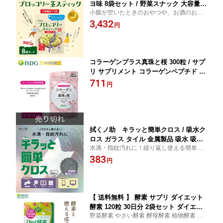
ヨ味 8袋セット / 野菜スナック 大容量
小腹が空いたときのおやつや、お酒のおつ
フライスナック フライチップス 乾燥 ス
まみにピッタリ！ 真空フライ製法でサクッ
3,432
ナック 真空フライ製法 スナック 菓子
円
と軽いやみつき食感！ ・香ばしい旨マヨが
おつまみ ドライ野菜 酒のつまみ 子供の
たまらない！七味醤油マヨ味
おやつ ブロッコリー 野菜チップス
コラーゲンプラス真珠と桜 300粒 / サプ
リ サプリメント コラーゲンペプチド ビ
タミンC 水溶性淡水真珠 桜の花
711
円
拭くノ助 キラッと簡単クロス / 吸水ク
ロス ガラス タイル 金属製品 吸水 吸い
水滴・指紋汚れに！繰り返し使える簡単ク
取る 拭き取り 耐久 キッチン 浴室 洗面
ロス！ 拭いた後に水滴が残りにくい
383
台 速乾性 水回り 鏡 水滴 台所 大判 ふき
円
ん 水切りマット isdg 医食同源 ドット
コム
【 送料無料 】 酵素 サプリ ダイエット
酵素 120粒 30日分 2袋セット ダイエッ
野菜酵素 やさい酵素 酵母酵素 植物酵素 酵
ト 在宅 サプリメント 美容 コレウスフ