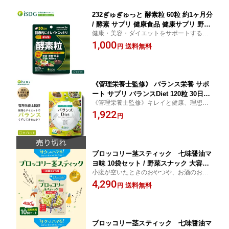
232ぎゅぎゅっと 酵素粒 60粒 約1ヶ月分
/ 酵素 サプリ 健康食品 健康サプリ 野菜
健康・美容・ダイエットをサポートするス
酵素 やさい酵素 植物酵素 酵素サプリ
タンダードな酵素サプリ！ 内容成分を232
1,000
植物発酵エキス isdg 医食同源 ドットコ
送料無料
円
種類の野菜や果物などを発酵熟成させた
ム
「植物発酵エキス」にリニューアル！
《管理栄養士監修》 バランス栄養 サポ
ート サプリ バランスDiet 120粒 30日分
《管理栄養士監修》キレイと健康、理想的
サプリメント カルニチン キャンドルブ
なバランスをサポート。
1,922
ッシュ ブラックジンジャー
円
ブロッコリー茎スティック 七味醤油マ
ヨ味 10袋セット / 野菜スナック 大容量
小腹が空いたときのおやつや、お酒のおつ
フライスナック フライチップス 乾燥 ス
まみにピッタリ！ 真空フライ製法でサクッ
4,290
ナック 真空フライ製法 スナック 菓子
送料無料
円
と軽いやみつき食感！ ・香ばしい旨マヨが
おつまみ ドライ野菜 酒のつまみ 子供の
たまらない！七味醤油マヨ味
おやつ ブロッコリー 野菜チップス
ブロッコリー茎スティック 七味醤油マ