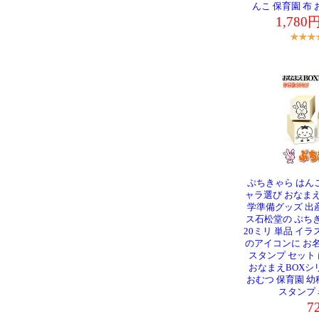
んこ 保育園 布
1,78
ぷちきゃら はんこ
ャラ選び おなまえ
学準備グッズ 出
ス石松堂の ぷちき
20ミリ 単品 イ
のアイコンに お
スタンプ セット
おなまえBOXシリ
おむつ 保育園 幼
スタンプ
7