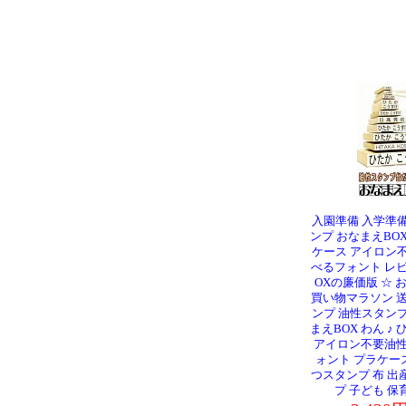
入園準備 入学準
ンプ おなまえBO
ケース アイロン
べるフォント レビ
OXの廉価版 ☆ 
買い物マラソン 送
ンプ 油性スタン
まえBOX わん ♪
アイロン不要油性
ォント プラケース
つスタンプ 布 出
プ 子ども 保