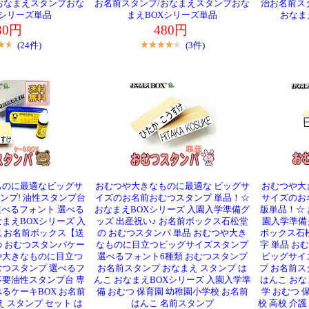
おなまえスタンプおな
お名前スタンプ/おなまえスタンプおな
治お名前ス
Xシリーズ単品
まえBOXシリーズ単品
おなま
80円
480円
(24件)
(3件)
ものに最適なビッグサ
おむつや大きなものに最適な ビッグサ
おむつや大
ンプ! 油性スタンプ台
イズのお名前おむつスタンプ 単品！☆
サイズのお
べるフォント 選べる
おなまえBOXシリーズ 入園入学準備グ
版単品！☆ 
なまえBOXシリーズ 入
ッズ 出産祝い♪ お名前ボックス石松堂
園入学準備
 お名前ボックス【送
の おむつスタンパ 単品 おむつや大き
ボックス石
の おむつスタンパケー
なものに目立つビッグサイズスタンプ
字 単品 
つや大きなものに目立つ
選べるフォント6種類 おむつスタンプ
ビッグサイ
むつスタンプ 選べるフ
お名前スタンプ おなまえ スタンプ は
プ お名前ス
不要油性スタンプ台 専
んこ おなまえBOXシリーズ 入園入学準
はんこ おな
るケーキBOX お名前
備 おむつ 保育園 幼稚園小学校 お名前
学 おむつ 
 スタンプ セット は
はんこ 名前スタンプ
校 高校 介