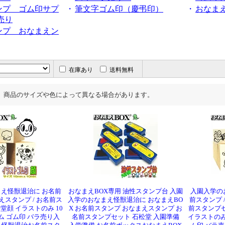
ンプ ゴム印サプ
・
筆文字ゴム印（慶弔印）
・
おなまえ
売り
ンプ おなまえン
在庫あり
送料無料
、商品のサイズや色によって異なる場合があります。
え怪獣退治に お名前
おなまえBOX専用 油性スタンプ台 入園
入園入学の
えスタンプ / お名前ス
入学のおなまえ怪獣退治に おなまえBO
前スタンプ 
堂顔 イラストのみ 10
X お名前スタンプ おなまえスタンプ お
前スタンプセ
青ゴム ゴム印 バラ売り入
名前スタンプセット 石松堂 入園準備
イラストのみ 1