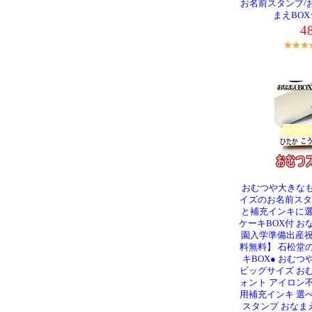
お名前スタンプ/
まえBO
4
おむつや大きな
イズのお名前スタ
と補充インキに選
ケーキBOX付 お
園入学準備出産祝
料無料】 石松堂
キBOX● おむ
ビッグサイズ お
ォント アイロン
用補充インキ 選べ
スタンプ おなまえ