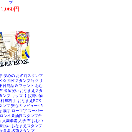
プ
1,060円
学 安心の お名前スタンプ
X ☆ 油性スタンプ台 クリ
る付属品 & フォント おむ
布 出産祝い おなまえスタ
タンプ キッズ【 お買い物
料無料 】 おなまえBOX
タンプ 安心のレビュー4.5
な 漢字 ローマ字 スーパー
イロン不要油性スタンプ台
 入園準備 入学 布 おむつ
出産祝い おなまえスタンプ
 保育園 名前スタンプ