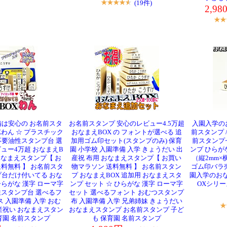
(19件)
2,9
備は安心の お名前スタ
お名前スタンプ 安心のレビュー4.5万超
入園入学の
Xわん ☆ プラスチック
おなまえBOX の フォントが選べる 追
前スタンプ 
不要油性スタンプ台 選
加用ゴム印セット(スタンプのみ) 保育
前スタンプ
ュー4万超 おなまえB
園 小学校 入園準備 入学 きょうだい 出
ンプ ひらが
おなまえスタンプ【 お
産祝 布用 おなまえスタンプ【 お買い
（縦2mm×
料無料 】 お名前スタ
物マラソン 送料無料 】 お名前スタン
ゴム印バラ
プ台だけ付いてる おな
プ おなまえBOX 追加用 おなまえスタ
園入学のおな
 ひらがな 漢字 ローマ字
ンプ セット ☆ ひらがな 漢字 ローマ字
OXシリ
スタンプ台 選べるフ
セット 選べるフォント おむつスタンプ
 入園準備 入学 おむ
布 入園準備 入学 兄弟姉妹 きょうだい
産祝い おなまえスタン
おなまえスタンプ お名前スタンプ 子ど
育園 名前スタンプ
も 保育園 名前スタンプ