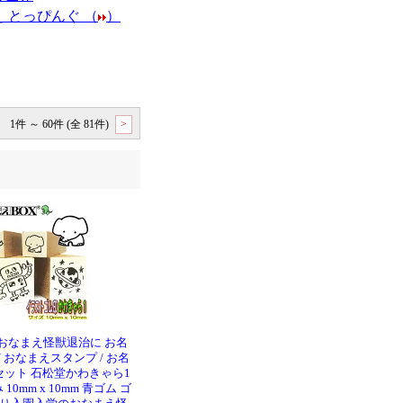
 とっぴんぐ （
）
1件 ～ 60件 (全 81件)
>
おなまえ怪獣退治に お名
/ おなまえスタンプ / お名
ット 石松堂かわきゃら1
0mm x 10mm 青ゴム ゴ