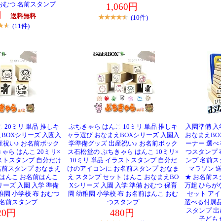
 おむつ 名前スタンプ
1,060円
0円
送料無料
(10件)
(11件)
 20ミリ 単品 推しキ
ぷちきゃら はんこ 10ミリ 単品 推しキ
入園準備 入
BOXシリーズ 入園入
ャラ選び おなまえBOXシリーズ 入園入
おなまえBO
産祝い♪ お名前ボック
学準備グッズ 出産祝い♪ お名前ボック
ーナー 選べ
ゃら はんこ 20ミリ×
ス石松堂の ぷちきゃら はんこ 10ミリ×
つスタンプ 
ラストスタンプ 自分だけ
10ミリ 単品 イラストスタンプ 自分だ
ンプ 名前ス
名前スタンプ おなまえ
けのアイコンに お名前スタンプ おなま
マラソン 送
 はんこ お名前はんこ
え スタンプ セット はんこ おなまえBO
★ お名前ス
ーズ 入園 入学 準備
Xシリーズ 入園 入学 準備 おむつ 保育
万超 ひらが
稚園 小学校 布 おむつ
園 幼稚園 小学校 布 お名前はんこ おむ
セット ア
 名前スタンプ
つスタンプ
選べる付属品
スタンプ 
20円
480円
子ども