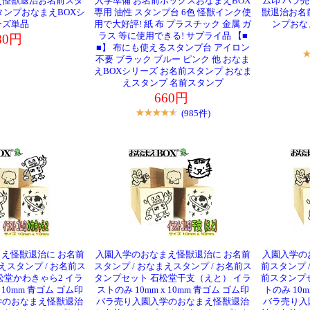
え怪獣退治お名前スタ
入学準備 お名前ボックスおなまえBOX
ム印 バラ
タンプおなまえBOXシ
専用 油性 スタンプ台 6色 怪獣インク使
獣退治お名
ーズ単品
用で大好評! 紙 布 プラスチック 金属 ガ
ンプおな
ラス 等に使用できる! サプライ品 【■
80円
■】 布にも使えるスタンプ台 アイロン
不要 ブラック ブルー ピンク 他 おなま
えBOXシリーズ お名前スタンプ おなま
えスタンプ 名前スタンプ
660円
(985件)
え怪獣退治に お名前
入園入学のおなまえ怪獣退治に お名前
入園入学の
えスタンプ / お名前ス
スタンプ / おなまえスタンプ / お名前ス
前スタンプ 
松堂かわきゃら2 イラ
タンプセット 石松堂干支（えと） イラ
前スタンプ
x 10mm 青ゴム ゴム印
ストのみ 10mm x 10mm 青ゴム ゴム印
トのみ 10m
学のおなまえ怪獣退治
バラ売り入園入学のおなまえ怪獣退治
バラ売り入