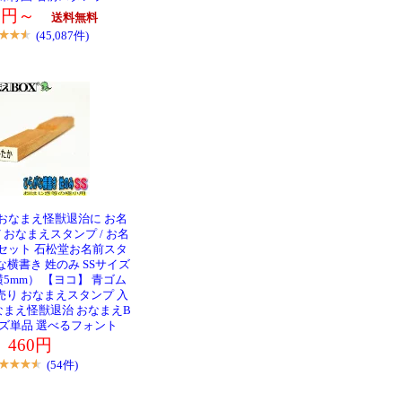
80円～
送料無料
(45,087件)
おなまえ怪獣退治に お名
/ おなまえスタンプ / お名
セット 石松堂お名前スタ
な横書き 姓のみ SSサイズ
横5mm） 【ヨコ】 青ゴム
売り おなまえスタンプ 入
まえ怪獣退治 おなまえB
ーズ単品 選べるフォント
460円
(54件)