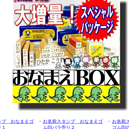
ンプ おなまえゴ
・
お名前スタンプ おなまえゴ
・
お名前
り１
ム印バラ売り２
ゴム印