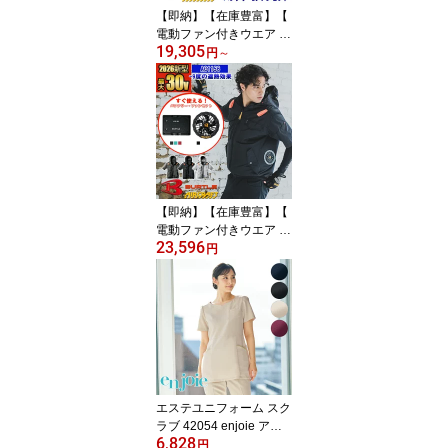
【即納】【在庫豊富】【
電動ファン付きウエア パ
19,305
ーツ 2026最新 】バッテ
円
～
リーファンセット (AC10
AC10-1 AC10-2-SET) バ
ートル エアークラフト A
IRCRAFT 空調作業服 [返
品・交換不可]
【即納】【在庫豊富】【
電動ファン付きウエア 2
23,596
026新セット 】エアーク
円
ラフトタクティカル半袖
ブルゾン AC1156-SET [2
025年モデル]【サイドフ
ァン仕様】【フルハーネ
ス対応】 BURTLE バー
トル AIRCRAFT 空調作
業服 [返品・交換不可]
エステユニフォーム スク
ラブ 42054 enjoie アン
6,828
ジョア LA BEAUTE ラ・
円