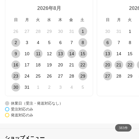
2026年8月
20
日
月
火
水
木
金
土
日
月
火
26
27
28
29
30
31
1
30
31
1
2
3
4
5
6
7
8
6
7
8
9
10
11
12
13
14
15
13
14
15
16
17
18
19
20
21
22
20
21
22
23
24
25
26
27
28
29
27
28
29
30
31
1
2
3
4
5
休業日（受注・発送対応なし）
受注対応のみ
発送対応のみ
383件
ショップメニュー