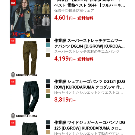
ベスト 電熱ベスト 5044 【フルハーネス
保温性◎最新防寒ウェア
対応】 BURTLE バートル 作業着 ワー
4,601
クウェア 防寒服 防寒着 [サーモクラフ
送料無料
円
～
ト対応] [返品・交換不可]
作業服 スーパーストレッチデニムワー
クパンツ DG104 [D.GROW] KURODAR
スーパーストレッチ素材のデニムパンツ
UMA クロダルマ 作業着 ワークウェア
4,199
ワークユニフォーム 防寒服 防寒着
送料無料
円
～
作業服 シェフカーゴパンツ DG124 [D.G
ROW] KURODARUMA クロダルマ 作業
ゆったりとしたシルエットとウエストゴム
着 ワークウェア ワークユニフォーム 防
で楽に軽い感覚で穿きこなせるシェフカー
3,319
寒服 防寒着
円
～
ゴパンツ。
作業服 ワイドジョガーカーゴパンツ DG
125 [D.GROW] KURODARUMA クロダ
ゆったりとしたシルエットで動きやすいワ
ルマ 作業着 ワークウェア ワークユニフ