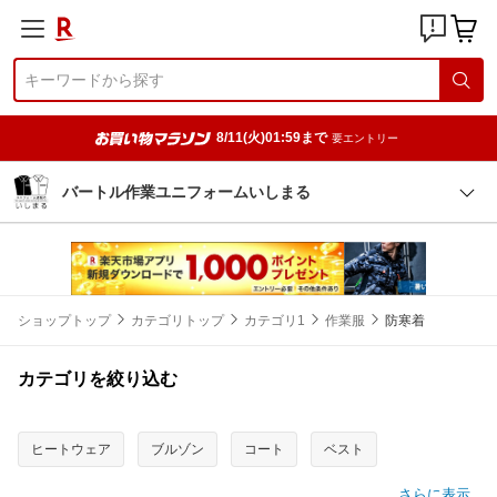
8/11(火)01:59まで
要エントリー
バートル作業ユニフォームいしまる
ショップトップ
カテゴリトップ
カテゴリ1
作業服
防寒着
カテゴリを絞り込む
ヒートウェア
ブルゾン
コート
ベスト
さらに表示