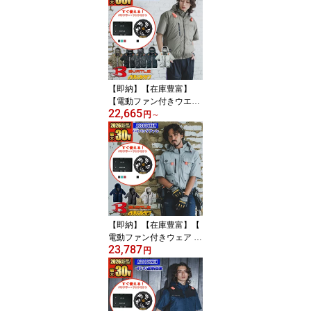
B-SET [ハイバックファ
ン]【フルハーネス対応】
BURTLE バートル AIRC
RAFT 空調作業服 [返品・
交換不可]
【即納】【在庫豊富】
【電動ファン付きウエア
22,665
パーツ 2026新セット】N
円
～
EW AC半袖ブルゾン AC
2096HB-SET [ハイバッ
クファン]【フルハーネス
対応】 BURTLE バート
ル AIRCRAFT 空調作業
服 [返品・交換不可]
【即納】【在庫豊富】【
電動ファン付きウェア 2
23,787
026新セット 】エアーク
円
ラフトタクティカル半袖
ブルゾン AC2036NEW-S
ET [2025モデル]【アーム
ハイバックファン仕様】