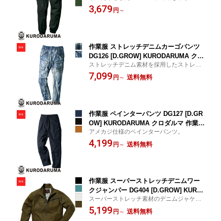
イドジョガーパンツ。
3,679
ォーム 防寒服 防寒着
円
～
作業服 ストレッチデニムカーゴパンツ
DG126 [D.GROW] KURODARUMA クロ
ストレッチデニム素材を採用したストレス
ダルマ 作業着 ワークウェア ワークユニ
フリーのカーゴバンツ。
7,099
フォーム 防寒服 防寒着
送料無料
円
～
作業服 ペインターパンツ DG127 [D.GR
OW] KURODARUMA クロダルマ 作業着
アメカジ仕様のベインターパンツ。
ワークウェア ワークユニフォーム 防寒
4,199
服 防寒着
送料無料
円
～
作業服 スーパーストレッチデニムワー
クジャンパー DG404 [D.GROW] KURO
スーパーストレッチ素材のデニムジャケッ
DARUMA クロダルマ 作業着 ワークウ
ト
5,199
ェア ワークユニフォーム 防寒服 防寒着
送料無料
円
～