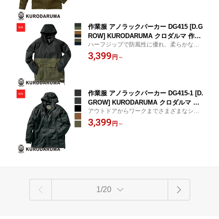
作業服 アノラックパーカー DG415 [D.G
ROW] KURODARUMA クロダルマ 作業
ハーフジップで防風性に優れ、柔らかな肌
着 ワークウェア ワークユニフォーム 防
触りが特徴です。
3,399
寒服 防寒着
円
～
作業服 アノラックパーカー DG415-1 [D.
GROW] KURODARUMA クロダルマ 作
アウトドアからワークまでさまざまなシー
業着 ワークウェア ワークユニフォーム
ンに適したアノラックバーカー。
3,399
防寒服 防寒着
円
～
1/20