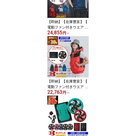
【フルハーネス対応】 B
URTLE バートル AIRCR
AFT 空調作業服 [返品・
交換不可]
【即納】【在庫豊富】【
電動ファン付きウエア パ
24,855
ーツ 2026新セット 】エ
円
～
アークラフトフーディ半
袖ブルゾン AC1196NEW
-SET [2026年モデル]
【フルハーネス対応】 B
URTLE バートル AIRCR
AFT 空調作業服 [返品・
交換不可]
【即納】【在庫豊富】【
電動ファン付きウエア パ
22,763
ーツ 2026新セット】エ
円
～
アークラフトフーディベ
スト AC1194NEW-SET
[2026年モデル] 【フルハ
ーネス対応】 BURTLE
バートル AIRCRAFT 空
調作業服 空調ベスト [返
品・交換不可]