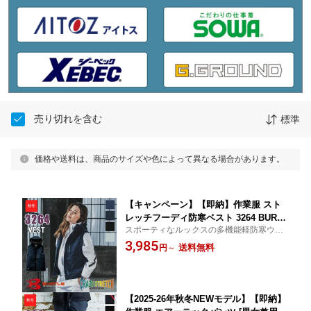
売り切れを含む
標準
価格や送料は、商品のサイズや色によって異なる場合があります。
【キャンペーン】【即納】作業服 スト
レッチフーディ防寒ベスト 3264 BURTL
スポーティなルックスの多機能軽防寒ウェ
E バートル 作業着 現場服 ワークウェア
ア
3,985
クレイジーストレッチ ユニセックス [秋
送料無料
円
～
冬用] [返品・交換不可]
【2025-26年秋冬NEWモデル】【即納】