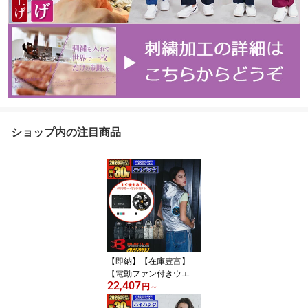
ショップ内の注目商品
【即納】【在庫豊富】
【電動ファン付きウエア
22,407
パーツ 2026新セット】N
円
～
EW ACベスト AC2094H