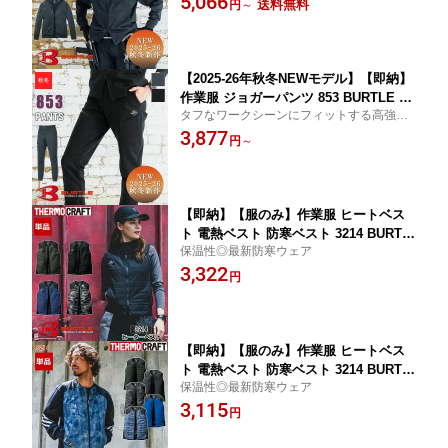
5,066
送料無料
円
～
ーティリティ性を追求したテックウェア
[秋冬用] [返品・交換不可]
【2025-26年秋冬NEWモデル】【即納】
作業服 ジョガーパンツ 853 BURTLE バ
タフなワークシーンにフィットする高強度
ートル 作業靴 ユニセックス [返品・交
なコーデュラニットを使用し スポーツのユ
3,877
換不可]
円
～
ーティリティ性を追求したテックウェア
【即納】【服のみ】作業服 ヒートベス
ト 電熱ベスト 防寒ベスト 3214 BURTL
保温性◎最新防寒ウェア
E バートル 作業着 ワークウェア 防寒服
3,322
防寒着 [23-24年モデル] [サーモクラフト
円
対応] [返品・交換不可]
【即納】【服のみ】作業服 ヒートベス
ト 電熱ベスト 防寒ベスト 3214 BURTL
保温性◎最新防寒ウェア
E バートル 作業着 ワークウェア 防寒服
3,115
防寒着 [サーモクラフト対応] [返品・交
円
換不可]