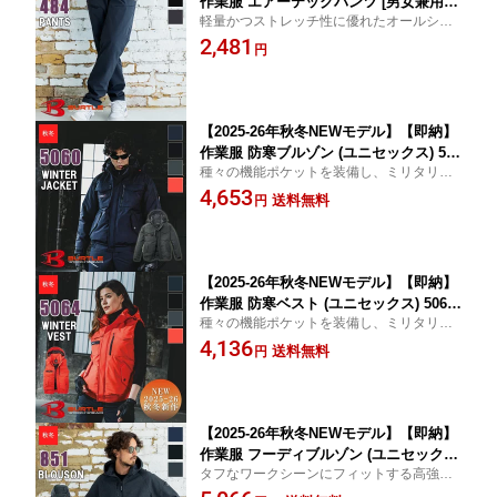
作業服 エアーテックパンツ [男女兼用] 4
軽量かつストレッチ性に優れたオールシー
84 BURTLE バートル 作業着 現場服 グ
ズン対応パンツ
2,481
リーン ブラック グレー ズボン [返品・
円
交換不可]
【2025-26年秋冬NEWモデル】【即納】
作業服 防寒ブルゾン (ユニセックス) 506
種々の機能ポケットを装備し、ミリタリー
0 BURTLE バートル クレイジーストレ
エッセンスを注入したユーティリティ防寒
4,653
ッチ 作業着 現場服 ワークウェア [5031
送料無料
円
SERIES] [秋冬用] [返品・交換不可]
【2025-26年秋冬NEWモデル】【即納】
作業服 防寒ベスト (ユニセックス) 5064
種々の機能ポケットを装備し、ミリタリー
BURTLE バートル クレイジーストレッ
エッセンスを注入したユーティリティ防寒
4,136
チ 作業着 現場服 ワークウェア [5031SE
送料無料
円
RIES] [秋冬用] [返品・交換不可]
【2025-26年秋冬NEWモデル】【即納】
作業服 フーディブルゾン (ユニセック
タフなワークシーンにフィットする高強度
ス) 851 BURTLE バートル クレイジース
なコーデュラニットを使用し スポーツのユ
トレッチ 作業着 現場服 ワークウェア