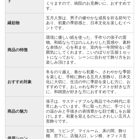
ト
くりますので、病院のお見舞いに、おすすめで
す。
五月人形は、男子の健やかな成長を祈る節句で
縁起物
あり、初夏の季節感と、日本文化を楽しむイベ
ントです。
環境に優しい紙を使った、手作りの張子の置
物。和紙ならではのふんわりした質感や、素朴
な表情が、心を和ませ、室内を一年間明るい雰
商品の特徴
囲気にしてくれます。こいのぼりが五個１セッ
トになっており、シーンに合わせて飾り方をお
楽しみ頂けます。
冬をのり越え、春から初夏へ、さわやかな季節
を楽しむ、手軽に飾れる五月人形飾り。日本文
おすすめ対象
化に大切に、生活の中に季節を楽しむ方に、お
すすめです。おしゃれな和テイストが好きな方
に、和雑貨が好きな方におすすめです。
張子は、サスティナブルな商品で今の時代に非
常にあっています。手に取った方に、手づくり
商品の魅力
の温かみと手描きの表情豊かな顔で癒しをお届
けします。初夏を迎えるのにふさわしい五月人
形飾りです。
玄関、リビング、マイルーム、床の間、飾り
棚、窓下に。店舗入口、レジ横、オフィス玄
使用シーン