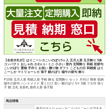
【名前木札付】はりこーシカこいのぼり5ヶ入 五月人形 五月飾り 5体
コンパクト おしゃれ かわいい ミニ 小さい 室内 玄関飾り 和紙 初節句
こいのぼり 置物 手作り お祝い 贈り物 ギフト こどもの日 和雑貨 はり
こーしか マトリョーシカ 張子 鯉のぼり 端午の節句 飾り
P10倍 五月人形 和紙人形 手軽 飾る 玄関飾り セット 片付け 簡単 収納
端午の節句 ハンドメイド 置くだけ 安い 鯉のぼり 5ケ 5個 フタ付 張り
子 鯉 立札 名前札 創作人形 張子類
商品情報
張子のマトリョーシカことはりこーシカ”!!大き