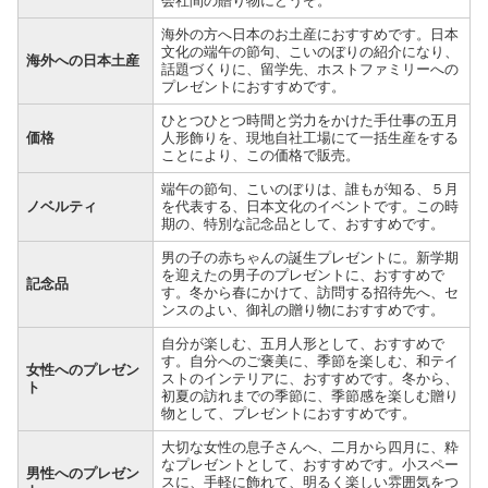
会社間の贈り物にどうぞ。
海外の方へ日本のお土産におすすめです。日本
文化の端午の節句、こいのぼりの紹介になり、
海外への日本土産
話題づくりに、留学先、ホストファミリーへの
プレゼントにおすすめです。
ひとつひとつ時間と労力をかけた手仕事の五月
価格
人形飾りを、現地自社工場にて一括生産をする
ことにより、この価格で販売。
端午の節句、こいのぼりは、誰もが知る、５月
ノベルティ
を代表する、日本文化のイベントです。この時
期の、特別な記念品として、おすすめです。
男の子の赤ちゃんの誕生プレゼントに。新学期
を迎えたの男子のプレゼントに、おすすめで
記念品
す。冬から春にかけて、訪問する招待先へ、セ
ンスのよい、御礼の贈り物におすすめです。
自分が楽しむ、五月人形として、おすすめで
す。自分へのご褒美に、季節を楽しむ、和テイ
女性へのプレゼン
ストのインテリアに、おすすめです。冬から、
ト
初夏の訪れまでの季節に、季節感を楽しむ贈り
物として、プレゼントにおすすめです。
大切な女性の息子さんへ、二月から四月に、粋
なプレゼントとして、おすすめです。小スペー
男性へのプレゼン
スに、手軽に飾れて、明るく楽しい雰囲気をつ