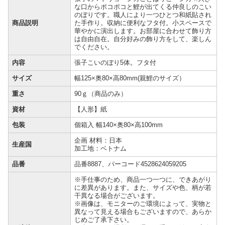
な口からポコポコと鯉が出てくる仲良しのこい
のぼりです。職人により一つひとつ和紙貼され
商品説明
た手作り。収納に便利なフタ付。小スペースで
華やかに演出します。お部屋に合わせて飾り方
は自由自在。自分好みの飾り方をして、楽しん
でください。
内容
張子こいのぼり5体。フタ付
サイズ
幅125×奥80×高80mm(親鯉のサイズ）
重さ
90ｇ（商品のみ）
資材
【人形】紙
包装
個箱入 幅140×奥80×高100mm
企画 材料：日本
生産国
加工地：ベトナム
品番
品番8887、バーコード4528624059205
※手仕事のため、商品一つ一つに、できあがり
に差異があります。また、サイズや色、柄が若
干異なる場合がございます。
※画像は、モニターのご環境によって、実物と
異なって見える場合もございますので、あらか
じめご了承下さい。