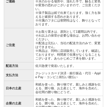
ご連絡
※水のかかる場所や、濡れた手で、触ると変色
や変形の恐れがございますので、ご注意くださ
い。
※張子製品は紙で出来ております。強く力を加
えると破損する恐れがあります。
※付属のフタには密閉性はなく、飾りとなって
おります。
※お取り置きは、原則として1週間以内です。
それ以上の保管が必要な場合は、お問い合わせ
ください。
※配送は元払い、当社の配送方法のみで、変更
ご注意
はできません。
※商品は、同時に店頭販売しています。確認し
ておりますが、時間差で在庫がなくなることも
ございます。あらかじめご了承を願います。
配送方法
佐川急便で発送いたします。
クレジットカード決済・銀行振込・代引・Appl
支払方法
e Pay・コンビニ前払い後払い
和紙を使った、飾り物です。親しみと感謝を伝
日本の土産
える、贈り物、お土産として、海外を含めた、
会社間の贈り物にどうぞ。
和紙を使った、飾り物です。親しみと感謝を伝
企業の土産
える、贈り物、お土産として、海外を含めた、