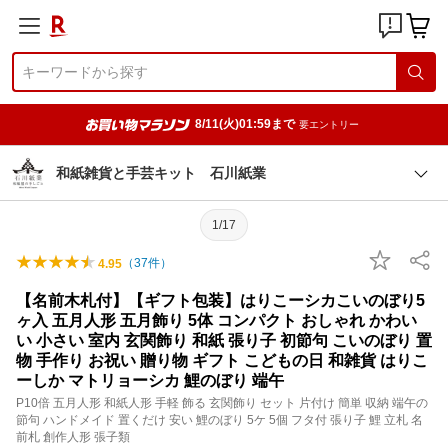
8/11(火)01:59まで
要エントリー
和紙雑貨と手芸キット 石川紙業
1/17
（
37
件）
4.95
【名前木札付】【ギフト包装】はりこーシカこいのぼり5
ヶ入 五月人形 五月飾り 5体 コンパクト おしゃれ かわい
い 小さい 室内 玄関飾り 和紙 張り子 初節句 こいのぼり 置
物 手作り お祝い 贈り物 ギフト こどもの日 和雑貨 はりこ
ーしか マトリョーシカ 鯉のぼり 端午
P10倍 五月人形 和紙人形 手軽 飾る 玄関飾り セット 片付け 簡単 収納 端午の
節句 ハンドメイド 置くだけ 安い 鯉のぼり 5ケ 5個 フタ付 張り子 鯉 立札 名
前札 創作人形 張子類