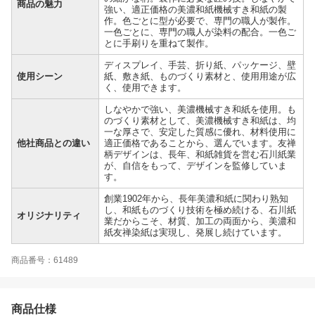
商品の魅力
強い、適正価格の美濃和紙機械すき和紙の製
作。色ごとに型が必要で、専門の職人が製作。
一色ごとに、専門の職人が染料の配合。一色ご
とに手刷りを重ねて製作。
ディスプレイ、手芸、折り紙、パッケージ、壁
使用シーン
紙、敷き紙、ものづくり素材と、使用用途が広
く、使用できます。
しなやかで強い、美濃機械すき和紙を使用。も
のづくり素材として、美濃機械すき和紙は、均
一な厚さで、安定した質感に優れ、材料使用に
他社商品との違い
適正価格であることから、選んでいます。友禅
柄デザインは、長年、和紙雑貨を営む石川紙業
が、自信をもって、デザインを監修していま
す。
創業1902年から、長年美濃和紙に関わり熟知
し、和紙ものづくり技術を極め続ける、石川紙
オリジナリティ
業だからこそ、材質、加工の両面から、美濃和
紙友禅染紙は実現し、発展し続けています。
商品番号：61489
商品仕様