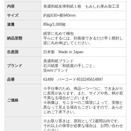
内容
美濃和紙友禅和紙１枚 もみしわ厚み加工済
サイズ
約縦630×横940mm
連量
85kg/1,000枚
紙管に丸めて梱包
納品形態
平らにするには、到着後できるだけ早く開封し
逆に丸め伸ばしてください。
生産国
日本製 Made in Japan
美濃和紙ブランド
ブランド
石川紙業「和紙屋の手しごと」
笑emiブランド
品番
61489 バーコード4532245614897
※手仕事のため、商品一つ一つに、できあがり
に差異があります。また、サイズや色、柄が若
干異なる場合がございます。
ご連絡
※画像は、モニターのご環境によって、実物と
異なって見える場合もございますので、あらか
じめご了承下さい。
※お取り置きは、原則として1週間以内です。
それ以上の保管が必要な場合は、お問い合わせ
ください。