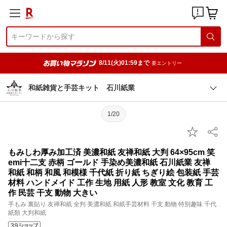
8/11(火)01:59まで
要エントリー
和紙雑貨と手芸キット 石川紙業
1/20
もみしわ厚み加工済 美濃和紙 友禅和紙 大判 64×95cm 笑
emi十二支 赤柄 ゴールド 手染め美濃和紙 石川紙業 友禅
和紙 和柄 和風 和模様 千代紙 折り紙 ちぎり絵 包装紙 手芸
材料 ハンドメイド 工作 生地 用紙 人形 教室 文化 教育 工
作 民芸 干支 動物 大きい
手もみ 裏貼り 友禅和紙 全判 美濃和紙 和紙手芸材料 干支 動物 特別趣味 千代
紙類 大判和紙