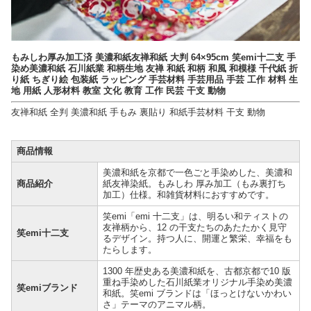
もみしわ厚み加工済 美濃和紙友禅和紙 大判 64×95cm 笑emi十二支 手
染め美濃和紙 石川紙業 和柄生地 友禅 和紙 和柄 和風 和模様 千代紙 折
り紙 ちぎり絵 包装紙 ラッピング 手芸材料 手芸用品 手芸 工作 材料 生
地 用紙 人形材料 教室 文化 教育 工作 民芸 干支 動物
友禅和紙 全判 美濃和紙 手もみ 裏貼り 和紙手芸材料 干支 動物
商品情報
美濃和紙を京都で一色ごと手染めした、美濃和
商品紹介
紙友禅染紙。もみしわ 厚み加工（もみ裏打ち
加工）仕様。和雑貨材料におすすめです。
笑emi「emi 十二支」は、明るい和ティストの
友禅柄から、12 の干支たちのあたたかく見守
笑emi十二支
るデザイン。持つ人に、開運と繁栄、幸福をも
たらします。
1300 年歴史ある美濃和紙を、古都京都で10 版
重ね手染めした石川紙業オリジナル手染め美濃
笑emiブランド
和紙。笑emi ブランドは「ほっとけないかわい
さ」テーマのアニマル柄。