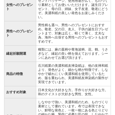
ゼントパッケージ、使用用途が広く、ものづく
女性へのプレゼン
り素材としてお使いいただけます。誕生日プレ
ト
ゼント、母の日、姉妹、女子友達、敬老にどう
ぞ。美濃和紙の美しい発色をお楽しみくださ
い。
男性柄も選べ、男性へのプレゼントにおすす
め。敬老、父の日、友人、子供の誕生日プレゼ
男性へのプレゼン
ントまで、対象は広く、軽くて薄く、丈夫な
ト
為、海外へ出張する男性へのプレゼントもおす
すめです。
種類には、麻の葉柄や青海波柄、花、鶴、うさ
縁起祈願開運
ぎなど、縁起の良い柄を揃えております。シー
ンにあわせてお選び頂けます。
石川紙業の美濃和紙友禅染紙は、他の友禅和紙
より、発色がよく、細かな柄が特徴です。しな
商品の特徴
やかで破れにくい美濃和紙を使用しているた
め、版を重ねられ、美濃和紙友禅染紙の製作が
実現できています。
日本文化が大好きな方。手作りが大好きな方。
おすすめ対象
和のテイストが大好きな男性、女性。
しなやかで強い、美濃和紙のため、ものづくり
素材として優れています。布では表現できな
い、鮮明な発色と、一枚一枚にある色とりどり
の細かな柄。製作に必要な匠の技。しなやかで