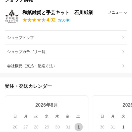
和紙雑貨と手芸キット 石川紙業
メニュー
4.92
（
950
件）
ショップトップ
ショップカテゴリ一覧
会社概要（支払・配送方法）
受注・発送カレンダー
2026年8月
20
日
月
火
水
木
金
土
日
月
火
26
27
28
29
30
31
1
30
31
1