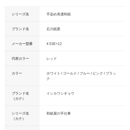
シリーズ名
手染め美濃和紙
ブランド名
石川紙業
メーカー型番
4.53E+12
代表カラー
レッド
カラー
ホワイト / ゴールド / ブルー / ピンク / ブラッ
ク
ブランド名
イシカワシギョウ
（カナ）
シリーズ名
和紙屋の手仕事
（カナ）