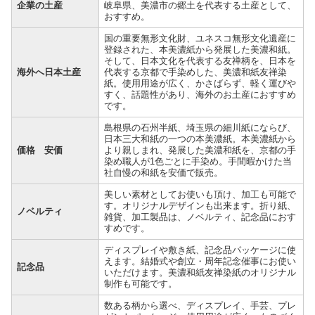
企業の土産
岐阜県、美濃市の郷土を代表する土産として、
おすすめ。
国の重要無形文化財、ユネスコ無形文化遺産に
登録された、本美濃紙から発展した美濃和紙。
そして、日本文化を代表する友禅柄を、日本を
海外へ日本土産
代表する京都で手染めした、美濃和紙友禅染
紙。使用用途が広く、かさばらず、軽く運びや
すく、話題性があり、海外のお土産におすすめ
です。
島根県の石州半紙、埼玉県の細川紙にならび、
日本三大和紙の一つの本美濃紙。本美濃紙から
価格 安価
より親しまれ、発展した美濃和紙を、京都の手
染め職人が1色ごとに手染め。手間暇かけた当
社自慢の和紙を安価で販売。
美しい素材としてお使いも頂け、加工も可能で
す。オリジナルデザインも出来ます。折り紙、
ノベルティ
雑貨、加工製品は、ノベルティ、記念品におす
すめです。
ディスプレイや敷き紙、記念品パッケージに使
えます。結婚式や創立・周年記念催事にお使い
記念品
いただけます。美濃和紙友禅染紙のオリジナル
制作も可能です。
数ある柄から選べ、ディスプレイ、手芸、プレ