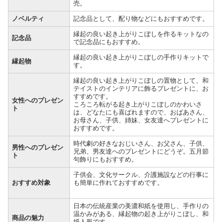
売。
ノベルティ
記念品として、配り物などにもおすすめです。
縁起の良い起き上がりこぼしを作るキットなの
記念品
で記念品にもおすすめ。
縁起の良い起き上がりこぼしの手作りキットで
縁起物
す。
縁起の良い起き上がりこぼしの置物として、和
テイストのインテリアに飾るプレゼントに、お
すすめです。
女性へのプレゼン
ころころ転がる起き上がりこぼしのかわいさ
ト
は、どなたにも喜ばれますので、おばあさん、
お母さん、子供、姉妹、女友達へプレゼントに
おすすめです。
時代劇の好きなおじいさん、お父さん、子供、
男性へのプレゼン
兄弟、男友達へのプレゼントにどうぞ。五月節
ト
句飾りにもおすすめ。
子供会、文化サークル、介護施設などの行事に
おすすめ対象
も簡単に作れておすすめです。
日本の伝統産業の美濃和紙を使用し、手作りの
温かみがある、縁起物の起き上がりこぼし、和
商品の魅力
紙人形です。