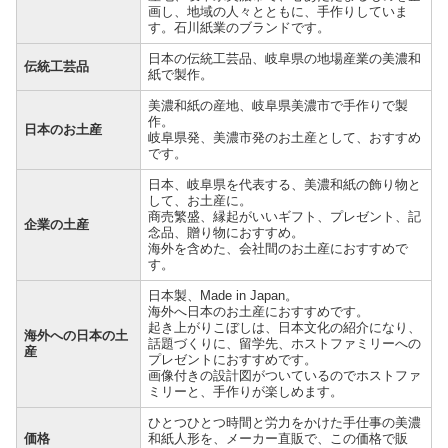
画し、地域の人々とともに、手作りしていま
す。石川紙業のブランドです。
日本の伝統工芸品、岐阜県の地場産業の美濃和
伝統工芸品
紙で製作。
美濃和紙の産地、岐阜県美濃市で手作りで製
作。
日本のお土産
岐阜県発、美濃市発のお土産として、おすすめ
です。
日本、岐阜県を代表する、美濃和紙の飾り物と
して、お土産に。
商売繁盛、縁起がいいギフト、プレゼント、記
企業の土産
念品、贈り物におすすめ。
海外を含めた、会社間のお土産におすすめで
す。
日本製、Made in Japan。
海外へ日本のお土産におすすめです。
起き上がりこぼしは、日本文化の紹介になり、
海外への日本の土
話題づくりに、留学先、ホストファミリーへの
産
プレゼントにおすすめです。
画像付きの設計図がついているのでホストファ
ミリーと、手作りが楽しめます。
ひとつひとつ時間と労力をかけた手仕事の美濃
価格
和紙人形を、メーカー直販で、この価格で販