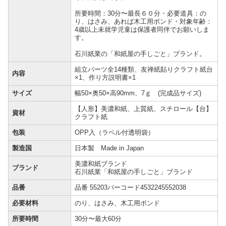
所要時間：30分〜最長６０分・必要道具：の
り、はさみ、あれば木工用ボンド・対象年齢：
4歳以上未就学児童は保護者同伴でお願いしま
す。
石川紙業の「和紙屋の手しごと」ブランド。
組立パーツ全14種類、友禅紙貼りクラフト紙台
内容
×1、作り方説明書×1
サイズ
幅50×奥50×高90mm、7ｇ (完成品サイズ)
【人形】美濃和紙、上質紙、スチロール【台】
資材
クラフト紙
包装
OPP入（ラベル付透明袋）
製造国
日本製 Made in Japan
美濃和紙ブランド
ブランド
石川紙業「和紙屋の手しごと」ブランド
品番
品番 55203バーコード4532245552038
必要材料
のり、はさみ、木工用ボンド
所要時間
30分〜最大60分