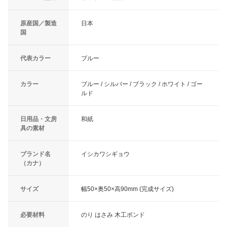
原産国／製造
日本
国
代表カラー
ブルー
カラー
ブルー / シルバー / ブラック / ホワイト / ゴー
ルド
日用品・文房
和紙
具の素材
ブランド名
イシカワシギョウ
（カナ）
サイズ
幅50×奥50×高90mm (完成サイズ)
必要材料
のり はさみ 木工ボンド