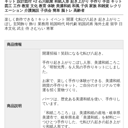
キット 設計図付 ×2 石川紙業 和紙人形 起き上がり 手作り 手芸 キット
図工 工作 教室 文化 教育 体験 美濃和紙 和風 子供 家族 和雑貨 レクリ
エーション 介護施設 子供会 簡単 脳トレ 高齢者
楽しく創作できる！キット イベント 開運 七転び八起き 起き上がりこ
ぼし 玄関飾り 飾り 業務用 戦国時代 時代劇 戦国武将 海外土産 留学 日
本文化 武士 侍 さむらい 将軍
商品情報
開運招福！笑顔になる七転び八起き。
手作り起き上がりこぼし人形、美濃和紙ころこ
ろ「明智光秀」を人気の手作りキットにしまし
た。
お家で、楽しく手作り体験ができる、美濃和紙
雑貨の手作りキット。ご自分のオリジナルで幸
運を招く置物づくり。
パーツは、歴史ある美濃和紙を使い、手作りし
ています。
商品説明
「和紙ころころ」は、美濃和紙の産地・岐阜県
美濃市で、岐阜県名産「美濃和紙」を材料に一
つひとつ手作りした、七転び八起きの起き上が
り和紙人形です。