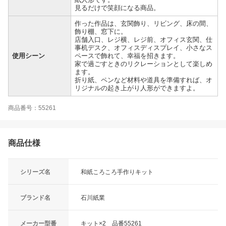
見るだけで笑顔になる商品。
作った作品は、玄関飾り、リビング、床の間、
飾り棚、窓下に。
店舗入口、レジ横、レジ前、オフィス玄関、仕
事机デスク、オフィスディスプレイ、小さなス
使用シーン
ペースで飾れて、幸福を招きます。
家で過ごすときのリクレーションとして楽しめ
ます。
折り紙、ペンなど材料や道具を準備すれば、オ
リジナルの起き上がり人形ができますよ。
商品番号：55261
商品仕様
シリーズ名
和紙ころころ手作りキット
ブランド名
石川紙業
メーカー型番
キット×2 品番55261