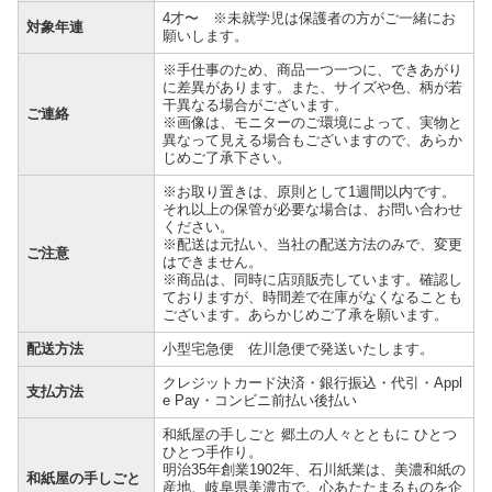
4才〜 ※未就学児は保護者の方がご一緒にお
対象年連
願いします。
※手仕事のため、商品一つ一つに、できあがり
に差異があります。また、サイズや色、柄が若
干異なる場合がございます。
ご連絡
※画像は、モニターのご環境によって、実物と
異なって見える場合もございますので、あらか
じめご了承下さい。
※お取り置きは、原則として1週間以内です。
それ以上の保管が必要な場合は、お問い合わせ
ください。
※配送は元払い、当社の配送方法のみで、変更
ご注意
はできません。
※商品は、同時に店頭販売しています。確認し
ておりますが、時間差で在庫がなくなることも
ございます。あらかじめご了承を願います。
配送方法
小型宅急便 佐川急便で発送いたします。
クレジットカード決済・銀行振込・代引・Appl
支払方法
e Pay・コンビニ前払い後払い
和紙屋の手しごと 郷土の人々とともに ひとつ
ひとつ手作り。
明治35年創業1902年、石川紙業は、美濃和紙の
和紙屋の手しごと
産地、岐阜県美濃市で、心あたたまるものを企