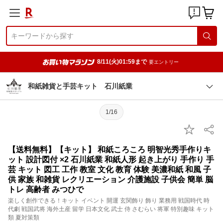
8/11(火)01:59まで
要エントリー
和紙雑貨と手芸キット 石川紙業
1/16
【送料無料】【キット】 和紙ころころ 明智光秀手作りキ
ット 設計図付 ×2 石川紙業 和紙人形 起き上がり 手作り 手
芸 キット 図工 工作 教室 文化 教育 体験 美濃和紙 和風 子
供 家族 和雑貨 レクリエーション 介護施設 子供会 簡単 脳
トレ 高齢者 みつひで
楽しく創作できる！キット イベント 開運 玄関飾り 飾り 業務用 戦国時代 時
代劇 戦国武将 海外土産 留学 日本文化 武士 侍 さむらい 将軍 特別趣味 キット
類 夏対策類