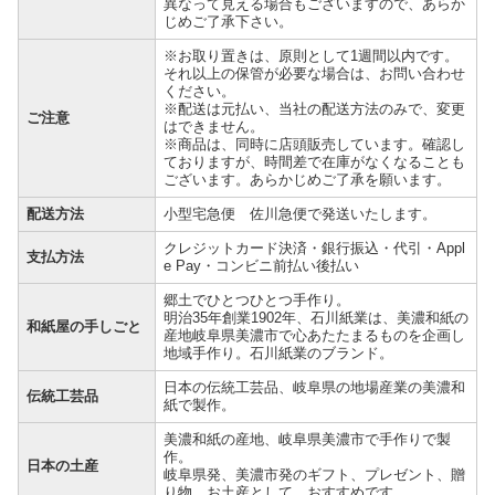
異なって見える場合もございますので、あらか
じめご了承下さい。
※お取り置きは、原則として1週間以内です。
それ以上の保管が必要な場合は、お問い合わせ
ください。
※配送は元払い、当社の配送方法のみで、変更
ご注意
はできません。
※商品は、同時に店頭販売しています。確認し
ておりますが、時間差で在庫がなくなることも
ございます。あらかじめご了承を願います。
配送方法
小型宅急便 佐川急便で発送いたします。
クレジットカード決済・銀行振込・代引・Appl
支払方法
e Pay・コンビニ前払い後払い
郷土でひとつひとつ手作り。
明治35年創業1902年、石川紙業は、美濃和紙の
和紙屋の手しごと
産地岐阜県美濃市で心あたたまるものを企画し
地域手作り。石川紙業のブランド。
日本の伝統工芸品、岐阜県の地場産業の美濃和
伝統工芸品
紙で製作。
美濃和紙の産地、岐阜県美濃市で手作りで製
作。
日本の土産
岐阜県発、美濃市発のギフト、プレゼント、贈
り物、お土産として、おすすめです