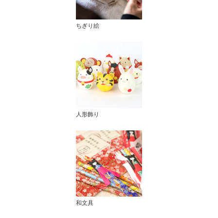
ちぎり絵
人形飾り
和文具