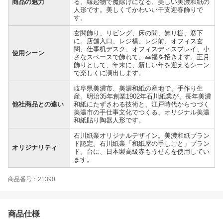
商品の魅力
る、縁起物で魔除けになる、美しい美濃和紙の
人形です。美しくてかわいい干支迎春飾りで
す。
玄関飾り、リビング、床の間、飾り棚、窓下
に。店舗入口、レジ横、レジ前、オフィス玄
関、仕事机デスク、オフィスディスプレイ、小
使用シーン
さなスペースで飾れて、幸福を招きます。正月
飾りとして、年末に、新しい年を迎えるシーン
で楽しくに演出します。
岐阜県美濃市、美濃和紙の産地で、手作り生
産。明治35年創業1902年石川紙業が、長年美濃
他社商品との違い
和紙にたずさわる技術と、江戸時代からつづく
美濃市の手仕事文化でつくる、オリジナル美濃
和紙貼り陶器人形です。
石川紙業オリジナルデザイン。美濃和紙ブラン
ド認定。石川紙業「和紙屋の手しごと」ブラン
オリジナリティ
ド。台に、日本製高級赤もうせんを使用してい
ます。
商品番号：21390
商品仕様