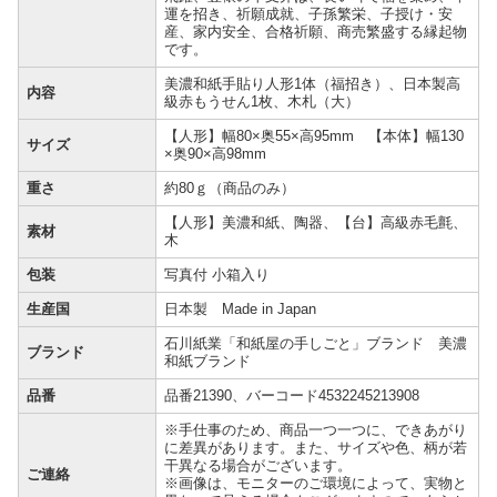
運を招き、祈願成就、子孫繁栄、子授け・安
産、家内安全、合格祈願、商売繁盛する縁起物
です。
美濃和紙手貼り人形1体（福招き）、日本製高
内容
級赤もうせん1枚、木札（大）
【人形】幅80×奥55×高95mm 【本体】幅130
サイズ
×奥90×高98mm
重さ
約80ｇ（商品のみ）
【人形】美濃和紙、陶器、【台】高級赤毛氈、
素材
木
包装
写真付 小箱入り
生産国
日本製 Made in Japan
石川紙業「和紙屋の手しごと」ブランド 美濃
ブランド
和紙ブランド
品番
品番21390、バーコード4532245213908
※手仕事のため、商品一つ一つに、できあがり
に差異があります。また、サイズや色、柄が若
干異なる場合がございます。
ご連絡
※画像は、モニターのご環境によって、実物と