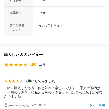
本体横幅
80mm
本体高さ
95mm
ブランド名
イシカワシギョウ
（カナ）
購入した人のレビュー
4.90
（
10
件）
夫婦にしてみました
一緒に購入したもう一体と並べて楽しんでます。 干支の置物は、
「夫婦のうさぎ」に見えるもの(2体セットはほとんど親子設定な
んですよ
ね
さらに表示
su-chan-pa
さん
2023/01/21