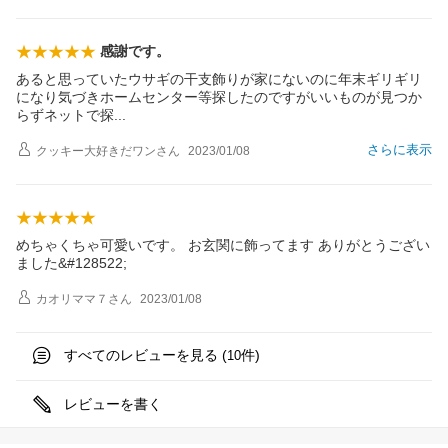
感謝です。
あると思っていたウサギの干支飾りが家にないのに年末ギリギリ
になり気づきホームセンター等探したのですがいいものが見つか
らずネットで
探
さらに表示
クッキー大好きだワン
さん
2023/01/08
めちゃくちゃ可愛いです。 お玄関に飾ってます ありがとうござい
ました&#128522;
カオリママ７
さん
2023/01/08
すべてのレビューを見る (
件)
10
レビューを書く