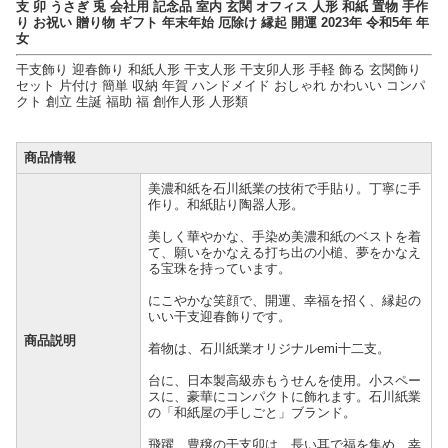
支 卯 うさぎ 兎 会社用 記念品 室内 玄関 オフィス 人形 和紙 置物 手作
り お祝い 贈り物 ギフト 年末年始 厄除け 縁起 開運 2023年 令和5年 年
女
干支飾り 迎春飾り 和紙人形 干支人形 干支卯人形 手軽 飾る 玄関飾り
セット 片付け 簡単 収納 年賀 ハンドメイド おしゃれ かわいい コンパ
クト 創立 生誕 福助 福 創作人形 人形類
商品情報
美濃和紙を石川紙業の技術で手貼り。丁寧に手
作り。和紙貼り陶器人形。
美しく華やかな、手染め美濃和紙のベストを着
て、願いをかなえる打ち出の小槌、夢をかなえ
る宝珠を持っています。
にこやかな笑顔で、開運、幸福を招く、縁起の
いい干支迎春飾りです。
商品説明
着物は、石川紙業オリジナルemi十二支。
台に、日本製高級赤もうせんを使用。小スペー
スに、豪華にコンパクトに飾れます。石川紙業
の「和紙屋の手しごと」ブランド。
飛躍、豊穣の干支卯は、長い耳で福を集め、幸