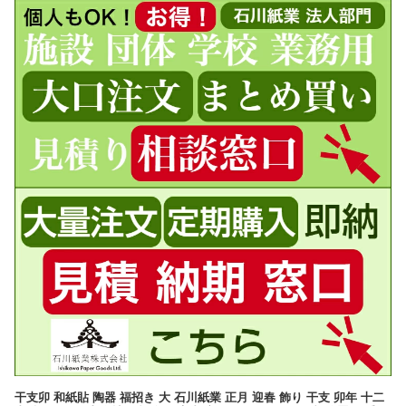
干支卯 和紙貼 陶器 福招き 大 石川紙業 正月 迎春 飾り 干支 卯年 十二