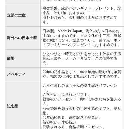
商売繁盛、縁起がいいギフト、プレゼント、記
念品、贈り物におすすめ。
企業の土産
海外を含めた、会社間のお土産におすすめで
す。
日本製、Made in Japan。海外の方へ日本のお
土産におすすめです。日本文化の十二支、縁起
海外への日本土産
物の紹介になり、話題づくりに、留学先、ホス
トファミリーへのプレゼントにおすすめです。
ひとつひとつ時間と労力をかけた手仕事の美濃
価格
和紙人形を、メーカー直販で、この価格で販
売。
卯年の記念品として、年末年始の配り物お年賀
ノベルティ
や、福袋の特別な御礼品としておすすめです。
卯年生まれの赤ちゃんの誕生記念品プレゼン
ト。
入学祝い、進学祝いギフト。
就職祝いプレゼント。卯年に特別な時を迎える
方。
記念品
商売繁盛を願う会社の年末年始のギフト、贈り
物。
卯年の経営者、創立記念の記念品。
新築祝い、改築祝い。
受験される方、合格祈願プレゼント。