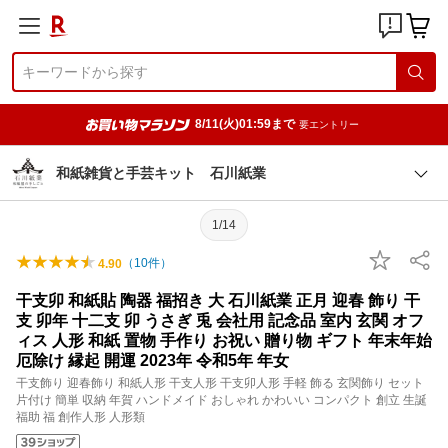
8/11(火)01:59まで
要エントリー
和紙雑貨と手芸キット 石川紙業
1/14
（
10
件）
4.90
干支卯 和紙貼 陶器 福招き 大 石川紙業 正月 迎春 飾り 干
支 卯年 十二支 卯 うさぎ 兎 会社用 記念品 室内 玄関 オフ
ィス 人形 和紙 置物 手作り お祝い 贈り物 ギフト 年末年始
厄除け 縁起 開運 2023年 令和5年 年女
干支飾り 迎春飾り 和紙人形 干支人形 干支卯人形 手軽 飾る 玄関飾り セット
片付け 簡単 収納 年賀 ハンドメイド おしゃれ かわいい コンパクト 創立 生誕
福助 福 創作人形 人形類