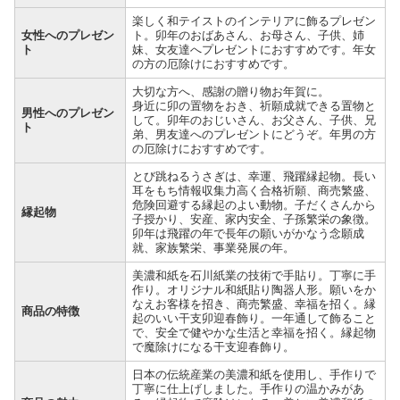
楽しく和テイストのインテリアに飾るプレゼン
女性へのプレゼン
ト。卯年のおばあさん、お母さん、子供、姉
ト
妹、女友達へプレゼントにおすすめです。年女
の方の厄除けにおすすめです。
大切な方へ、感謝の贈り物お年賀に。
身近に卯の置物をおき、祈願成就できる置物と
男性へのプレゼン
して。卯年のおじいさん、お父さん、子供、兄
ト
弟、男友達へのプレゼントにどうぞ。年男の方
の厄除けにおすすめです。
とび跳ねるうさぎは、幸運、飛躍縁起物。長い
耳をもち情報収集力高く合格祈願、商売繁盛、
危険回避する縁起のよい動物。子だくさんから
縁起物
子授かり、安産、家内安全、子孫繁栄の象徴。
卯年は飛躍の年で長年の願いがかなう念願成
就、家族繁栄、事業発展の年。
美濃和紙を石川紙業の技術で手貼り。丁寧に手
作り。オリジナル和紙貼り陶器人形。願いをか
なえお客様を招き、商売繁盛、幸福を招く。縁
商品の特徴
起のいい干支卯迎春飾り。一年通して飾ること
で、安全で健やかな生活と幸福を招く。縁起物
で魔除けになる干支迎春飾り。
日本の伝統産業の美濃和紙を使用し、手作りで
丁寧に仕上げしました。手作りの温かみがあ