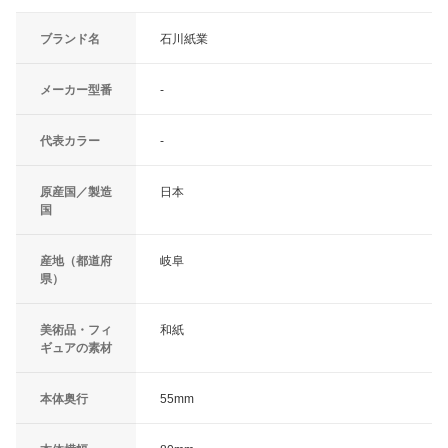
ブランド名
石川紙業
メーカー型番
-
代表カラー
-
原産国／製造
日本
国
産地（都道府
岐阜
県）
美術品・フィ
和紙
ギュアの素材
本体奥行
55mm