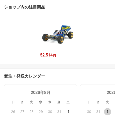
ショップ内の注目商品
52,514
円
受注・発送カレンダー
2026年8月
20
日
月
火
水
木
金
土
日
月
火
26
27
28
29
30
31
1
30
31
1