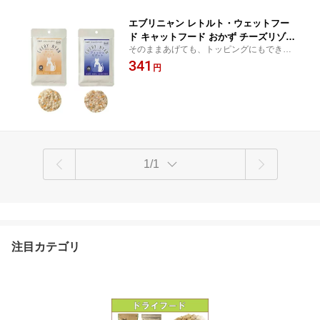
エブリニャン レトルト・ウェットフー
ド キャットフード おかず チーズリゾッ
そのままあげても、トッピングにもできる
ト/フィッシュリゾット/全ステージ対応
ごちそう
341
(50g入) アニマルワン 国産 無添加 自然
円
食品 | ペットフード ウェット ウエット
フード 子猫 ネコフード ペット用品 ペ
ットグッズ
1/1
注目カテゴリ