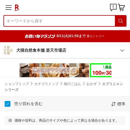
8/11(火)01:59まで
要エントリー
犬猫自然食本舗 楽天市場店
ショップトップ
カテゴリトップ
猫のごはん
おかず
エブリニャン
シリーズ
売り切れを含む
標準
価格や送料は、商品のサイズや色によって異なる場合があります。