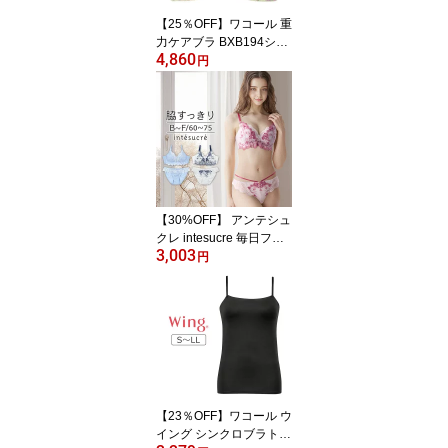
【25％OFF】ワコール 重
力ケアブラ BXB194シリ
4,860
ーズ ノンワイヤーブラ D
円
EFカップ アンダー65/70/
75/80/85cm BXB194
【30%OFF】 アンテシュ
クレ intesucre 毎日フィ
3,003
ットブラ すっきり脇高タ
円
イプ ブラセット くっき
り谷間メイク BCDEFカ
ップ アンダー60/65/70/7
5cm IBT387S
【23％OFF】ワコール ウ
イング シンクロブラトッ