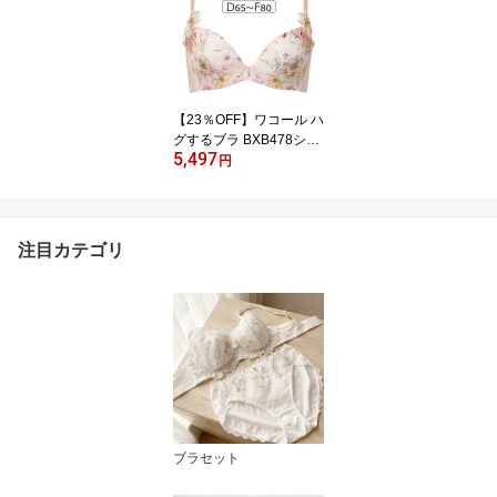
り谷間メイク BCDEFカ
ップ アンダー60/65/70/7
5cm IBT395S
【23％OFF】ワコール ハ
グするブラ BXB478シリ
5,497
ーズ ブラジャー単品 DE
円
Fカップ アンダー65/70/7
5/80/85cm BXB478
注目カテゴリ
ブラセット