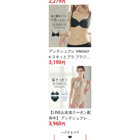
2,279
プ 吸汗速乾 ブラトップ
円
カップ付きインナー 環境
配慮 S/M/L/LL ET1052
アンテシュクレ intesucr
e スキッとブラ ブラジャ
3,190
ー単品 モールド加工 Tシ
円
ャツブラ BCDEカップ ア
ンダー65/70/75cm TBT0
03
【LINEお友達クーポン配
布中】 アンテシュクレ in
3,960
tesucre 毎日フィットブ
円
ラ Wパッドボリュームタ
イプ ブラセット くっき