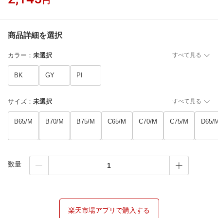
円
商品詳細を選択
カラー
：
未選択
すべて見る
BK
GY
PI
サイズ
：
未選択
すべて見る
B65/M
B70/M
B75/M
C65/M
C70/M
C75/M
D65/
数量
楽天市場アプリで購入する