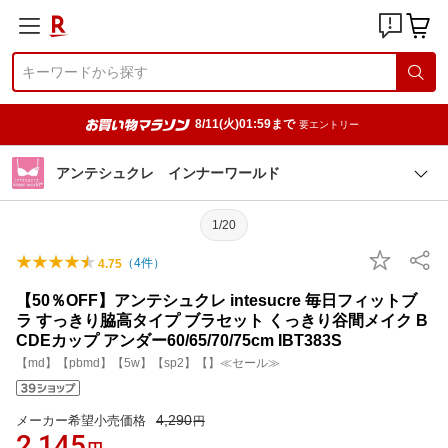
8/11(火)01:59まで
要エントリー
アンテシュクレ インナーワールド
1/20
（
4
件）
4.75
【50％OFF】アンテシュクレ intesucre 毎日フィットブ
ラ すっきり脇高タイプ ブラセット くっきり谷間メイク B
CDEカップ アンダー60/65/70/75cm IBT383S
【md】【pbmd】【5w】【sp2】【】≪セール≫
4,290
メーカー希望小売価格
円
2,145