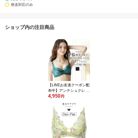
発送対応のみ
ショップ内の注目商品
【LINEお友達クーポン配
布中】アンテシュクレ int
4,950
esucre 脇高ブラ Premiu
円
m ブラジャー単品 ふっく
らデコルテメイク ABCD
EFカップ アンダー60/65/
70/75/80cm TBT002B