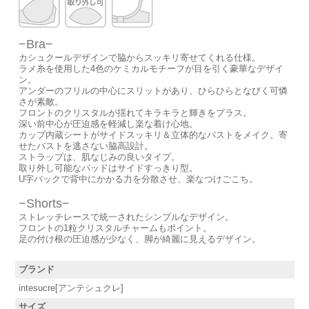
−Bra−
カシュクールデザインで脇からスッキリ寄せてくれる仕様。
ラメ糸を使用した4色のケミカルモチーフが目を引く豪華なデザイ
ン。
アンダーのフリルの中心にスリットがあり、ひらひらとなびく可憐
さが素敵。
フロントのクリスタルが揺れてキラキラと輝きをプラス。
深い前中心が圧迫感を軽減し楽な着け心地。
カップ内蔵シートがサイドスッキリ＆立体的なバストをメイク。寄
せたバストを逃さない脇高設計。
ストラップは、肌なじみの良いタイプ。
取り外し可能なパッドはサイドすっきり型。
U字バックで背中にかかる力を分散させ、楽なつけごこち。
−Shorts−
ストレッチレースで統一されたシンプルなデザイン。
フロントの1粒クリスタルチャームもポイント。
足の付け根の圧迫感が少なく、脚が綺麗に見えるデザイン。
ブランド
intesucre[アンテシュクレ]
サイズ